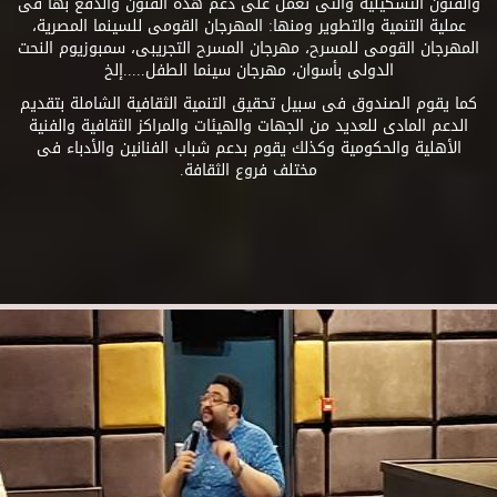
والفنون التشكيلية والتى تعمل على دعم هذه الفنون والدفع بها فى
عملية التنمية والتطوير ومنها: المهرجان القومى للسينما المصرية،
المهرجان القومى للمسرح، مهرجان المسرح التجريبى، سمبوزيوم النحت
الدولى بأسوان، مهرجان سينما الطفل.....إلخ
كما يقوم الصندوق فى سبيل تحقيق التنمية الثقافية الشاملة بتقديم
الدعم المادى للعديد من الجهات والهيئات والمراكز الثقافية والفنية
الأهلية والحكومية وكذلك يقوم بدعم شباب الفنانين والأدباء فى
مختلف فروع الثقافة.