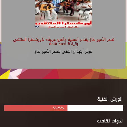
قصر الأمير طاز يقدم أمسية «أفرو-عربية» لأوركسترا الملتقى
بقيادة أحمد شمة
مركز الإبداع الفنى بقصر الأمير طاز
الورش الفنية
53.25%
ندوات ثقافية