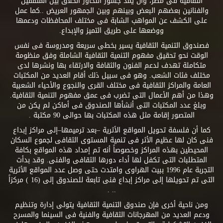
الثقافية فى مصر، وأن يمد جسور التحاور الخلاق بين المثقفين
والفنانين بعضهم البعض وبينهم وبين الجمهور العريض ..كما عمل
على الكشف عن المواهب الشابة فى مختلف المحافظات ودعمها
ووضعها على طريق التميز والإبداع.
فصندوق التنمية الثقافية يسير بخطى سريعة ومدروسة فى نفس
الوقت نحو تحقيق مفهوم التنمية الثقافية الشاملة وفق منظومة
متكاملة تهدف لدعم الفنون والثقافة والارتقاء بها ونشرها لدى
مختلف فئات الشعب. وهو فى سبيل ذلك أقام العديد من المكتبات
العامة والمراكز الثقافية فى مختلف القرى والنجوع والأحياء الشعبية
وهذا من أهم الأعمال التى تضرب فى عمق مفهوم التنمية الثقافية.
وبلغ عدد المكتبات التى أنشأها الصندوق فى أماكن لم يكن من
المتصور إقامة مثل هذه المكتبات بها حوالى 90 مكتبة .
كما أن فلسفة تحويل المواقع الأثرية –بعد ترميمها–إلى مراكز إبداع
فنى كان لها عظيم الأثر فى تنمية المستوى الثقافى لجموع السكان
المحيطين بهذه المراكز وخصوصاً أنه تم إمداد هذه المواقع بكافة
المتطلبات التى تكفل لها أداء دورها الثقافى والفنى. وقد بدأت
التجربة عام 1996 ببيت الهراوى وامتدت حتى وصل عدد المواقع الأثرية
التى تم تحويلها إلى مراكز إبداع فنى تابعة للصندوق إلى (16 ) مركزاً
.. .
ومن ناحية أخرى فإن صندوق التنمية الثقافية يتولى إدارة وتنظيم
ودعم العديد من المهرجانات الثقافية والفنية فى السينما والمسرح