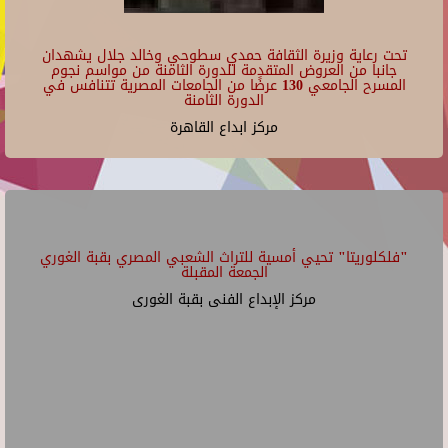
تحت رعاية وزيرة الثقافة حمدي سطوحي وخالد جلال يشهدان
جانبا من العروض المتقدمة للدورة الثامنة من مواسم نجوم
المسرح الجامعي 130 عرضًا من الجامعات المصرية تتنافس في
الدورة الثامنة
مركز ابداع القاهرة
"فلكلوريتا" تحيي أمسية للتراث الشعبي المصري بقبة الغوري
الجمعة المقبلة
مركز الإبداع الفنى بقبة الغورى