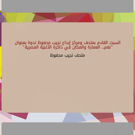
السبت القادم بمتحف ومركز إبداع نجيب محفوظ ندوة بعنوان
"نغم.. العمارة والمكان في ذاكرة الأغنية المصرية"
متحف نجيب محفوظ