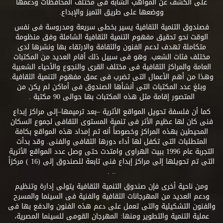
على الكشف عن المواهب الشابة فى مختلف المحافظات ودعمها
ووضعها على طريق التميز والإبداع.
فصندوق التنمية الثقافية يسير بخطى سريعة ومدروسة فى نفس
الوقت نحو تحقيق مفهوم التنمية الثقافية الشاملة وفق منظومة
متكاملة تهدف لدعم الفنون والثقافة والارتقاء بها ونشرها لدى
مختلف فئات الشعب. وهو فى سبيل ذلك أقام العديد من المكتبات
العامة والمراكز الثقافية فى مختلف القرى والنجوع والأحياء الشعبية
وهذا من أهم الأعمال التى تضرب فى عمق مفهوم التنمية الثقافية.
وبلغ عدد المكتبات التى أنشأها الصندوق فى أماكن لم يكن من
المتصور إقامة مثل هذه المكتبات بها حوالى 90 مكتبة .
كما أن فلسفة تحويل المواقع الأثرية –بعد ترميمها–إلى مراكز إبداع
فنى كان لها عظيم الأثر فى تنمية المستوى الثقافى لجموع السكان
المحيطين بهذه المراكز وخصوصاً أنه تم إمداد هذه المواقع بكافة
المتطلبات التى تكفل لها أداء دورها الثقافى والفنى. وقد بدأت
التجربة عام 1996 ببيت الهراوى وامتدت حتى وصل عدد المواقع الأثرية
التى تم تحويلها إلى مراكز إبداع فنى تابعة للصندوق إلى (16 ) مركزاً
.. .
ومن ناحية أخرى فإن صندوق التنمية الثقافية يتولى إدارة وتنظيم
ودعم العديد من المهرجانات الثقافية والفنية فى السينما والمسرح
والفنون التشكيلية والتى تعمل على دعم هذه الفنون والدفع بها فى
عملية التنمية والتطوير ومنها: المهرجان القومى للسينما المصرية،