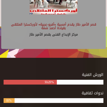
قصر الأمير طاز يقدم أمسية «أفرو-عربية» لأوركسترا الملتقى
بقيادة أحمد شمة
مركز الإبداع الفنى بقصر الأمير طاز
الورش الفنية
53.25%
ندوات ثقافية
11%