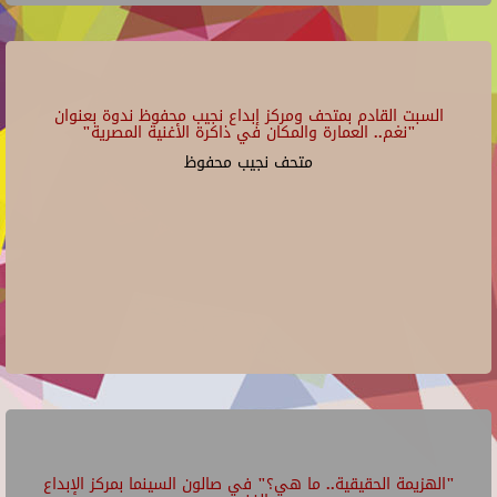
السبت القادم بمتحف ومركز إبداع نجيب محفوظ ندوة بعنوان
"نغم.. العمارة والمكان في ذاكرة الأغنية المصرية"
متحف نجيب محفوظ
"الهزيمة الحقيقية.. ما هي؟" في صالون السينما بمركز الإبداع