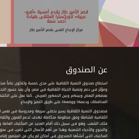
قصر الأمير طاز يقدم أمسية «أفرو-
عربية» لأوركسترا الملتقى بقيادة
أحمد شمة
مركز الإبداع الفنى بقصر الأمير طاز
عن الصندوق
ومؤثر فى دعم وتنمية الحياة الثقافية فى مصر، وأن يمد جسور التحاو
بعضهم البعض وبينهم وبين الجمهور العريض ..كما عمل على الكش
المحافظات ودعمها ووضعها على طريق التميز والإبداع.
فصندوق التنمية الثقافية يسير بخطى سريعة ومدروسة فى نفس ال
الثقافية الشاملة وفق منظومة متكاملة تهدف لدعم الفنون والثقاف
فئات الشعب. وهو فى سبيل ذلك أقام العديد من المكتبات العامة وا
والنجوع والأحياء الشعبية وهذا من أهم الأعمال التى تضرب فى عمق 