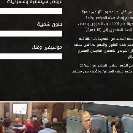
عروض سينمائية ومسرحيات
فنى كان لها عظيم الأثر فى تنمية
ه تم إمداد هذه المواقع بكافة
فنون شعبية
المتطلبات التى تكفل لها أداء دورها الثقافى والفنى. وقد بدأت التجربة عام 1996 ببيت الهراوى وامتدت
وق إلى (16 ) مركزاً .. .
عم العديد من المهرجانات الثقافية
دعم هذه الفنون والدفع بها فى عملية
موسيقى وغناء
جان القومى للمسرح، مهرجان المسرح
إلخ
م الدعم المادى للعديد من الجهات
 بدعم شباب الفنانين والأدباء فى مختلف