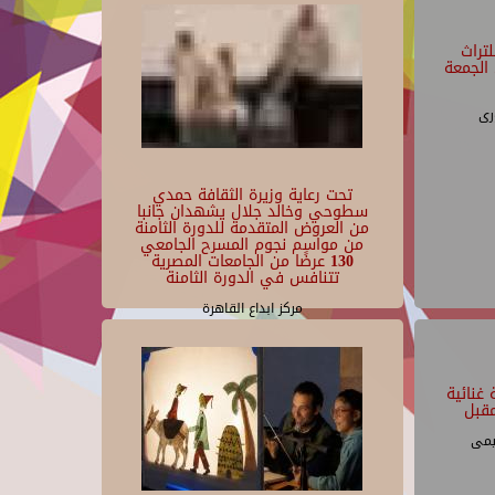
تراث
الجمعة
رى
تحت رعاية وزيرة الثقافة حمدي
سطوحي وخالد جلال يشهدان جانبا
من العروض المتقدمة للدورة الثامنة
من مواسم نجوم المسرح الجامعي
130 عرضًا من الجامعات المصرية
تتنافس في الدورة الثامنة
مركز ابداع القاهرة
غنائية
قبل
يمى