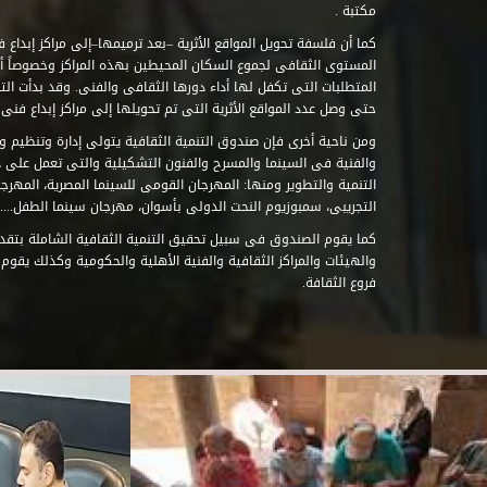
مكتبة .
كما أن فلسفة تحويل المواقع الأثرية –بعد ترميمها–إلى مراكز إبداع 
المستوى الثقافى لجموع السكان المحيطين بهذه المراكز وخصوصاً أن
حتى وصل عدد المواقع الأثرية التى تم تحويلها إلى مراكز إبداع فنى تابعة للصند
ومن ناحية أخرى فإن صندوق التنمية الثقافية يتولى إدارة وتنظيم ود
والفنية فى السينما والمسرح والفنون التشكيلية والتى تعمل على 
التنمية والتطوير ومنها: المهرجان القومى للسينما المصرية، المهر
التجريبى، سمبوزيوم النحت الدولى بأسوان، مهرجان سينما الطفل.....
كما يقوم الصندوق فى سبيل تحقيق التنمية الثقافية الشاملة بتقدي
والهيئات والمراكز الثقافية والفنية الأهلية والحكومية وكذلك يقوم
فروع الثقافة.