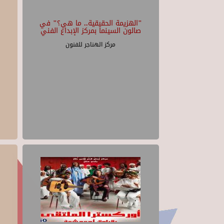
"الهزيمة الحقيقية.. ما هي؟" في
صالون السينما بمركز الإبداع الفني
مركز الهناجر للفنون