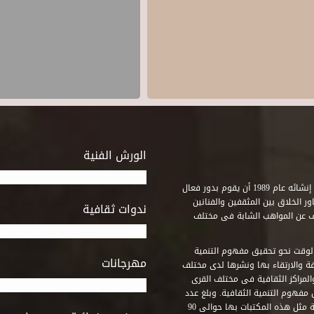
الورش الفنية
استطاع صندوق التنمية الثقافية على مدى خمسة وثلاثون عاماً منذ إنشائه عام 1989 أن يقوم بدور فعال
ر الخلاق بين المثقفين والفنانين
ندوات ثقافية
ف عن المواهب الشابة فى مختلف
وقت نحو تحقيق مفهوم التنمية
مهرجانات
ة والارتقاء بها ونشرها لدى مختلف
لمراكز الثقافية فى مختلف القرى
مفهوم التنمية الثقافية. وبلغ عدد
المكتبات التى أنشأها الصندوق فى أماكن لم يكن من المتصور إقامة مثل هذه المكتبات بها حوالى 90