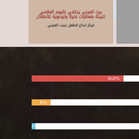
بيت العيني يحتفي باليوم العالمي
للبيئة بفعاليات فنية وتوعوية للأطفال
مركز ابداع الطفل ببيت العينى
53.25%
11%
2%