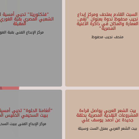
السبت القادم بمتحف ومركز إبداع
"فلكلوريتا" تحيي أمسية لل
نجيب محفوظ ندوة بعنوان "نغم..
الشعبي المصري بقبة الغوري 
العمارة والمكان في ذاكرة الأغنية
المقبلة
المصرية"
مركز الإبداع الفنى بقبة الغو
متحف نجيب محفوظ
بيت الشعر العربي يواصل قراءة
"أنغامنا الحلوة" تحيي أمسية 
المشروعات النقدية المصرية بحلقة
ببيت السحيمي الخميس الم
جديدة عن أحمد يوسف علي
مركز الإبداع الفنى ببيت السح
بيت الشعر العربي بمنزل الست وسيلة