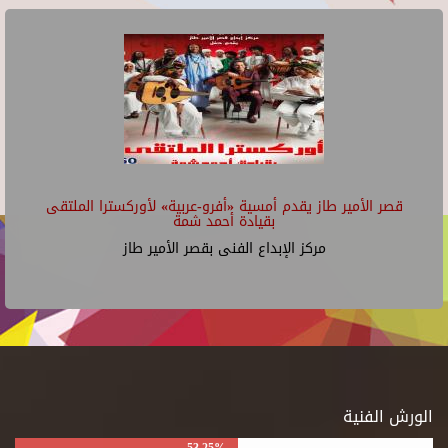
قصر الأمير طاز يقدم أمسية «أفرو-عربية» لأوركسترا الملتقى
بقيادة أحمد شمة
مركز الإبداع الفنى بقصر الأمير طاز
الورش الفنية