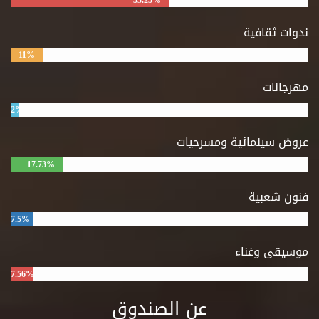
53.25%
ندوات ثقافية
11%
مهرجانات
2%
عروض سينمائية ومسرحيات
17.73%
فنون شعبية
7.5%
موسيقى وغناء
7.56%
عن الصندوق