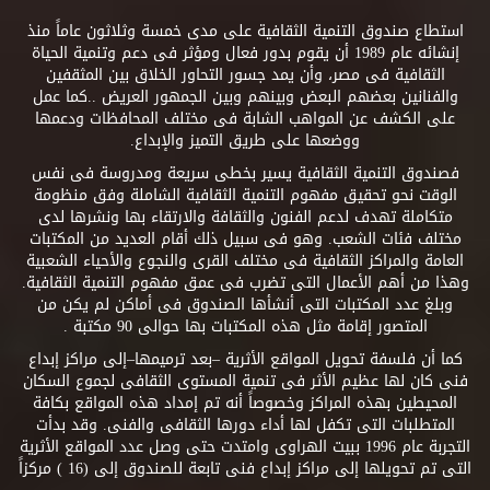
استطاع صندوق التنمية الثقافية على مدى خمسة وثلاثون عاماً منذ
إنشائه عام 1989 أن يقوم بدور فعال ومؤثر فى دعم وتنمية الحياة
الثقافية فى مصر، وأن يمد جسور التحاور الخلاق بين المثقفين
والفنانين بعضهم البعض وبينهم وبين الجمهور العريض ..كما عمل
على الكشف عن المواهب الشابة فى مختلف المحافظات ودعمها
ووضعها على طريق التميز والإبداع.
فصندوق التنمية الثقافية يسير بخطى سريعة ومدروسة فى نفس
الوقت نحو تحقيق مفهوم التنمية الثقافية الشاملة وفق منظومة
متكاملة تهدف لدعم الفنون والثقافة والارتقاء بها ونشرها لدى
مختلف فئات الشعب. وهو فى سبيل ذلك أقام العديد من المكتبات
العامة والمراكز الثقافية فى مختلف القرى والنجوع والأحياء الشعبية
وهذا من أهم الأعمال التى تضرب فى عمق مفهوم التنمية الثقافية.
وبلغ عدد المكتبات التى أنشأها الصندوق فى أماكن لم يكن من
المتصور إقامة مثل هذه المكتبات بها حوالى 90 مكتبة .
كما أن فلسفة تحويل المواقع الأثرية –بعد ترميمها–إلى مراكز إبداع
فنى كان لها عظيم الأثر فى تنمية المستوى الثقافى لجموع السكان
المحيطين بهذه المراكز وخصوصاً أنه تم إمداد هذه المواقع بكافة
المتطلبات التى تكفل لها أداء دورها الثقافى والفنى. وقد بدأت
التجربة عام 1996 ببيت الهراوى وامتدت حتى وصل عدد المواقع الأثرية
التى تم تحويلها إلى مراكز إبداع فنى تابعة للصندوق إلى (16 ) مركزاً