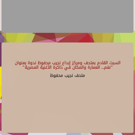
السبت القادم بمتحف ومركز إبداع نجيب محفوظ ندوة بعنوان
"نغم.. العمارة والمكان في ذاكرة الأغنية المصرية"
متحف نجيب محفوظ