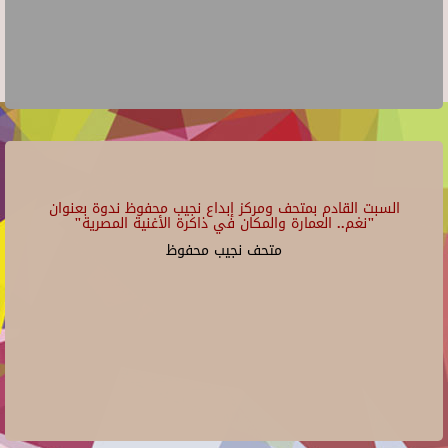
السبت القادم بمتحف ومركز إبداع نجيب محفوظ ندوة بعنوان
"نغم.. العمارة والمكان في ذاكرة الأغنية المصرية"
متحف نجيب محفوظ