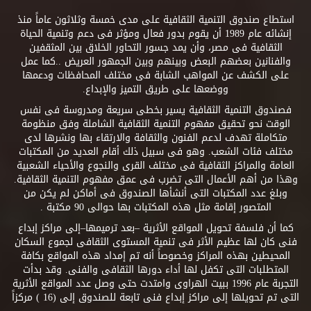
استطاع صندوق التنمية الثقافية على مدى خمسة وثلاثون عاماً منذ
إنشائه عام 1989 أن يقوم بدور فعال ومؤثر فى دعم وتنمية الحياة
الثقافية فى مصر، وأن يمد جسور التحاور الخلاق بين المثقفين
والفنانين بعضهم البعض وبينهم وبين الجمهور العريض ..كما عمل
على الكشف عن المواهب الشابة فى مختلف المحافظات ودعمها
ووضعها على طريق التميز والإبداع.
فصندوق التنمية الثقافية يسير بخطى سريعة ومدروسة فى نفس
الوقت نحو تحقيق مفهوم التنمية الثقافية الشاملة وفق منظومة
متكاملة تهدف لدعم الفنون والثقافة والارتقاء بها ونشرها لدى
مختلف فئات الشعب. وهو فى سبيل ذلك أقام العديد من المكتبات
العامة والمراكز الثقافية فى مختلف القرى والنجوع والأحياء الشعبية
وهذا من أهم الأعمال التى تضرب فى عمق مفهوم التنمية الثقافية.
وبلغ عدد المكتبات التى أنشأها الصندوق فى أماكن لم يكن من
المتصور إقامة مثل هذه المكتبات بها حوالى 90 مكتبة .
كما أن فلسفة تحويل المواقع الأثرية –بعد ترميمها–إلى مراكز إبداع
فنى كان لها عظيم الأثر فى تنمية المستوى الثقافى لجموع السكان
المحيطين بهذه المراكز وخصوصاً أنه تم إمداد هذه المواقع بكافة
المتطلبات التى تكفل لها أداء دورها الثقافى والفنى. وقد بدأت
التجربة عام 1996 ببيت الهراوى وامتدت حتى وصل عدد المواقع الأثرية
التى تم تحويلها إلى مراكز إبداع فنى تابعة للصندوق إلى (16 ) مركزاً