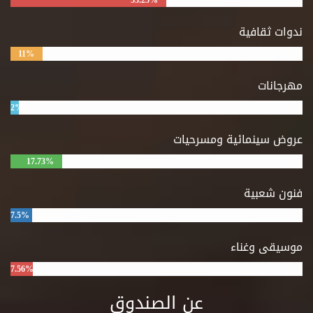
53.25%
ندوات ثقافية
11%
مهرجانات
2%
عروض سينمائية ومسرحيات
17.73%
فنون شعبية
7.5%
موسيقى وغناء
7.56%
عن الصندوق