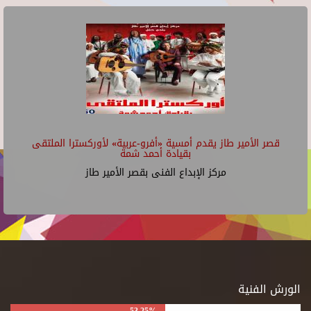
قصر الأمير طاز يقدم أمسية «أفرو-عربية» لأوركسترا الملتقى
بقيادة أحمد شمة
مركز الإبداع الفنى بقصر الأمير طاز
الورش الفنية