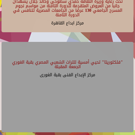
تحت رعاية وزيرة الثقافة حمدي سطوحي وخالد جلال يشهدان
جانبا من العروض المتقدمة للدورة الثامنة من مواسم نجوم
المسرح الجامعي 130 عرضًا من الجامعات المصرية تتنافس في
الدورة الثامنة
مركز ابداع القاهرة
"فلكلوريتا" تحيي أمسية للتراث الشعبي المصري بقبة الغوري
الجمعة المقبلة
مركز الإبداع الفنى بقبة الغورى