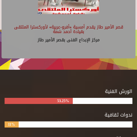
قصر الأمير طاز يقدم أمسية «أفرو-عربية» لأوركسترا الملتقى
بقيادة أحمد شمة
مركز الإبداع الفنى بقصر الأمير طاز
الورش الفنية
53.25%
ندوات ثقافية
11%