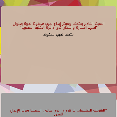
السبت القادم بمتحف ومركز إبداع نجيب محفوظ ندوة بعنوان
"نغم.. العمارة والمكان في ذاكرة الأغنية المصرية"
متحف نجيب محفوظ
"الهزيمة الحقيقية.. ما هي؟" في صالون السينما بمركز الإبداع
الفني