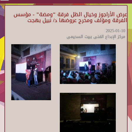
عرض الأراجوز وخيال الظل فرقة "ومضة" - مؤسس
الفرقة ومؤلف ومخرج عروضها د/ نبيل بهجت
2025-01-10
مركز الإبداع الفنى ببيت السحيمى