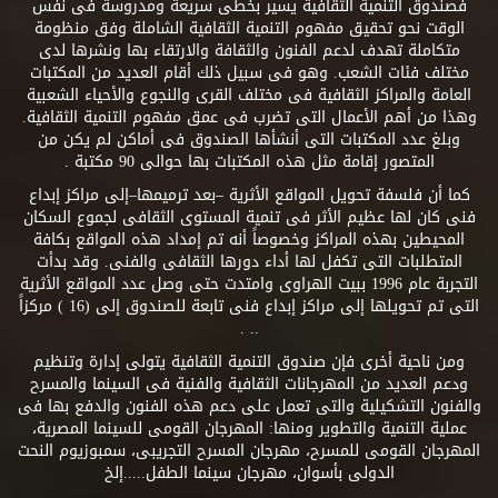
فصندوق التنمية الثقافية يسير بخطى سريعة ومدروسة فى نفس
الوقت نحو تحقيق مفهوم التنمية الثقافية الشاملة وفق منظومة
متكاملة تهدف لدعم الفنون والثقافة والارتقاء بها ونشرها لدى
مختلف فئات الشعب. وهو فى سبيل ذلك أقام العديد من المكتبات
العامة والمراكز الثقافية فى مختلف القرى والنجوع والأحياء الشعبية
وهذا من أهم الأعمال التى تضرب فى عمق مفهوم التنمية الثقافية.
وبلغ عدد المكتبات التى أنشأها الصندوق فى أماكن لم يكن من
المتصور إقامة مثل هذه المكتبات بها حوالى 90 مكتبة .
كما أن فلسفة تحويل المواقع الأثرية –بعد ترميمها–إلى مراكز إبداع
فنى كان لها عظيم الأثر فى تنمية المستوى الثقافى لجموع السكان
المحيطين بهذه المراكز وخصوصاً أنه تم إمداد هذه المواقع بكافة
المتطلبات التى تكفل لها أداء دورها الثقافى والفنى. وقد بدأت
التجربة عام 1996 ببيت الهراوى وامتدت حتى وصل عدد المواقع الأثرية
التى تم تحويلها إلى مراكز إبداع فنى تابعة للصندوق إلى (16 ) مركزاً
.. .
ومن ناحية أخرى فإن صندوق التنمية الثقافية يتولى إدارة وتنظيم
ودعم العديد من المهرجانات الثقافية والفنية فى السينما والمسرح
والفنون التشكيلية والتى تعمل على دعم هذه الفنون والدفع بها فى
عملية التنمية والتطوير ومنها: المهرجان القومى للسينما المصرية،
المهرجان القومى للمسرح، مهرجان المسرح التجريبى، سمبوزيوم النحت
الدولى بأسوان، مهرجان سينما الطفل.....إلخ