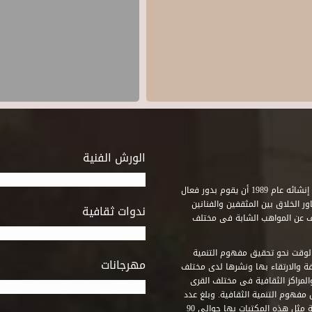
الورش الفنية
استطاع صندوق التنمية الثقافية على مدى خمسة وثلاثون عاماً منذ إنشائه عام 1989 أن يقوم بدور فعال
ر الخلاق بين المثقفين والفنانين
ندوات ثقافية
ف عن المواهب الشابة فى مختلف
وقت نحو تحقيق مفهوم التنمية
مهرجانات
ة والارتقاء بها ونشرها لدى مختلف
لمراكز الثقافية فى مختلف القرى
مفهوم التنمية الثقافية. وبلغ عدد
المكتبات التى أنشأها الصندوق فى أماكن لم يكن من المتصور إقامة مثل هذه المكتبات بها حوالى 90