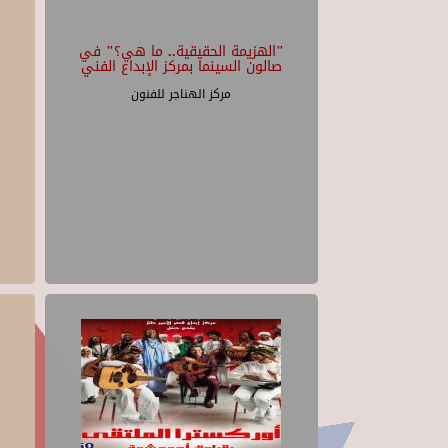
"الهزيمة الحقيقية.. ما هي؟" في
صالون السينما بمركز الإبداع الفني
مركز الهناجر للفنون