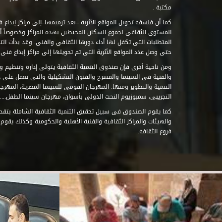
مكتبة .
كما أن فلسفة تحويل المواقع الأثرية –بعد ترميمها–إلى مراكز إبداع 
المستوى الثقافى لجموع السكان المحيطين بهذه المراكز وخصوصاً أن
حتى وصل عدد المواقع الأثرية التى تم تحويلها إلى مراكز إبداع فنى تابعة للصند
ومن ناحية أخرى فإن صندوق التنمية الثقافية يتولى إدارة وتنظيم ود
والفنية فى السينما والمسرح والفنون التشكيلية والتى تعمل على 
التنمية والتطوير ومنها: المهرجان القومى للسينما المصرية، المهر
التجريبى، سمبوزيوم النحت الدولى بأسوان، مهرجان سينما الطفل.....
كما يقوم الصندوق فى سبيل تحقيق التنمية الثقافية الشاملة بتقدي
والهيئات والمراكز الثقافية والفنية الأهلية والحكومية وكذلك يقوم
فروع الثقافة.