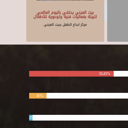
بيت العيني يحتفي باليوم العالمي
للبيئة بفعاليات فنية وتوعوية للأطفال
مركز ابداع الطفل ببيت العينى
53.25%
11%
2%