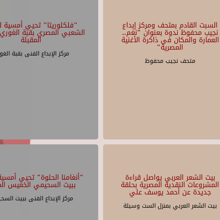
السبت القادم بمتحف ومركز إبداع
"فلكلوريتا" تحيي أمسية لل
نجيب محفوظ ندوة بعنوان "نغم..
الشعبي المصري بقبة الغوري 
العمارة والمكان في ذاكرة الأغنية
المقبلة
المصرية"
مركز الإبداع الفنى بقبة الغو
متحف نجيب محفوظ
بيت الشعر العربي يواصل قراءة
"أنغامنا الحلوة" تحيي أمسية 
المشروعات النقدية المصرية بحلقة
ببيت السحيمي الخميس الم
جديدة عن أحمد يوسف علي
مركز الإبداع الفنى ببيت السح
بيت الشعر العربي بمنزل الست وسيلة