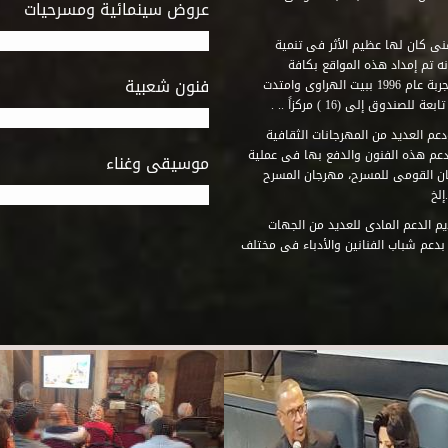
عروض سينمائية ومسرحيات
فنى كان لها عظيم الأثر فى تنمية
ه تم إمداد هذه المواقع بكافة
فنون شعبية
المتطلبات التى تكفل لها أداء دورها الثقافى والفنى. وقد بدأت التجربة عام 1996 ببيت الهراوى وامتدت
وق إلى (16 ) مركزاً .. .
عم العديد من المهرجانات الثقافية
دعم هذه الفنون والدفع بها فى عملية
موسيقى وغناء
جان القومى للمسرح، مهرجان المسرح
إلخ
م الدعم المادى للعديد من الجهات
 بدعم شباب الفنانين والأدباء فى مختلف