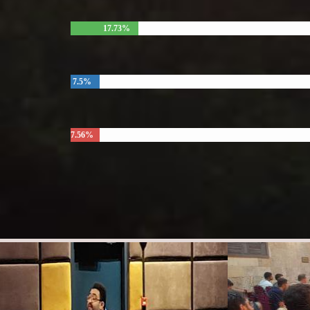
17.73%
7.5%
7.56%