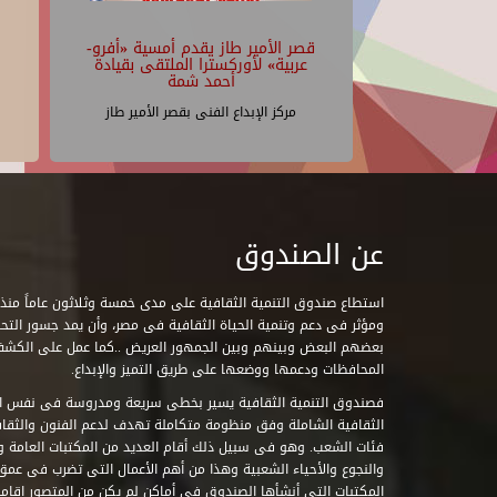
قصر الأمير طاز يقدم أمسية «أفرو-
عربية» لأوركسترا الملتقى بقيادة
أحمد شمة
مركز الإبداع الفنى بقصر الأمير طاز
عن الصندوق
ومؤثر فى دعم وتنمية الحياة الثقافية فى مصر، وأن يمد جسور التحاو
بعضهم البعض وبينهم وبين الجمهور العريض ..كما عمل على الكش
المحافظات ودعمها ووضعها على طريق التميز والإبداع.
فصندوق التنمية الثقافية يسير بخطى سريعة ومدروسة فى نفس ال
الثقافية الشاملة وفق منظومة متكاملة تهدف لدعم الفنون والثقاف
فئات الشعب. وهو فى سبيل ذلك أقام العديد من المكتبات العامة وا
والنجوع والأحياء الشعبية وهذا من أهم الأعمال التى تضرب فى عمق 