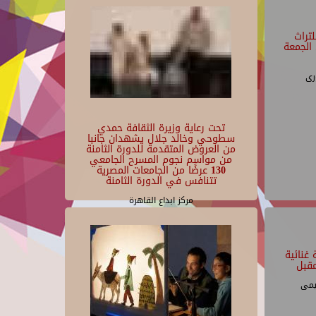
تراث
الجمعة
رى
تحت رعاية وزيرة الثقافة حمدي
سطوحي وخالد جلال يشهدان جانبا
من العروض المتقدمة للدورة الثامنة
من مواسم نجوم المسرح الجامعي
130 عرضًا من الجامعات المصرية
تتنافس في الدورة الثامنة
مركز ابداع القاهرة
غنائية
قبل
يمى