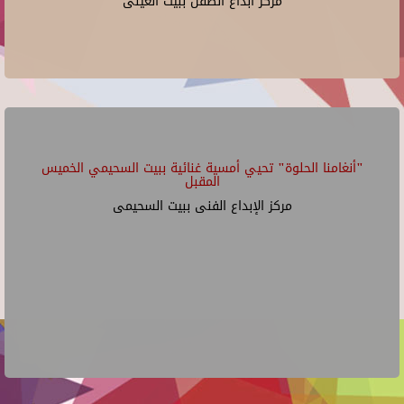
مركز ابداع الطفل ببيت العينى
"أنغامنا الحلوة" تحيي أمسية غنائية ببيت السحيمي الخميس
المقبل
مركز الإبداع الفنى ببيت السحيمى