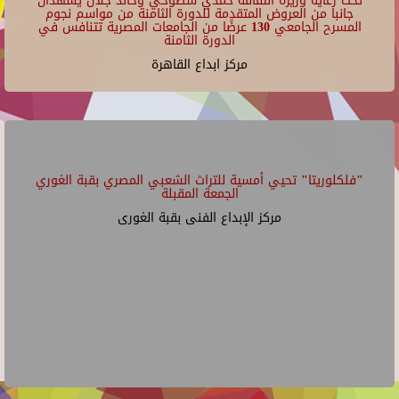
تحت رعاية وزيرة الثقافة حمدي سطوحي وخالد جلال يشهدان
جانبا من العروض المتقدمة للدورة الثامنة من مواسم نجوم
المسرح الجامعي 130 عرضًا من الجامعات المصرية تتنافس في
الدورة الثامنة
مركز ابداع القاهرة
"فلكلوريتا" تحيي أمسية للتراث الشعبي المصري بقبة الغوري
الجمعة المقبلة
مركز الإبداع الفنى بقبة الغورى