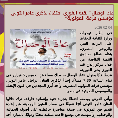
عاد الوصال" بقبة الغوري احتفاءً بذكرى عامر التوني
مؤسس فرقة المولوية"
2026-02-04
في إطار توجهات
وزارة الثقافة للحفاظ
على التراث الفني
والروحي المصري،
ينظم قطاع صندوق
التنمية الثقافية، من
خلال مركز إبداع قبة
الغوري بحي الغورية،
عرضًا فنيًا بعنوان «عاد الوصال»، وذلك مساء غدٍ الخميس 5 فبراير في
تمام الساعة 7:30 مساءً، إحياءً لذكرى الفنان الراحل عامر التوني،
مؤسس فرقة المولوية المصرية، وأحد أبرز المجددين في فنون الإنشاد
والموسيقى الصوفية في مصر.
ويأتي العرض بوصفه احتفاءً بتجربة فنية وإنسانية فارقة، ترك خلالها
الفنان عامر التوني أثرًا عميقًا في مسار الفنون الروحية، عبر إعادة
تقديم فن المولوية في صيغة معاصرة حافظت على أصوله الجمالية
والوجدانية، وأسهمت في توسيع قاعدة متلقيه محليًا ودوليًا، باعتباره أحد