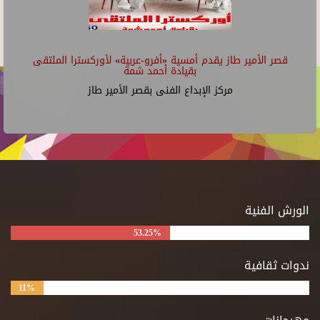
قصر الأمير طاز يقدم أمسية «أفرو-عربية» لأوركسترا الملتقى
بقيادة أحمد شمة
مركز الإبداع الفنى بقصر الأمير طاز
الورش الفنية
53.25%
ندوات ثقافية
11%