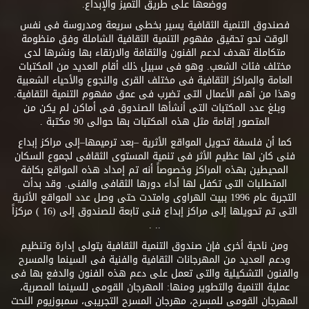
ووضعها على طريق التميز والإبداع.
فصندوق التنمية الثقافية يسير بخطى سريعة ومدروسة فى نفس
الوقت نحو تحقيق مفهوم التنمية الثقافية الشاملة وفق منظومة
متكاملة تهدف لدعم الفنون والثقافة والارتقاء بها ونشرها لدى
مختلف فئات الشعب. وهو فى سبيل ذلك أقام العديد من المكتبات
العامة والمراكز الثقافية فى مختلف القرى والنجوع والأحياء الشعبية
وهذا من أهم الأعمال التى تضرب فى عمق مفهوم التنمية الثقافية.
وبلغ عدد المكتبات التى أنشأها الصندوق فى أماكن لم يكن من
المتصور إقامة مثل هذه المكتبات بها حوالى 90 مكتبة .
كما أن فلسفة تحويل المواقع الأثرية –بعد ترميمها–إلى مراكز إبداع
فنى كان لها عظيم الأثر فى تنمية المستوى الثقافى لجموع السكان
المحيطين بهذه المراكز وخصوصاً أنه تم إمداد هذه المواقع بكافة
المتطلبات التى تكفل لها أداء دورها الثقافى والفنى. وقد بدأت
التجربة عام 1996 ببيت الهراوى وامتدت حتى وصل عدد المواقع الأثرية
التى تم تحويلها إلى مراكز إبداع فنى تابعة للصندوق إلى (16 ) مركزاً
.. .
ومن ناحية أخرى فإن صندوق التنمية الثقافية يتولى إدارة وتنظيم
ودعم العديد من المهرجانات الثقافية والفنية فى السينما والمسرح
والفنون التشكيلية والتى تعمل على دعم هذه الفنون والدفع بها فى
عملية التنمية والتطوير ومنها: المهرجان القومى للسينما المصرية،
المهرجان القومى للمسرح، مهرجان المسرح التجريبى، سمبوزيوم النحت