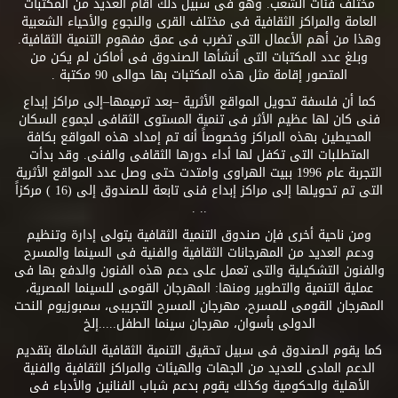
مختلف فئات الشعب. وهو فى سبيل ذلك أقام العديد من المكتبات
العامة والمراكز الثقافية فى مختلف القرى والنجوع والأحياء الشعبية
وهذا من أهم الأعمال التى تضرب فى عمق مفهوم التنمية الثقافية.
وبلغ عدد المكتبات التى أنشأها الصندوق فى أماكن لم يكن من
المتصور إقامة مثل هذه المكتبات بها حوالى 90 مكتبة .
كما أن فلسفة تحويل المواقع الأثرية –بعد ترميمها–إلى مراكز إبداع
فنى كان لها عظيم الأثر فى تنمية المستوى الثقافى لجموع السكان
المحيطين بهذه المراكز وخصوصاً أنه تم إمداد هذه المواقع بكافة
المتطلبات التى تكفل لها أداء دورها الثقافى والفنى. وقد بدأت
التجربة عام 1996 ببيت الهراوى وامتدت حتى وصل عدد المواقع الأثرية
التى تم تحويلها إلى مراكز إبداع فنى تابعة للصندوق إلى (16 ) مركزاً
.. .
ومن ناحية أخرى فإن صندوق التنمية الثقافية يتولى إدارة وتنظيم
ودعم العديد من المهرجانات الثقافية والفنية فى السينما والمسرح
والفنون التشكيلية والتى تعمل على دعم هذه الفنون والدفع بها فى
عملية التنمية والتطوير ومنها: المهرجان القومى للسينما المصرية،
المهرجان القومى للمسرح، مهرجان المسرح التجريبى، سمبوزيوم النحت
الدولى بأسوان، مهرجان سينما الطفل.....إلخ
كما يقوم الصندوق فى سبيل تحقيق التنمية الثقافية الشاملة بتقديم
الدعم المادى للعديد من الجهات والهيئات والمراكز الثقافية والفنية
الأهلية والحكومية وكذلك يقوم بدعم شباب الفنانين والأدباء فى