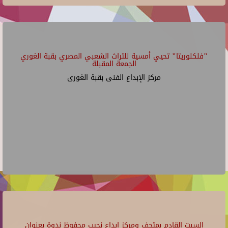
"فلكلوريتا" تحيي أمسية للتراث الشعبي المصري بقبة الغوري
الجمعة المقبلة
مركز الإبداع الفنى بقبة الغورى
السبت القادم بمتحف ومركز إبداع نجيب محفوظ ندوة بعنوان