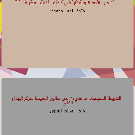
"نغم.. العمارة والمكان في ذاكرة الأغنية المصرية"
متحف نجيب محفوظ
"الهزيمة الحقيقية.. ما هي؟" في صالون السينما بمركز الإبداع
الفني
مركز الهناجر للفنون