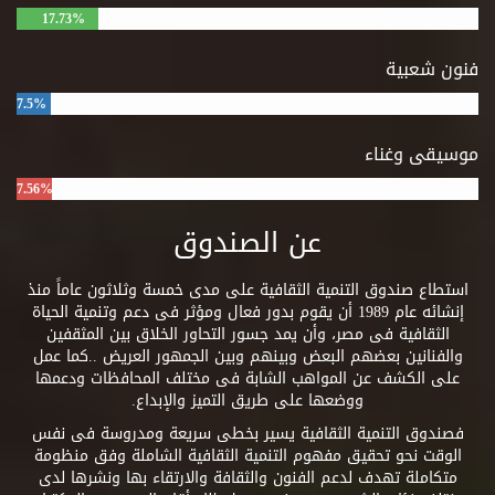
17.73%
فنون شعبية
7.5%
موسيقى وغناء
7.56%
عن الصندوق
استطاع صندوق التنمية الثقافية على مدى خمسة وثلاثون عاماً منذ
إنشائه عام 1989 أن يقوم بدور فعال ومؤثر فى دعم وتنمية الحياة
الثقافية فى مصر، وأن يمد جسور التحاور الخلاق بين المثقفين
والفنانين بعضهم البعض وبينهم وبين الجمهور العريض ..كما عمل
على الكشف عن المواهب الشابة فى مختلف المحافظات ودعمها
ووضعها على طريق التميز والإبداع.
فصندوق التنمية الثقافية يسير بخطى سريعة ومدروسة فى نفس
الوقت نحو تحقيق مفهوم التنمية الثقافية الشاملة وفق منظومة
متكاملة تهدف لدعم الفنون والثقافة والارتقاء بها ونشرها لدى