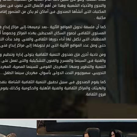
والنجوع والأحياء الشعبية وهذا من أهم الأعمال التى تضرب فى عمق 
مكتبة .
كما أن فلسفة تحويل المواقع الأثرية –بعد ترميمها–إلى مراكز إبداع 
المستوى الثقافى لجموع السكان المحيطين بهذه المراكز وخصوصاً أن
حتى وصل عدد المواقع الأثرية التى تم تحويلها إلى مراكز إبداع فنى تابعة للصند
ومن ناحية أخرى فإن صندوق التنمية الثقافية يتولى إدارة وتنظيم ود
والفنية فى السينما والمسرح والفنون التشكيلية والتى تعمل على 
التنمية والتطوير ومنها: المهرجان القومى للسينما المصرية، المهر
التجريبى، سمبوزيوم النحت الدولى بأسوان، مهرجان سينما الطفل.....
كما يقوم الصندوق فى سبيل تحقيق التنمية الثقافية الشاملة بتقدي
والهيئات والمراكز الثقافية والفنية الأهلية والحكومية وكذلك يقوم
فروع الثقافة.