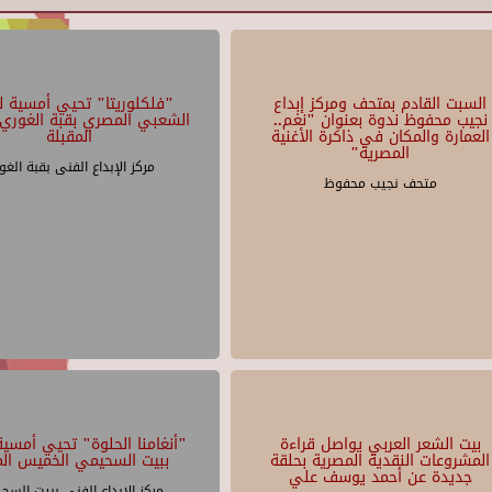
السبت القادم بمتحف ومركز إبداع
"فلكلوريتا" تحيي أمسية لل
نجيب محفوظ ندوة بعنوان "نغم..
الشعبي المصري بقبة الغوري 
العمارة والمكان في ذاكرة الأغنية
المقبلة
المصرية"
مركز الإبداع الفنى بقبة الغو
متحف نجيب محفوظ
بيت الشعر العربي يواصل قراءة
"أنغامنا الحلوة" تحيي أمسية 
المشروعات النقدية المصرية بحلقة
ببيت السحيمي الخميس الم
جديدة عن أحمد يوسف علي
مركز الإبداع الفنى ببيت السح