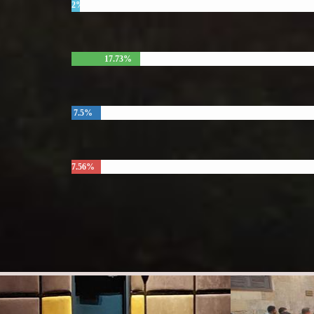
2%
17.73%
7.5%
7.56%