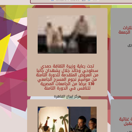
تراث
الجمعة
رى
تحت رعاية وزيرة الثقافة حمدي
سطوحي وخالد جلال يشهدان جانبا
من العروض المتقدمة للدورة الثامنة
من مواسم نجوم المسرح الجامعي
130 عرضًا من الجامعات المصرية
تتنافس في الدورة الثامنة
مركز ابداع القاهرة
غنائية
قبل
يمى