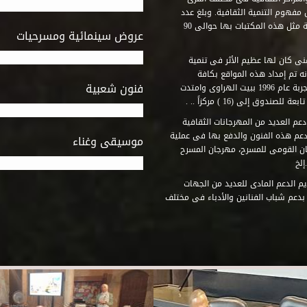
مفهوم التنمية الثقافية. وبلغ عدد
المكتبات التى أنشأها الصندوق فى أماكن لم يكن من المتصور إقامة مثل هذه المكتبات بها حوالى 90
عروض سينمائية ومسرحيات
فنى كان لها عظيم الأثر فى تنمية
ه تم إمداد هذه المواقع بكافة
فنون شعبية
المتطلبات التى تكفل لها أداء دورها الثقافى والفنى. وقد بدأت التجربة عام 1996 ببيت الهراوى وامتدت
وق إلى (16 ) مركزاً .. .
عم العديد من المهرجانات الثقافية
دعم هذه الفنون والدفع بها فى عملية
موسيقى وغناء
جان القومى للمسرح، مهرجان المسرح
إلخ
م الدعم المادى للعديد من الجهات
 بدعم شباب الفنانين والأدباء فى مختلف