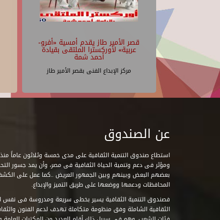
قصر الأمير طاز يقدم أمسية «أفرو-
عربية» لأوركسترا الملتقى بقيادة
أحمد شمة
مركز الإبداع الفنى بقصر الأمير طاز
عن الصندوق
ومؤثر فى دعم وتنمية الحياة الثقافية فى مصر، وأن يمد جسور التحاو
بعضهم البعض وبينهم وبين الجمهور العريض ..كما عمل على الكش
المحافظات ودعمها ووضعها على طريق التميز والإبداع.
فصندوق التنمية الثقافية يسير بخطى سريعة ومدروسة فى نفس ال
الثقافية الشاملة وفق منظومة متكاملة تهدف لدعم الفنون والثقاف
فئات الشعب. وهو فى سبيل ذلك أقام العديد من المكتبات العامة وا