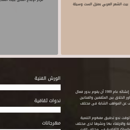
بيت الشعر العربي بمنزل الست وسيلة
الورش الفنية
استطاع صندوق التنمية الثقافية على مدى خمسة وثلاثون عاماً منذ إنشائه عام 1989 أن يقوم بدور فعال
ر الخلاق بين المثقفين والفنانين
ندوات ثقافية
ف عن المواهب الشابة فى مختلف
وقت نحو تحقيق مفهوم التنمية
مهرجانات
ة والارتقاء بها ونشرها لدى مختلف
لمراكز الثقافية فى مختلف القرى