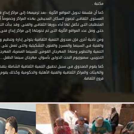
مكتبة .
كما أن فلسفة تحويل المواقع الأثرية –بعد ترميمها–إلى مراكز إبداع 
المستوى الثقافى لجموع السكان المحيطين بهذه المراكز وخصوصاً أن
حتى وصل عدد المواقع الأثرية التى تم تحويلها إلى مراكز إبداع فنى تابعة للصند
ومن ناحية أخرى فإن صندوق التنمية الثقافية يتولى إدارة وتنظيم ود
والفنية فى السينما والمسرح والفنون التشكيلية والتى تعمل على 
التنمية والتطوير ومنها: المهرجان القومى للسينما المصرية، المهر
التجريبى، سمبوزيوم النحت الدولى بأسوان، مهرجان سينما الطفل.....
كما يقوم الصندوق فى سبيل تحقيق التنمية الثقافية الشاملة بتقدي
والهيئات والمراكز الثقافية والفنية الأهلية والحكومية وكذلك يقوم
فروع الثقافة.