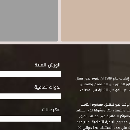
الورش الفنية
استطاع صندوق التنمية الثقافية على مدى خمسة وثلاثون عاماً منذ إنشائه عام 1989 أن يقوم بدور فعال
ر الخلاق بين المثقفين والفنانين
ندوات ثقافية
ف عن المواهب الشابة فى مختلف
وقت نحو تحقيق مفهوم التنمية
مهرجانات
ة والارتقاء بها ونشرها لدى مختلف
لمراكز الثقافية فى مختلف القرى
مفهوم التنمية الثقافية. وبلغ عدد
المكتبات التى أنشأها الصندوق فى أماكن لم يكن من المتصور إقامة مثل هذه المكتبات بها حوالى 90