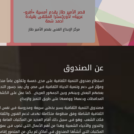
قصر الأمير طاز يقدم أمسية «أفرو-
عربية» لأوركسترا الملتقى بقيادة
أحمد شمة
مركز الإبداع الفنى بقصر الأمير طاز
عن الصندوق
ومؤثر فى دعم وتنمية الحياة الثقافية فى مصر، وأن يمد جسور التحاو
بعضهم البعض وبينهم وبين الجمهور العريض ..كما عمل على الكش
المحافظات ودعمها ووضعها على طريق التميز والإبداع.
فصندوق التنمية الثقافية يسير بخطى سريعة ومدروسة فى نفس ال
الثقافية الشاملة وفق منظومة متكاملة تهدف لدعم الفنون والثقاف
فئات الشعب. وهو فى سبيل ذلك أقام العديد من المكتبات العامة وا
والنجوع والأحياء الشعبية وهذا من أهم الأعمال التى تضرب فى عمق 