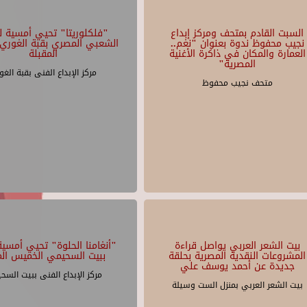
السبت القادم بمتحف ومركز إبداع
"فلكلوريتا" تحيي أمسية لل
نجيب محفوظ ندوة بعنوان "نغم..
الشعبي المصري بقبة الغوري 
العمارة والمكان في ذاكرة الأغنية
المقبلة
المصرية"
مركز الإبداع الفنى بقبة الغو
متحف نجيب محفوظ
بيت الشعر العربي يواصل قراءة
"أنغامنا الحلوة" تحيي أمسية 
المشروعات النقدية المصرية بحلقة
ببيت السحيمي الخميس الم
جديدة عن أحمد يوسف علي
مركز الإبداع الفنى ببيت السح
بيت الشعر العربي بمنزل الست وسيلة