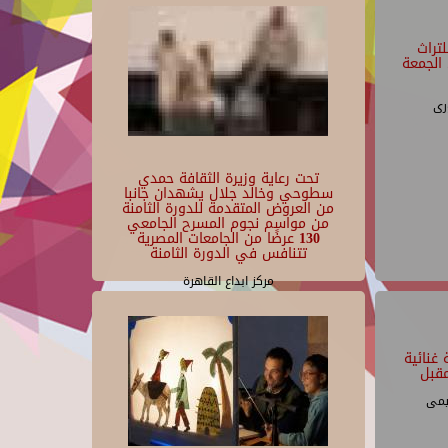
تراث
الجمعة
رى
تحت رعاية وزيرة الثقافة حمدي
سطوحي وخالد جلال يشهدان جانبا
من العروض المتقدمة للدورة الثامنة
من مواسم نجوم المسرح الجامعي
130 عرضًا من الجامعات المصرية
تتنافس في الدورة الثامنة
مركز ابداع القاهرة
غنائية
قبل
يمى