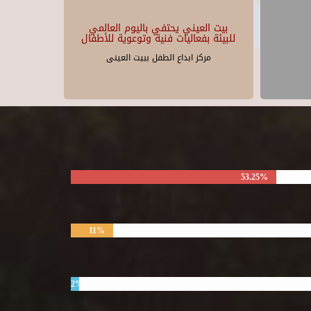
بيت العيني يحتفي باليوم العالمي
للبيئة بفعاليات فنية وتوعوية للأطفال
مركز ابداع الطفل ببيت العينى
53.25%
11%
2%