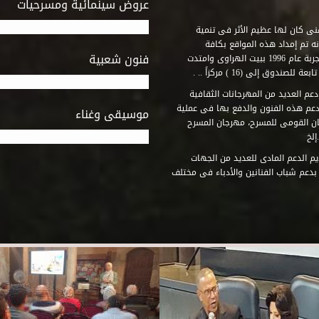
عروض سينمائية ومسرحيات
فنى كان لها عظيم الأثر فى تنمية
ه تم إمداد هذه المواقع بكافة
فنون شعبية
المتطلبات التى تكفل لها أداء دورها الثقافى والفنى. وقد بدأت التجربة عام 1996 ببيت الهراوى وامتدت
وق إلى (16 ) مركزاً .. .
عم العديد من المهرجانات الثقافية
دعم هذه الفنون والدفع بها فى عملية
موسيقى وغناء
جان القومى للمسرح، مهرجان المسرح
إلخ
م الدعم المادى للعديد من الجهات
 بدعم شباب الفنانين والأدباء فى مختلف