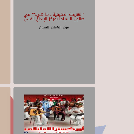
"الهزيمة الحقيقية.. ما هي؟" في
صالون السينما بمركز الإبداع الفني
مركز الهناجر للفنون