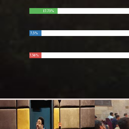
17.73%
7.5%
7.56%