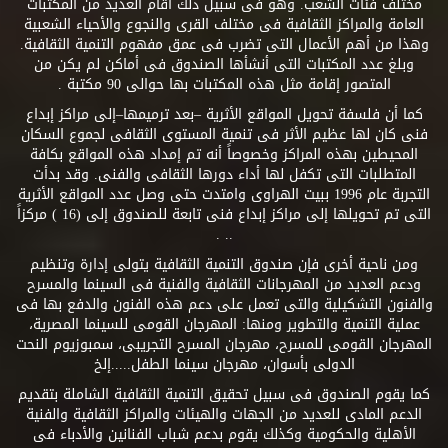
مختلف فئات الشعب. وهو فى سبيل ذلك أقام العديد من المكتبات
العامة والمراكز الثقافية فى مختلف القرى والنجوع والأحياء الشعبية
وهذا من أهم الأعمال التى تضرب فى عمق مفهوم التنمية الثقافية.
وبلغ عدد المكتبات التى أنشأها الصندوق فى أماكن لم يكن من
المتصور إقامة مثل هذه المكتبات بها حوالى 90 مكتبة .
كما أن فلسفة تحويل المواقع الأثرية –بعد ترميمها–إلى مراكز إبداع
فنى كان لها عظيم الأثر فى تنمية المستوى الثقافى لجموع السكان
المحيطين بهذه المراكز وخصوصاً أنه تم إمداد هذه المواقع بكافة
المتطلبات التى تكفل لها أداء دورها الثقافى والفنى. وقد بدأت
التجربة عام 1996 ببيت الهراوى وامتدت حتى وصل عدد المواقع الأثرية
التى تم تحويلها إلى مراكز إبداع فنى تابعة للصندوق إلى (16 ) مركزاً
.. .
ومن ناحية أخرى فإن صندوق التنمية الثقافية يتولى إدارة وتنظيم
ودعم العديد من المهرجانات الثقافية والفنية فى السينما والمسرح
والفنون التشكيلية والتى تعمل على دعم هذه الفنون والدفع بها فى
عملية التنمية والتطوير ومنها: المهرجان القومى للسينما المصرية،
المهرجان القومى للمسرح، مهرجان المسرح التجريبى، سمبوزيوم النحت
الدولى بأسوان، مهرجان سينما الطفل.....إلخ
كما يقوم الصندوق فى سبيل تحقيق التنمية الثقافية الشاملة بتقديم
الدعم المادى للعديد من الجهات والهيئات والمراكز الثقافية والفنية
الأهلية والحكومية وكذلك يقوم بدعم شباب الفنانين والأدباء فى