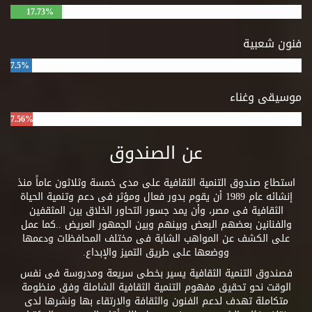
17.73%
فنون شعبية
7.5%
موسيقى وغناء
7.56%
عن الصندوق
استطاع صندوق التنمية الثقافية على مدى خمسة وثلاثون عاماً منذ
إنشائه عام 1989 أن يقوم بدور فعال ومؤثر فى دعم وتنمية الحياة
الثقافية فى مصر، وأن يمد جسور التحاور الخلاق بين المثقفين
والفنانين بعضهم البعض وبينهم وبين الجمهور العريض ..كما عمل
على الكشف عن المواهب الشابة فى مختلف المحافظات ودعمها
ووضعها على طريق التميز والإبداع.
فصندوق التنمية الثقافية يسير بخطى سريعة ومدروسة فى نفس
الوقت نحو تحقيق مفهوم التنمية الثقافية الشاملة وفق منظومة
متكاملة تهدف لدعم الفنون والثقافة والارتقاء بها ونشرها لدى