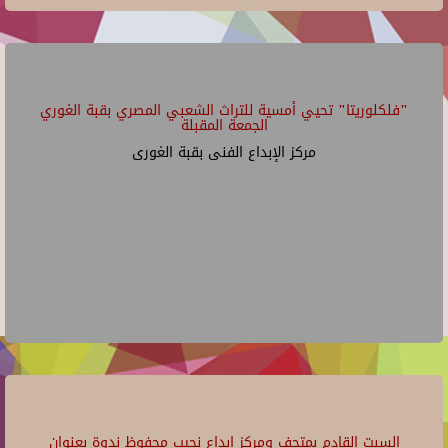
"فلكلوريتا" تحيي أمسية للتراث الشعبي المصري بقبة الغوري
الجمعة المقبلة
مركز الإبداع الفنى بقبة الغورى
السبت القادم بمتحف ومركز إبداع نجيب محفوظ ندوة بعنوان