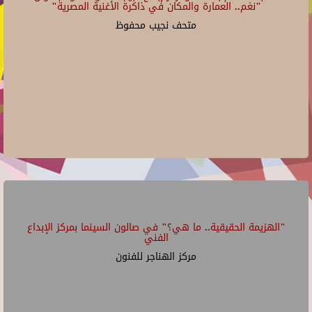
"نغم.. العمارة والمكان في ذاكرة الأغنية المصرية"
متحف نجيب محفوظ
"الهزيمة الحقيقية.. ما هي؟" في صالون السينما بمركز الإبداع
الفني
مركز الهناجر للفنون