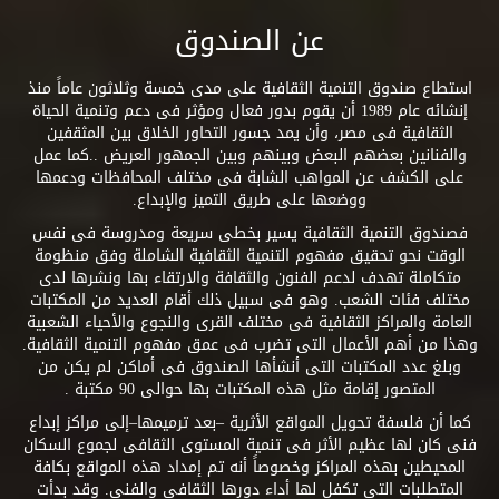
عن الصندوق
استطاع صندوق التنمية الثقافية على مدى خمسة وثلاثون عاماً منذ
إنشائه عام 1989 أن يقوم بدور فعال ومؤثر فى دعم وتنمية الحياة
الثقافية فى مصر، وأن يمد جسور التحاور الخلاق بين المثقفين
والفنانين بعضهم البعض وبينهم وبين الجمهور العريض ..كما عمل
على الكشف عن المواهب الشابة فى مختلف المحافظات ودعمها
ووضعها على طريق التميز والإبداع.
فصندوق التنمية الثقافية يسير بخطى سريعة ومدروسة فى نفس
الوقت نحو تحقيق مفهوم التنمية الثقافية الشاملة وفق منظومة
متكاملة تهدف لدعم الفنون والثقافة والارتقاء بها ونشرها لدى
مختلف فئات الشعب. وهو فى سبيل ذلك أقام العديد من المكتبات
العامة والمراكز الثقافية فى مختلف القرى والنجوع والأحياء الشعبية
وهذا من أهم الأعمال التى تضرب فى عمق مفهوم التنمية الثقافية.
وبلغ عدد المكتبات التى أنشأها الصندوق فى أماكن لم يكن من
المتصور إقامة مثل هذه المكتبات بها حوالى 90 مكتبة .
كما أن فلسفة تحويل المواقع الأثرية –بعد ترميمها–إلى مراكز إبداع
فنى كان لها عظيم الأثر فى تنمية المستوى الثقافى لجموع السكان
المحيطين بهذه المراكز وخصوصاً أنه تم إمداد هذه المواقع بكافة
المتطلبات التى تكفل لها أداء دورها الثقافى والفنى. وقد بدأت