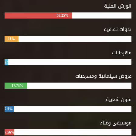
الورش الفنية
53.25%
ندوات ثقافية
11%
مهرجانات
2%
عروض سينمائية ومسرحيات
17.73%
فنون شعبية
7.5%
موسيقى وغناء
7.56%