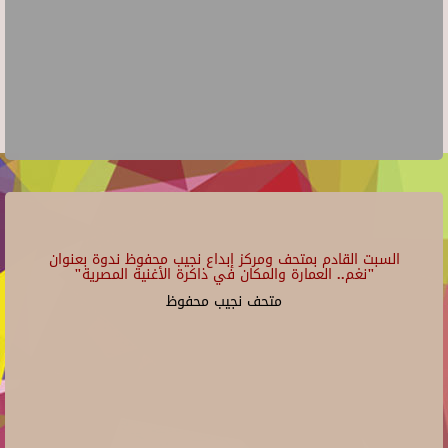
السبت القادم بمتحف ومركز إبداع نجيب محفوظ ندوة بعنوان
"نغم.. العمارة والمكان في ذاكرة الأغنية المصرية"
متحف نجيب محفوظ