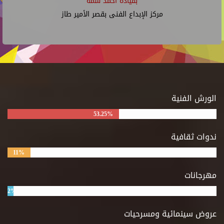
بقيادة أحمد شمة
مركز الإبداع الفنى بقصر الأمير طاز
الورش الفنية
53.25%
ندوات ثقافية
11%
مهرجانات
2%
عروض سينمائية ومسرحيات