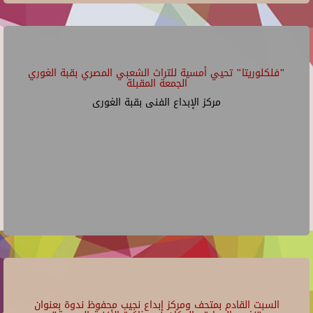
"فلكلوريتا" تحيي أمسية للتراث الشعبي المصري بقبة الغوري
الجمعة المقبلة
مركز الإبداع الفنى بقبة الغورى
السبت القادم بمتحف ومركز إبداع نجيب محفوظ ندوة بعنوان