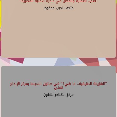
"نغم.. العمارة والمكان في ذاكرة الأغنية المصرية"
متحف نجيب محفوظ
"الهزيمة الحقيقية.. ما هي؟" في صالون السينما بمركز الإبداع
الفني
مركز الهناجر للفنون