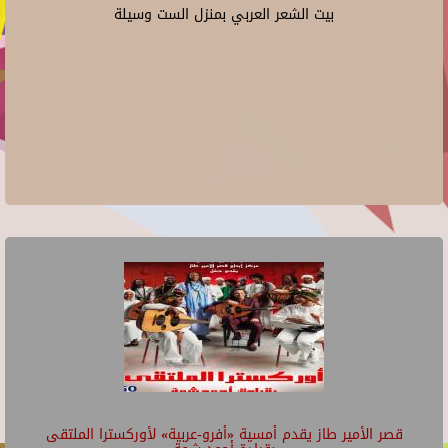
بيت الشعر العربي بمنزل الست وسيلة
قصر الأمير طاز يقدم أمسية «أفرو-عربية» لأوركسترا الملتقى