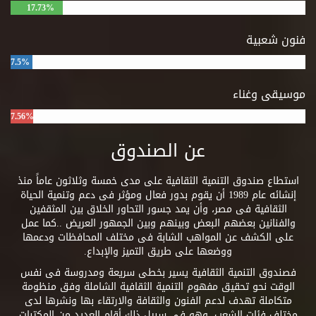
17.73%
فنون شعبية
7.5%
موسيقى وغناء
7.56%
عن الصندوق
استطاع صندوق التنمية الثقافية على مدى خمسة وثلاثون عاماً منذ
إنشائه عام 1989 أن يقوم بدور فعال ومؤثر فى دعم وتنمية الحياة
الثقافية فى مصر، وأن يمد جسور التحاور الخلاق بين المثقفين
والفنانين بعضهم البعض وبينهم وبين الجمهور العريض ..كما عمل
على الكشف عن المواهب الشابة فى مختلف المحافظات ودعمها
ووضعها على طريق التميز والإبداع.
فصندوق التنمية الثقافية يسير بخطى سريعة ومدروسة فى نفس
الوقت نحو تحقيق مفهوم التنمية الثقافية الشاملة وفق منظومة
متكاملة تهدف لدعم الفنون والثقافة والارتقاء بها ونشرها لدى
مختلف فئات الشعب. وهو فى سبيل ذلك أقام العديد من المكتبات