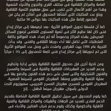
العامة والمراكز الثقافية فى مختلف القرى والنجوع والأحياء الشعبية
وهذا من أهم الأعمال التى تضرب فى عمق مفهوم التنمية الثقافية.
وبلغ عدد المكتبات التى أنشأها الصندوق فى أماكن لم يكن من
المتصور إقامة مثل هذه المكتبات بها حوالى 90 مكتبة .
كما أن فلسفة تحويل المواقع الأثرية –بعد ترميمها–إلى مراكز إبداع
فنى كان لها عظيم الأثر فى تنمية المستوى الثقافى لجموع السكان
المحيطين بهذه المراكز وخصوصاً أنه تم إمداد هذه المواقع بكافة
المتطلبات التى تكفل لها أداء دورها الثقافى والفنى. وقد بدأت
التجربة عام 1996 ببيت الهراوى وامتدت حتى وصل عدد المواقع الأثرية
التى تم تحويلها إلى مراكز إبداع فنى تابعة للصندوق إلى (16 ) مركزاً
.. .
ومن ناحية أخرى فإن صندوق التنمية الثقافية يتولى إدارة وتنظيم
ودعم العديد من المهرجانات الثقافية والفنية فى السينما والمسرح
والفنون التشكيلية والتى تعمل على دعم هذه الفنون والدفع بها فى
عملية التنمية والتطوير ومنها: المهرجان القومى للسينما المصرية،
المهرجان القومى للمسرح، مهرجان المسرح التجريبى، سمبوزيوم النحت
الدولى بأسوان، مهرجان سينما الطفل.....إلخ
كما يقوم الصندوق فى سبيل تحقيق التنمية الثقافية الشاملة بتقديم
الدعم المادى للعديد من الجهات والهيئات والمراكز الثقافية والفنية
الأهلية والحكومية وكذلك يقوم بدعم شباب الفنانين والأدباء فى