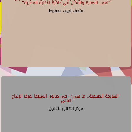
"نغم.. العمارة والمكان في ذاكرة الأغنية المصرية"
متحف نجيب محفوظ
"الهزيمة الحقيقية.. ما هي؟" في صالون السينما بمركز الإبداع
الفني
مركز الهناجر للفنون