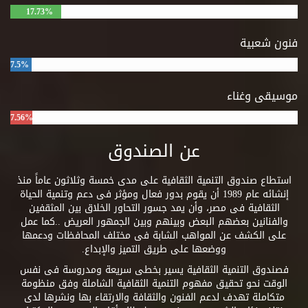
17.73%
فنون شعبية
7.5%
موسيقى وغناء
7.56%
عن الصندوق
استطاع صندوق التنمية الثقافية على مدى خمسة وثلاثون عاماً منذ
إنشائه عام 1989 أن يقوم بدور فعال ومؤثر فى دعم وتنمية الحياة
الثقافية فى مصر، وأن يمد جسور التحاور الخلاق بين المثقفين
والفنانين بعضهم البعض وبينهم وبين الجمهور العريض ..كما عمل
على الكشف عن المواهب الشابة فى مختلف المحافظات ودعمها
ووضعها على طريق التميز والإبداع.
فصندوق التنمية الثقافية يسير بخطى سريعة ومدروسة فى نفس
الوقت نحو تحقيق مفهوم التنمية الثقافية الشاملة وفق منظومة
متكاملة تهدف لدعم الفنون والثقافة والارتقاء بها ونشرها لدى