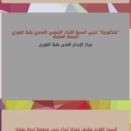
"فلكلوريتا" تحيي أمسية للتراث الشعبي المصري بقبة الغوري
الجمعة المقبلة
مركز الإبداع الفنى بقبة الغورى
السبت القادم بمتحف ومركز إبداع نجيب محفوظ ندوة بعنوان