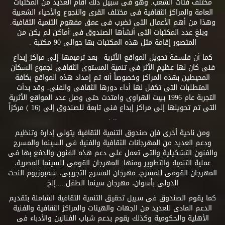
مختلف فئات الشعب. وهو فى سبيل ذلك أقام العديد من المكتبات
العامة والمراكز الثقافية فى مختلف القرى والنجوع والأحياء الشعبية
وهذا من أهم الأعمال التى تضرب فى عمق مفهوم التنمية الثقافية.
وبلغ عدد المكتبات التى أنشأها الصندوق فى أماكن لم يكن من
المتصور إقامة مثل هذه المكتبات بها حوالى 90 مكتبة .
كما أن فلسفة تحويل المواقع الأثرية –بعد ترميمها–إلى مراكز إبداع
فنى كان لها عظيم الأثر فى تنمية المستوى الثقافى لجموع السكان
المحيطين بهذه المراكز وخصوصاً أنه تم إمداد هذه المواقع بكافة
المتطلبات التى تكفل لها أداء دورها الثقافى والفنى. وقد بدأت
التجربة عام 1996 ببيت الهراوى وامتدت حتى وصل عدد المواقع الأثرية
التى تم تحويلها إلى مراكز إبداع فنى تابعة للصندوق إلى (16 ) مركزاً
.. .
ومن ناحية أخرى فإن صندوق التنمية الثقافية يتولى إدارة وتنظيم
ودعم العديد من المهرجانات الثقافية والفنية فى السينما والمسرح
والفنون التشكيلية والتى تعمل على دعم هذه الفنون والدفع بها فى
عملية التنمية والتطوير ومنها: المهرجان القومى للسينما المصرية،
المهرجان القومى للمسرح، مهرجان المسرح التجريبى، سمبوزيوم النحت
الدولى بأسوان، مهرجان سينما الطفل.....إلخ
كما يقوم الصندوق فى سبيل تحقيق التنمية الثقافية الشاملة بتقديم
الدعم المادى للعديد من الجهات والهيئات والمراكز الثقافية والفنية
الأهلية والحكومية وكذلك يقوم بدعم شباب الفنانين والأدباء فى