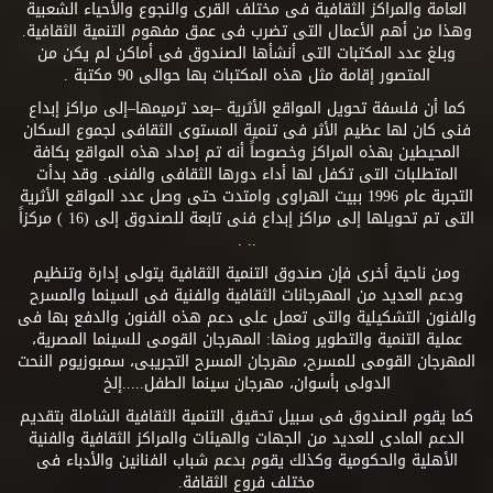
العامة والمراكز الثقافية فى مختلف القرى والنجوع والأحياء الشعبية
وهذا من أهم الأعمال التى تضرب فى عمق مفهوم التنمية الثقافية.
وبلغ عدد المكتبات التى أنشأها الصندوق فى أماكن لم يكن من
المتصور إقامة مثل هذه المكتبات بها حوالى 90 مكتبة .
كما أن فلسفة تحويل المواقع الأثرية –بعد ترميمها–إلى مراكز إبداع
فنى كان لها عظيم الأثر فى تنمية المستوى الثقافى لجموع السكان
المحيطين بهذه المراكز وخصوصاً أنه تم إمداد هذه المواقع بكافة
المتطلبات التى تكفل لها أداء دورها الثقافى والفنى. وقد بدأت
التجربة عام 1996 ببيت الهراوى وامتدت حتى وصل عدد المواقع الأثرية
التى تم تحويلها إلى مراكز إبداع فنى تابعة للصندوق إلى (16 ) مركزاً
.. .
ومن ناحية أخرى فإن صندوق التنمية الثقافية يتولى إدارة وتنظيم
ودعم العديد من المهرجانات الثقافية والفنية فى السينما والمسرح
والفنون التشكيلية والتى تعمل على دعم هذه الفنون والدفع بها فى
عملية التنمية والتطوير ومنها: المهرجان القومى للسينما المصرية،
المهرجان القومى للمسرح، مهرجان المسرح التجريبى، سمبوزيوم النحت
الدولى بأسوان، مهرجان سينما الطفل.....إلخ
كما يقوم الصندوق فى سبيل تحقيق التنمية الثقافية الشاملة بتقديم
الدعم المادى للعديد من الجهات والهيئات والمراكز الثقافية والفنية
الأهلية والحكومية وكذلك يقوم بدعم شباب الفنانين والأدباء فى
مختلف فروع الثقافة.