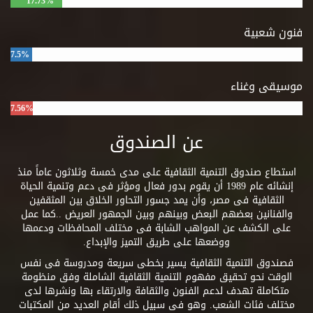
17.73%
فنون شعبية
7.5%
موسيقى وغناء
7.56%
عن الصندوق
استطاع صندوق التنمية الثقافية على مدى خمسة وثلاثون عاماً منذ
إنشائه عام 1989 أن يقوم بدور فعال ومؤثر فى دعم وتنمية الحياة
الثقافية فى مصر، وأن يمد جسور التحاور الخلاق بين المثقفين
والفنانين بعضهم البعض وبينهم وبين الجمهور العريض ..كما عمل
على الكشف عن المواهب الشابة فى مختلف المحافظات ودعمها
ووضعها على طريق التميز والإبداع.
فصندوق التنمية الثقافية يسير بخطى سريعة ومدروسة فى نفس
الوقت نحو تحقيق مفهوم التنمية الثقافية الشاملة وفق منظومة
متكاملة تهدف لدعم الفنون والثقافة والارتقاء بها ونشرها لدى
مختلف فئات الشعب. وهو فى سبيل ذلك أقام العديد من المكتبات