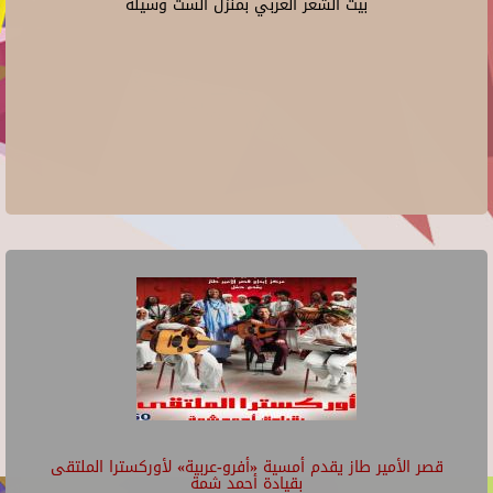
بيت الشعر العربي بمنزل الست وسيلة
قصر الأمير طاز يقدم أمسية «أفرو-عربية» لأوركسترا الملتقى
بقيادة أحمد شمة