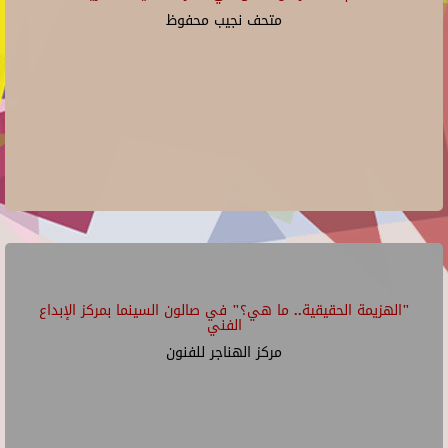
متحف نجيب محفوظ
"الهزيمة الحقيقية.. ما هي؟" في صالون السينما بمركز الإبداع
الفني
مركز الهناجر للفنون