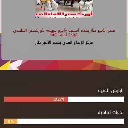
قصر الأمير طاز يقدم أمسية «أفرو-عربية» لأوركسترا الملتقى
بقيادة أحمد شمة
مركز الإبداع الفنى بقصر الأمير طاز
الورش الفنية
53.25%
ندوات ثقافية
11%