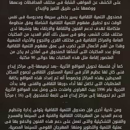
على الكشف عن المواهب الشابة فى مختلف المحافظات ودعمها
ووضعها على طريق التميز والإبداع.
فصندوق التنمية الثقافية يسير بخطى سريعة ومدروسة فى نفس
الوقت نحو تحقيق مفهوم التنمية الثقافية الشاملة وفق منظومة
متكاملة تهدف لدعم الفنون والثقافة والارتقاء بها ونشرها لدى
مختلف فئات الشعب. وهو فى سبيل ذلك أقام العديد من المكتبات
العامة والمراكز الثقافية فى مختلف القرى والنجوع والأحياء الشعبية
وهذا من أهم الأعمال التى تضرب فى عمق مفهوم التنمية الثقافية.
وبلغ عدد المكتبات التى أنشأها الصندوق فى أماكن لم يكن من
المتصور إقامة مثل هذه المكتبات بها حوالى 90 مكتبة .
كما أن فلسفة تحويل المواقع الأثرية –بعد ترميمها–إلى مراكز إبداع
فنى كان لها عظيم الأثر فى تنمية المستوى الثقافى لجموع السكان
المحيطين بهذه المراكز وخصوصاً أنه تم إمداد هذه المواقع بكافة
المتطلبات التى تكفل لها أداء دورها الثقافى والفنى. وقد بدأت
التجربة عام 1996 ببيت الهراوى وامتدت حتى وصل عدد المواقع الأثرية
التى تم تحويلها إلى مراكز إبداع فنى تابعة للصندوق إلى (16 ) مركزاً
.. .
ومن ناحية أخرى فإن صندوق التنمية الثقافية يتولى إدارة وتنظيم
ودعم العديد من المهرجانات الثقافية والفنية فى السينما والمسرح
والفنون التشكيلية والتى تعمل على دعم هذه الفنون والدفع بها فى
عملية التنمية والتطوير ومنها: المهرجان القومى للسينما المصرية،