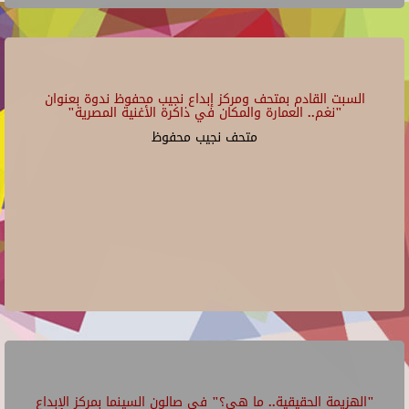
السبت القادم بمتحف ومركز إبداع نجيب محفوظ ندوة بعنوان
"نغم.. العمارة والمكان في ذاكرة الأغنية المصرية"
متحف نجيب محفوظ
"الهزيمة الحقيقية.. ما هي؟" في صالون السينما بمركز الإبداع