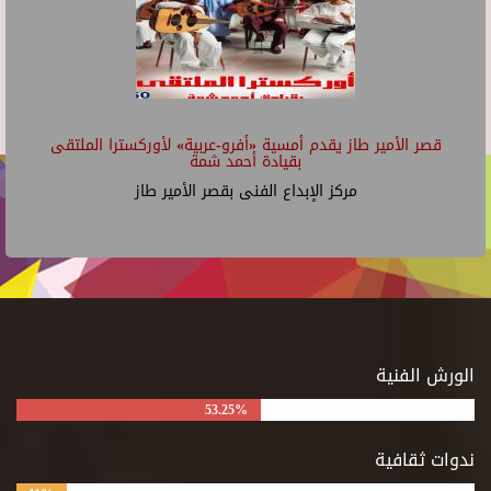
قصر الأمير طاز يقدم أمسية «أفرو-عربية» لأوركسترا الملتقى
بقيادة أحمد شمة
مركز الإبداع الفنى بقصر الأمير طاز
الورش الفنية
53.25%
ندوات ثقافية