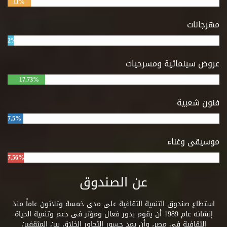
11%
مهرجانات
2%
عروض سينمائية ومسرحيات
17.73%
فنون شعبية
7.5%
موسيقى وغناء
7.56%
عن الصندوق
استطاع صندوق التنمية الثقافية على مدى خمسة وثلاثون عاماً منذ
إنشائه عام 1989 أن يقوم بدور فعال ومؤثر فى دعم وتنمية الحياة
الثقافية فى مصر، وأن يمد جسور التحاور الخلاق بين المثقفين