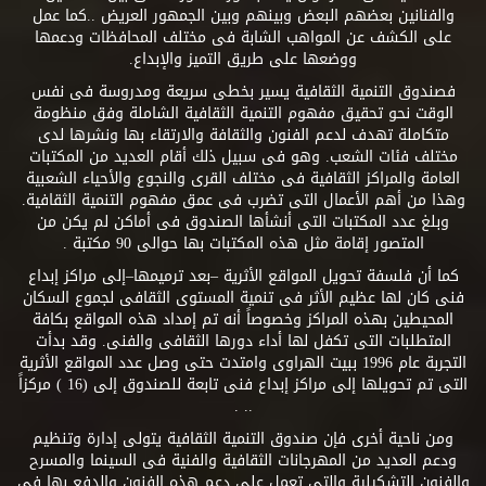
والفنانين بعضهم البعض وبينهم وبين الجمهور العريض ..كما عمل
على الكشف عن المواهب الشابة فى مختلف المحافظات ودعمها
ووضعها على طريق التميز والإبداع.
فصندوق التنمية الثقافية يسير بخطى سريعة ومدروسة فى نفس
الوقت نحو تحقيق مفهوم التنمية الثقافية الشاملة وفق منظومة
متكاملة تهدف لدعم الفنون والثقافة والارتقاء بها ونشرها لدى
مختلف فئات الشعب. وهو فى سبيل ذلك أقام العديد من المكتبات
العامة والمراكز الثقافية فى مختلف القرى والنجوع والأحياء الشعبية
وهذا من أهم الأعمال التى تضرب فى عمق مفهوم التنمية الثقافية.
وبلغ عدد المكتبات التى أنشأها الصندوق فى أماكن لم يكن من
المتصور إقامة مثل هذه المكتبات بها حوالى 90 مكتبة .
كما أن فلسفة تحويل المواقع الأثرية –بعد ترميمها–إلى مراكز إبداع
فنى كان لها عظيم الأثر فى تنمية المستوى الثقافى لجموع السكان
المحيطين بهذه المراكز وخصوصاً أنه تم إمداد هذه المواقع بكافة
المتطلبات التى تكفل لها أداء دورها الثقافى والفنى. وقد بدأت
التجربة عام 1996 ببيت الهراوى وامتدت حتى وصل عدد المواقع الأثرية
التى تم تحويلها إلى مراكز إبداع فنى تابعة للصندوق إلى (16 ) مركزاً
.. .
ومن ناحية أخرى فإن صندوق التنمية الثقافية يتولى إدارة وتنظيم
ودعم العديد من المهرجانات الثقافية والفنية فى السينما والمسرح
والفنون التشكيلية والتى تعمل على دعم هذه الفنون والدفع بها فى