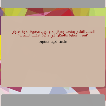
السبت القادم بمتحف ومركز إبداع نجيب محفوظ ندوة بعنوان
"نغم.. العمارة والمكان في ذاكرة الأغنية المصرية"
متحف نجيب محفوظ