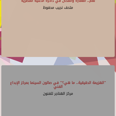
"نغم.. العمارة والمكان في ذاكرة الأغنية المصرية"
متحف نجيب محفوظ
"الهزيمة الحقيقية.. ما هي؟" في صالون السينما بمركز الإبداع
الفني
مركز الهناجر للفنون