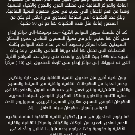
العامة والمراكز الثقافية فى مختلف القرى والنجوع والأحياء الشعبية
وهذا من أهم الأعمال التى تضرب فى عمق مفهوم التنمية الثقافية.
وبلغ عدد المكتبات التى أنشأها الصندوق فى أماكن لم يكن من
المتصور إقامة مثل هذه المكتبات بها حوالى 90 مكتبة .
كما أن فلسفة تحويل المواقع الأثرية –بعد ترميمها–إلى مراكز إبداع
فنى كان لها عظيم الأثر فى تنمية المستوى الثقافى لجموع السكان
المحيطين بهذه المراكز وخصوصاً أنه تم إمداد هذه المواقع بكافة
المتطلبات التى تكفل لها أداء دورها الثقافى والفنى. وقد بدأت
التجربة عام 1996 ببيت الهراوى وامتدت حتى وصل عدد المواقع الأثرية
التى تم تحويلها إلى مراكز إبداع فنى تابعة للصندوق إلى (16 ) مركزاً
.. .
ومن ناحية أخرى فإن صندوق التنمية الثقافية يتولى إدارة وتنظيم
ودعم العديد من المهرجانات الثقافية والفنية فى السينما والمسرح
والفنون التشكيلية والتى تعمل على دعم هذه الفنون والدفع بها فى
عملية التنمية والتطوير ومنها: المهرجان القومى للسينما المصرية،
المهرجان القومى للمسرح، مهرجان المسرح التجريبى، سمبوزيوم النحت
الدولى بأسوان، مهرجان سينما الطفل.....إلخ
كما يقوم الصندوق فى سبيل تحقيق التنمية الثقافية الشاملة بتقديم
الدعم المادى للعديد من الجهات والهيئات والمراكز الثقافية والفنية
الأهلية والحكومية وكذلك يقوم بدعم شباب الفنانين والأدباء فى
مختلف فروع الثقافة.