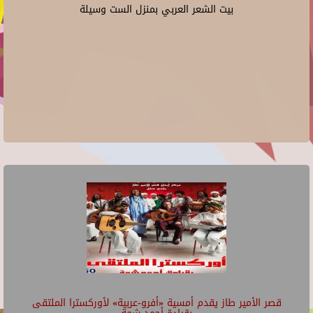
بيت الشعر العربي بمنزل الست وسيلة
قصر الأمير طاز يقدم أمسية «أفرو-عربية» لأوركسترا الملتقى