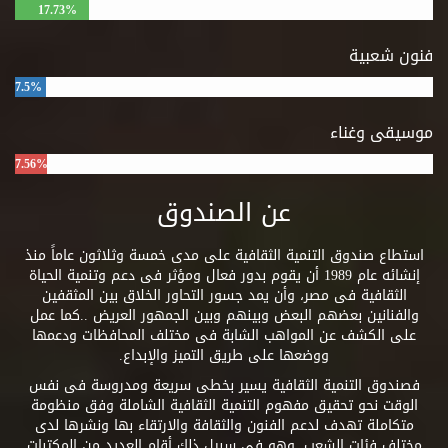
17.73%
فنون شعبية
7.5%
موسيقى وغناء
7.56%
عن الصندوق
استطاع صندوق التنمية الثقافية على مدى خمسة وثلاثون عاماً منذ
إنشائه عام 1989 أن يقوم بدور فعال ومؤثر فى دعم وتنمية الحياة
الثقافية فى مصر، وأن يمد جسور التحاور الخلاق بين المثقفين
والفنانين بعضهم البعض وبينهم وبين الجمهور العريض ..كما عمل
على الكشف عن المواهب الشابة فى مختلف المحافظات ودعمها
ووضعها على طريق التميز والإبداع.
فصندوق التنمية الثقافية يسير بخطى سريعة ومدروسة فى نفس
الوقت نحو تحقيق مفهوم التنمية الثقافية الشاملة وفق منظومة
متكاملة تهدف لدعم الفنون والثقافة والارتقاء بها ونشرها لدى
مختلف فئات الشعب. وهو فى سبيل ذلك أقام العديد من المكتبات