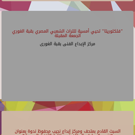
"فلكلوريتا" تحيي أمسية للتراث الشعبي المصري بقبة الغوري
الجمعة المقبلة
مركز الإبداع الفنى بقبة الغورى
السبت القادم بمتحف ومركز إبداع نجيب محفوظ ندوة بعنوان