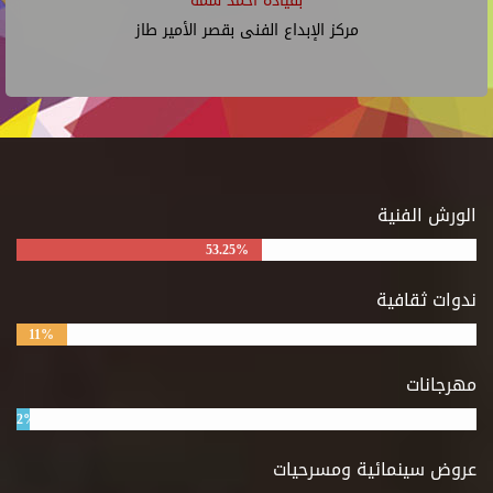
بقيادة أحمد شمة
مركز الإبداع الفنى بقصر الأمير طاز
الورش الفنية
53.25%
ندوات ثقافية
11%
مهرجانات
2%
عروض سينمائية ومسرحيات