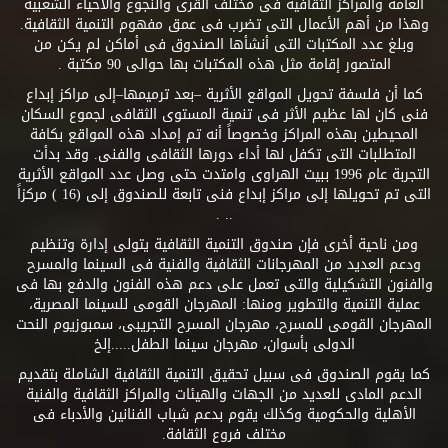
العامة والمراكز الثقافية فى مختلف القرى والنجوع والأحياء الشعبية
وهذا من أهم الأعمال التى تضرب فى عمق مفهوم التنمية الثقافية.
وبلغ عدد المكتبات التى أنشأها الصندوق فى أماكن لم يكن من
المتصور إقامة مثل هذه المكتبات بها حوالى 90 مكتبة .
كما أن فلسفة تحويل المواقع الأثرية –بعد ترميمها–إلى مراكز إبداع
فنى كان لها عظيم الأثر فى تنمية المستوى الثقافى لجموع السكان
المحيطين بهذه المراكز وخصوصاً أنه تم إمداد هذه المواقع بكافة
المتطلبات التى تكفل لها أداء دورها الثقافى والفنى. وقد بدأت
التجربة عام 1996 ببيت الهراوى وامتدت حتى وصل عدد المواقع الأثرية
التى تم تحويلها إلى مراكز إبداع فنى تابعة للصندوق إلى (16 ) مركزاً
.. .
ومن ناحية أخرى فإن صندوق التنمية الثقافية يتولى إدارة وتنظيم
ودعم العديد من المهرجانات الثقافية والفنية فى السينما والمسرح
والفنون التشكيلية والتى تعمل على دعم هذه الفنون والدفع بها فى
عملية التنمية والتطوير ومنها: المهرجان القومى للسينما المصرية،
المهرجان القومى للمسرح، مهرجان المسرح التجريبى، سمبوزيوم النحت
الدولى بأسوان، مهرجان سينما الطفل.....إلخ
كما يقوم الصندوق فى سبيل تحقيق التنمية الثقافية الشاملة بتقديم
الدعم المادى للعديد من الجهات والهيئات والمراكز الثقافية والفنية
الأهلية والحكومية وكذلك يقوم بدعم شباب الفنانين والأدباء فى
مختلف فروع الثقافة.