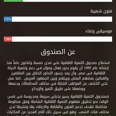
فنون شعبية
7.5%
موسيقى وغناء
7.56%
عن الصندوق
استطاع صندوق التنمية الثقافية على مدى خمسة وثلاثون عاماً منذ
إنشائه عام 1989 أن يقوم بدور فعال ومؤثر فى دعم وتنمية الحياة
الثقافية فى مصر، وأن يمد جسور التحاور الخلاق بين المثقفين
والفنانين بعضهم البعض وبينهم وبين الجمهور العريض ..كما عمل
على الكشف عن المواهب الشابة فى مختلف المحافظات ودعمها
ووضعها على طريق التميز والإبداع.
فصندوق التنمية الثقافية يسير بخطى سريعة ومدروسة فى نفس
الوقت نحو تحقيق مفهوم التنمية الثقافية الشاملة وفق منظومة
متكاملة تهدف لدعم الفنون والثقافة والارتقاء بها ونشرها لدى
مختلف فئات الشعب. وهو فى سبيل ذلك أقام العديد من المكتبات