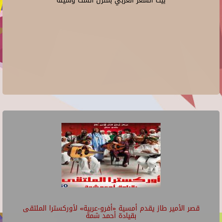
بيت الشعر العربي بمنزل الست وسيلة
قصر الأمير طاز يقدم أمسية «أفرو-عربية» لأوركسترا الملتقى
بقيادة أحمد شمة