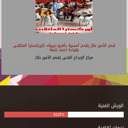
قصر الأمير طاز يقدم أمسية «أفرو-عربية» لأوركسترا الملتقى
بقيادة أحمد شمة
مركز الإبداع الفنى بقصر الأمير طاز
الورش الفنية
53.25%
ندوات ثقافية