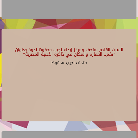
السبت القادم بمتحف ومركز إبداع نجيب محفوظ ندوة بعنوان
"نغم.. العمارة والمكان في ذاكرة الأغنية المصرية"
متحف نجيب محفوظ