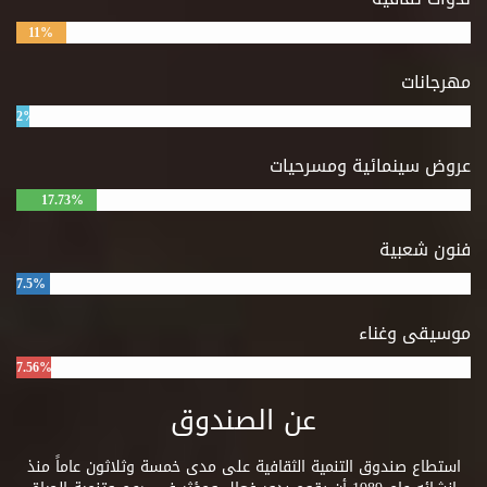
11%
مهرجانات
2%
عروض سينمائية ومسرحيات
17.73%
فنون شعبية
7.5%
موسيقى وغناء
7.56%
عن الصندوق
استطاع صندوق التنمية الثقافية على مدى خمسة وثلاثون عاماً منذ