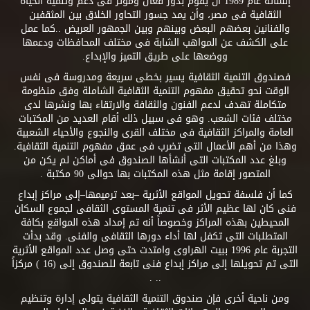
إنشائه عام 1989 أن يقوم بدور فعال ومؤثر فى دعم وتنمية الحياة
الثقافية فى مصر، وأن يمد جسور التحاور الخلاق بين المثقفين
والفنانين بعضهم البعض وبينهم وبين الجمهور العريض ..كما عمل
على الكشف عن المواهب الشابة فى مختلف المحافظات ودعمها
ووضعها على طريق التميز والإبداع.
فصندوق التنمية الثقافية يسير بخطى سريعة ومدروسة فى نفس
الوقت نحو تحقيق مفهوم التنمية الثقافية الشاملة وفق منظومة
متكاملة تهدف لدعم الفنون والثقافة والارتقاء بها ونشرها لدى
مختلف فئات الشعب. وهو فى سبيل ذلك أقام العديد من المكتبات
العامة والمراكز الثقافية فى مختلف القرى والنجوع والأحياء الشعبية
وهذا من أهم الأعمال التى تضرب فى عمق مفهوم التنمية الثقافية.
وبلغ عدد المكتبات التى أنشأها الصندوق فى أماكن لم يكن من
المتصور إقامة مثل هذه المكتبات بها حوالى 90 مكتبة .
كما أن فلسفة تحويل المواقع الأثرية –بعد ترميمها–إلى مراكز إبداع
فنى كان لها عظيم الأثر فى تنمية المستوى الثقافى لجموع السكان
المحيطين بهذه المراكز وخصوصاً أنه تم إمداد هذه المواقع بكافة
المتطلبات التى تكفل لها أداء دورها الثقافى والفنى. وقد بدأت
التجربة عام 1996 ببيت الهراوى وامتدت حتى وصل عدد المواقع الأثرية
التى تم تحويلها إلى مراكز إبداع فنى تابعة للصندوق إلى (16 ) مركزاً
.. .
ومن ناحية أخرى فإن صندوق التنمية الثقافية يتولى إدارة وتنظيم