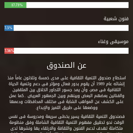
17.73%
فنون شعبية
7.5%
موسيقى وغناء
7.56%
عن الصندوق
استطاع صندوق التنمية الثقافية على مدى خمسة وثلاثون عاماً منذ
إنشائه عام 1989 أن يقوم بدور فعال ومؤثر فى دعم وتنمية الحياة
الثقافية فى مصر، وأن يمد جسور التحاور الخلاق بين المثقفين
والفنانين بعضهم البعض وبينهم وبين الجمهور العريض ..كما عمل
على الكشف عن المواهب الشابة فى مختلف المحافظات ودعمها
ووضعها على طريق التميز والإبداع.
فصندوق التنمية الثقافية يسير بخطى سريعة ومدروسة فى نفس
الوقت نحو تحقيق مفهوم التنمية الثقافية الشاملة وفق منظومة
متكاملة تهدف لدعم الفنون والثقافة والارتقاء بها ونشرها لدى