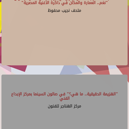
"نغم.. العمارة والمكان في ذاكرة الأغنية المصرية"
متحف نجيب محفوظ
"الهزيمة الحقيقية.. ما هي؟" في صالون السينما بمركز الإبداع
الفني
مركز الهناجر للفنون