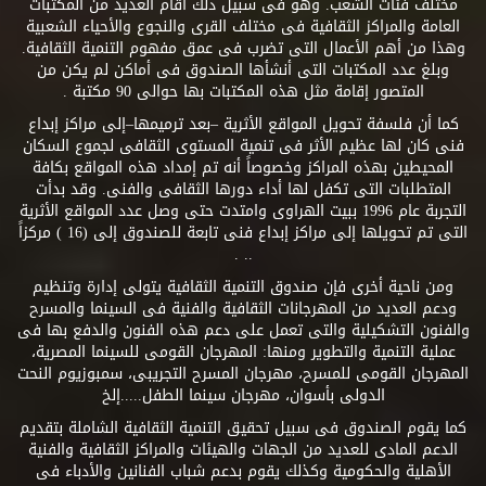
مختلف فئات الشعب. وهو فى سبيل ذلك أقام العديد من المكتبات
العامة والمراكز الثقافية فى مختلف القرى والنجوع والأحياء الشعبية
وهذا من أهم الأعمال التى تضرب فى عمق مفهوم التنمية الثقافية.
وبلغ عدد المكتبات التى أنشأها الصندوق فى أماكن لم يكن من
المتصور إقامة مثل هذه المكتبات بها حوالى 90 مكتبة .
كما أن فلسفة تحويل المواقع الأثرية –بعد ترميمها–إلى مراكز إبداع
فنى كان لها عظيم الأثر فى تنمية المستوى الثقافى لجموع السكان
المحيطين بهذه المراكز وخصوصاً أنه تم إمداد هذه المواقع بكافة
المتطلبات التى تكفل لها أداء دورها الثقافى والفنى. وقد بدأت
التجربة عام 1996 ببيت الهراوى وامتدت حتى وصل عدد المواقع الأثرية
التى تم تحويلها إلى مراكز إبداع فنى تابعة للصندوق إلى (16 ) مركزاً
.. .
ومن ناحية أخرى فإن صندوق التنمية الثقافية يتولى إدارة وتنظيم
ودعم العديد من المهرجانات الثقافية والفنية فى السينما والمسرح
والفنون التشكيلية والتى تعمل على دعم هذه الفنون والدفع بها فى
عملية التنمية والتطوير ومنها: المهرجان القومى للسينما المصرية،
المهرجان القومى للمسرح، مهرجان المسرح التجريبى، سمبوزيوم النحت
الدولى بأسوان، مهرجان سينما الطفل.....إلخ
كما يقوم الصندوق فى سبيل تحقيق التنمية الثقافية الشاملة بتقديم
الدعم المادى للعديد من الجهات والهيئات والمراكز الثقافية والفنية
الأهلية والحكومية وكذلك يقوم بدعم شباب الفنانين والأدباء فى