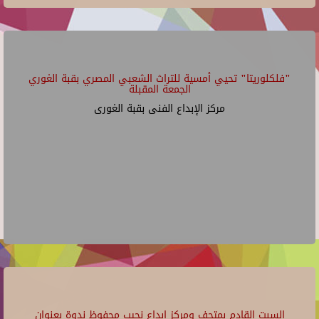
"فلكلوريتا" تحيي أمسية للتراث الشعبي المصري بقبة الغوري
الجمعة المقبلة
مركز الإبداع الفنى بقبة الغورى
السبت القادم بمتحف ومركز إبداع نجيب محفوظ ندوة بعنوان