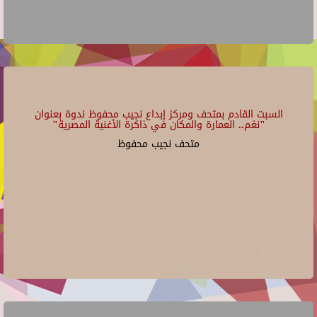
السبت القادم بمتحف ومركز إبداع نجيب محفوظ ندوة بعنوان
"نغم.. العمارة والمكان في ذاكرة الأغنية المصرية"
متحف نجيب محفوظ