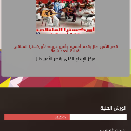
قصر الأمير طاز يقدم أمسية «أفرو-عربية» لأوركسترا الملتقى
بقيادة أحمد شمة
مركز الإبداع الفنى بقصر الأمير طاز
الورش الفنية
53.25%
ندوات ثقافية