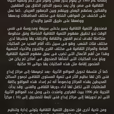
إنشائه عام 1989 أن يقوم بدور فعال ومؤثر فى دعم وتنمية الحياة
الثقافية فى مصر، وأن يمد جسور التحاور الخلاق بين المثقفين
والفنانين بعضهم البعض وبينهم وبين الجمهور العريض ..كما عمل
على الكشف عن المواهب الشابة فى مختلف المحافظات ودعمها
ووضعها على طريق التميز والإبداع.
فصندوق التنمية الثقافية يسير بخطى سريعة ومدروسة فى نفس
الوقت نحو تحقيق مفهوم التنمية الثقافية الشاملة وفق منظومة
متكاملة تهدف لدعم الفنون والثقافة والارتقاء بها ونشرها لدى
مختلف فئات الشعب. وهو فى سبيل ذلك أقام العديد من المكتبات
العامة والمراكز الثقافية فى مختلف القرى والنجوع والأحياء الشعبية
وهذا من أهم الأعمال التى تضرب فى عمق مفهوم التنمية الثقافية.
وبلغ عدد المكتبات التى أنشأها الصندوق فى أماكن لم يكن من
المتصور إقامة مثل هذه المكتبات بها حوالى 90 مكتبة .
كما أن فلسفة تحويل المواقع الأثرية –بعد ترميمها–إلى مراكز إبداع
فنى كان لها عظيم الأثر فى تنمية المستوى الثقافى لجموع السكان
المحيطين بهذه المراكز وخصوصاً أنه تم إمداد هذه المواقع بكافة
المتطلبات التى تكفل لها أداء دورها الثقافى والفنى. وقد بدأت
التجربة عام 1996 ببيت الهراوى وامتدت حتى وصل عدد المواقع الأثرية
التى تم تحويلها إلى مراكز إبداع فنى تابعة للصندوق إلى (16 ) مركزاً
.. .
ومن ناحية أخرى فإن صندوق التنمية الثقافية يتولى إدارة وتنظيم