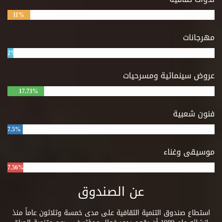
11%
مهرجانات
2%
عروض سينمائية ومسرحيات
17.73%
فنون شعبية
7.5%
موسيقى وغناء
7.56%
عن الصندوق
استطاع صندوق التنمية الثقافية على مدى خمسة وثلاثون عاماً منذ