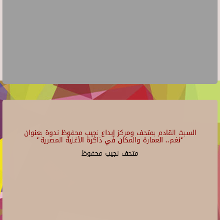
السبت القادم بمتحف ومركز إبداع نجيب محفوظ ندوة بعنوان
"نغم.. العمارة والمكان في ذاكرة الأغنية المصرية"
متحف نجيب محفوظ