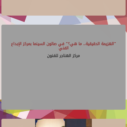
"الهزيمة الحقيقية.. ما هي؟" في صالون السينما بمركز الإبداع
الفني
مركز الهناجر للفنون