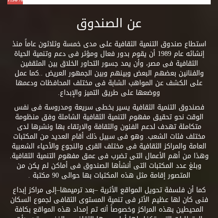
عن الصندوق
استطاع صندوق التنمية الثقافية على مدى خمسة وثلاثون عاماً منذ
إنشائه عام 1989 أن يقوم بدور فعال ومؤثر فى دعم وتنمية الحياة
الثقافية فى مصر، وأن يمد جسور التحاور الخلاق بين المثقفين
والفنانين بعضهم البعض وبينهم وبين الجمهور العريض ..كما عمل
على الكشف عن المواهب الشابة فى مختلف المحافظات ودعمها
ووضعها على طريق التميز والإبداع.
فصندوق التنمية الثقافية يسير بخطى سريعة ومدروسة فى نفس
الوقت نحو تحقيق مفهوم التنمية الثقافية الشاملة وفق منظومة
متكاملة تهدف لدعم الفنون والثقافة والارتقاء بها ونشرها لدى
مختلف فئات الشعب. وهو فى سبيل ذلك أقام العديد من المكتبات
العامة والمراكز الثقافية فى مختلف القرى والنجوع والأحياء الشعبية
وهذا من أهم الأعمال التى تضرب فى عمق مفهوم التنمية الثقافية.
وبلغ عدد المكتبات التى أنشأها الصندوق فى أماكن لم يكن من
المتصور إقامة مثل هذه المكتبات بها حوالى 90 مكتبة .
كما أن فلسفة تحويل المواقع الأثرية –بعد ترميمها–إلى مراكز إبداع
فنى كان لها عظيم الأثر فى تنمية المستوى الثقافى لجموع السكان
المحيطين بهذه المراكز وخصوصاً أنه تم إمداد هذه المواقع بكافة