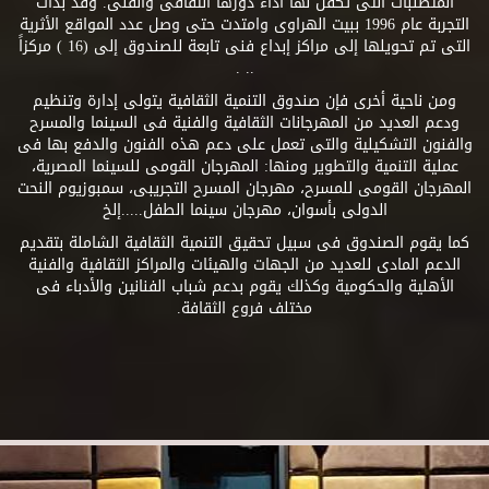
المتطلبات التى تكفل لها أداء دورها الثقافى والفنى. وقد بدأت
التجربة عام 1996 ببيت الهراوى وامتدت حتى وصل عدد المواقع الأثرية
التى تم تحويلها إلى مراكز إبداع فنى تابعة للصندوق إلى (16 ) مركزاً
.. .
ومن ناحية أخرى فإن صندوق التنمية الثقافية يتولى إدارة وتنظيم
ودعم العديد من المهرجانات الثقافية والفنية فى السينما والمسرح
والفنون التشكيلية والتى تعمل على دعم هذه الفنون والدفع بها فى
عملية التنمية والتطوير ومنها: المهرجان القومى للسينما المصرية،
المهرجان القومى للمسرح، مهرجان المسرح التجريبى، سمبوزيوم النحت
الدولى بأسوان، مهرجان سينما الطفل.....إلخ
كما يقوم الصندوق فى سبيل تحقيق التنمية الثقافية الشاملة بتقديم
الدعم المادى للعديد من الجهات والهيئات والمراكز الثقافية والفنية
الأهلية والحكومية وكذلك يقوم بدعم شباب الفنانين والأدباء فى
مختلف فروع الثقافة.