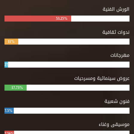
الورش الفنية
53.25%
ندوات ثقافية
11%
مهرجانات
2%
عروض سينمائية ومسرحيات
17.73%
فنون شعبية
7.5%
موسيقى وغناء
7.56%