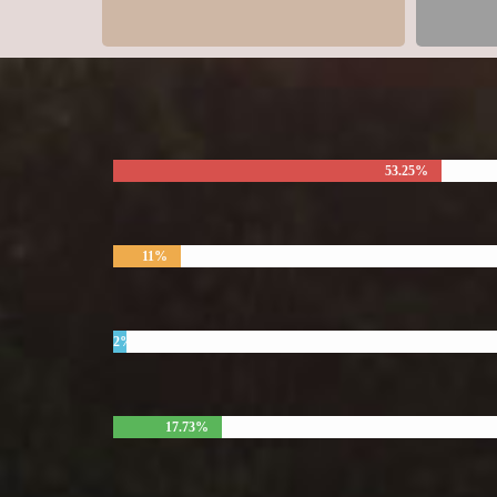
53.25%
11%
2%
17.73%