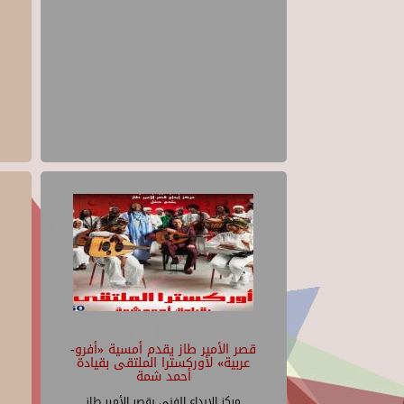
قصر الأمير طاز يقدم أمسية «أفرو-
عربية» لأوركسترا الملتقى بقيادة
أحمد شمة
مركز الإبداع الفنى بقصر الأمير طاز