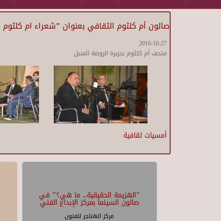
صالون أم كلثوم الثقافي بعنوان "شعراء ام كلثوم
2016-10-27
متحف أم كلثوم بجزيرة الروضة المنيل
أمسيات ثقافية
"الهزيمة الحقيقية.. ما هي؟" في
صالون السينما بمركز الإبداع الفني
مركز الهناجر للفنون