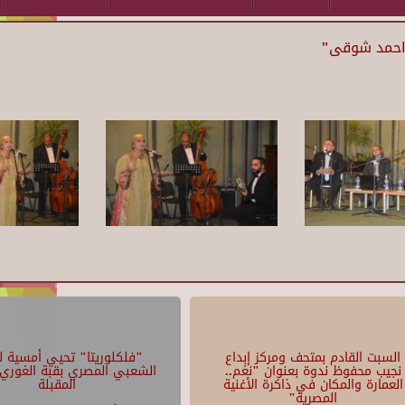
 احمد شوقى"
السبت القادم بمتحف ومركز إبداع
"فلكلوريتا" تحيي أمسية لل
نجيب محفوظ ندوة بعنوان "نغم..
الشعبي المصري بقبة الغوري 
العمارة والمكان في ذاكرة الأغنية
المقبلة
المصرية"