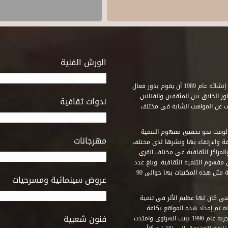
الورش الفنية
استطاع صندوق التنمية الثقافية على مدى خمسة وثلاثون عاماً منذ إنشائه عام 1989 أن يقوم بدور فعال
ر الخلاق بين المثقفين والفنانين
ندوات ثقافية
ف عن المواهب الشابة فى مختلف
وقت نحو تحقيق مفهوم التنمية
مهرجانات
ة والارتقاء بها ونشرها لدى مختلف
لمراكز الثقافية فى مختلف القرى
مفهوم التنمية الثقافية. وبلغ عدد
المكتبات التى أنشأها الصندوق فى أماكن لم يكن من المتصور إقامة مثل هذه المكتبات بها حوالى 90
عروض سينمائية ومسرحيات
فنى كان لها عظيم الأثر فى تنمية
ه تم إمداد هذه المواقع بكافة
فنون شعبية
المتطلبات التى تكفل لها أداء دورها الثقافى والفنى. وقد بدأت التجربة عام 1996 ببيت الهراوى وامتدت