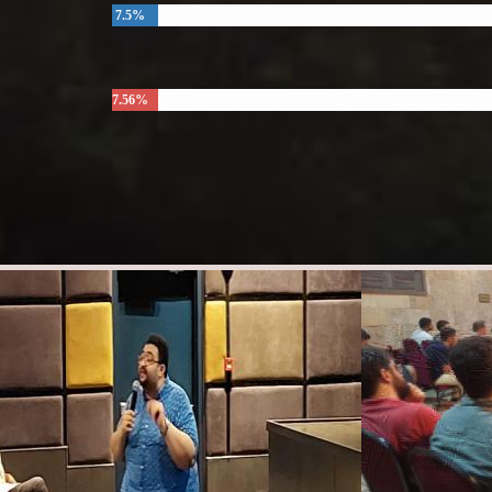
7.5%
7.56%