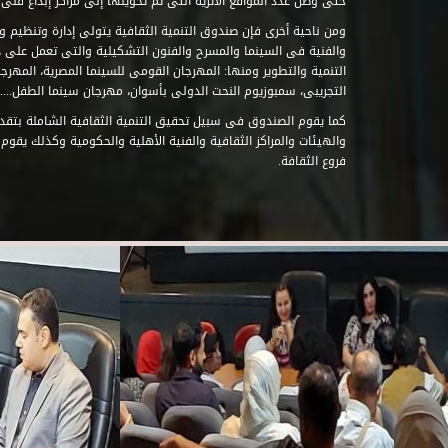
حتى وصل عدد المواقع الأثرية التى تم تحويلها إلى مراكز إبداع فنى تابعة للصند
ومن ناحية أخرى فإن صندوق التنمية الثقافية يتولى إدارة وتنظيم ود
والفنية فى السينما والمسرح والفنون التشكيلية والتى تعمل على 
التنمية والتطوير ومنها: المهرجان القومى للسينما المصرية، المهر
التجريبى، سمبوزيوم النحت الدولى بأسوان، مهرجان سينما الطفل.....
كما يقوم الصندوق فى سبيل تحقيق التنمية الثقافية الشاملة بتقدي
والهيئات والمراكز الثقافية والفنية الأهلية والحكومية وكذلك يقوم
فروع الثقافة.