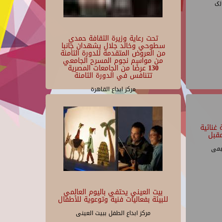
رى
تحت رعاية وزيرة الثقافة حمدي
سطوحي وخالد جلال يشهدان جانبا
من العروض المتقدمة للدورة الثامنة
من مواسم نجوم المسرح الجامعي
130 عرضًا من الجامعات المصرية
تتنافس في الدورة الثامنة
مركز ابداع القاهرة
غنائية
قبل
يمى
بيت العيني يحتفي باليوم العالمي
للبيئة بفعاليات فنية وتوعوية للأطفال
مركز ابداع الطفل ببيت العينى