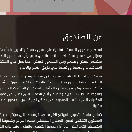
عن الصندوق
ومؤثر فى دعم وتنمية الحياة الثقافية فى مصر، وأن يمد جسور التحاو
بعضهم البعض وبينهم وبين الجمهور العريض ..كما عمل على الكش
المحافظات ودعمها ووضعها على طريق التميز والإبداع.
فصندوق التنمية الثقافية يسير بخطى سريعة ومدروسة فى نفس ال
الثقافية الشاملة وفق منظومة متكاملة تهدف لدعم الفنون والثقاف
فئات الشعب. وهو فى سبيل ذلك أقام العديد من المكتبات العامة وا
والنجوع والأحياء الشعبية وهذا من أهم الأعمال التى تضرب فى عمق 
مكتبة .
كما أن فلسفة تحويل المواقع الأثرية –بعد ترميمها–إلى مراكز إبداع 
المستوى الثقافى لجموع السكان المحيطين بهذه المراكز وخصوصاً أن