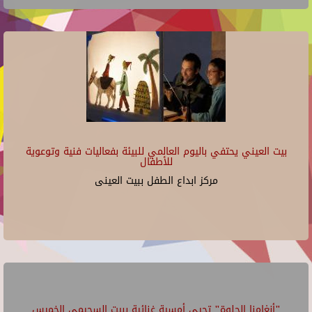
بيت العيني يحتفي باليوم العالمي للبيئة بفعاليات فنية وتوعوية
للأطفال
مركز ابداع الطفل ببيت العينى
"أنغامنا الحلوة" تحيي أمسية غنائية ببيت السحيمي الخميس