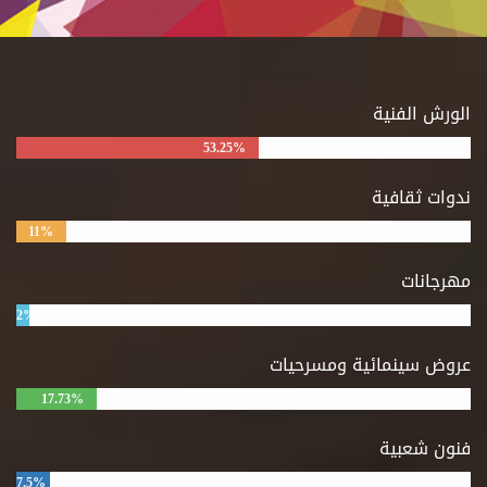
الورش الفنية
53.25%
ندوات ثقافية
11%
مهرجانات
2%
عروض سينمائية ومسرحيات
17.73%
فنون شعبية
7.5%