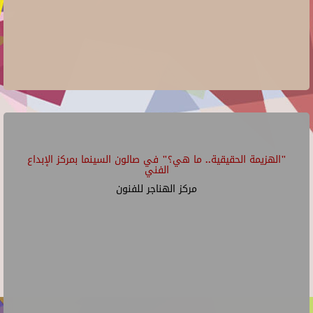
"الهزيمة الحقيقية.. ما هي؟" في صالون السينما بمركز الإبداع
الفني
مركز الهناجر للفنون