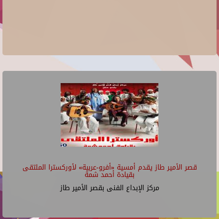
قصر الأمير طاز يقدم أمسية «أفرو-عربية» لأوركسترا الملتقى
بقيادة أحمد شمة
مركز الإبداع الفنى بقصر الأمير طاز