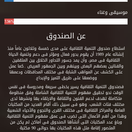
موسيقى وغناء
7.56%
عن الصندوق
استطاع صندوق التنمية الثقافية على مدى خمسة وثلاثون عاماً منذ
إنشائه عام 1989 أن يقوم بدور فعال ومؤثر فى دعم وتنمية الحياة
الثقافية فى مصر، وأن يمد جسور التحاور الخلاق بين المثقفين
والفنانين بعضهم البعض وبينهم وبين الجمهور العريض ..كما عمل
على الكشف عن المواهب الشابة فى مختلف المحافظات ودعمها
ووضعها على طريق التميز والإبداع.
فصندوق التنمية الثقافية يسير بخطى سريعة ومدروسة فى نفس
الوقت نحو تحقيق مفهوم التنمية الثقافية الشاملة وفق منظومة
متكاملة تهدف لدعم الفنون والثقافة والارتقاء بها ونشرها لدى
مختلف فئات الشعب. وهو فى سبيل ذلك أقام العديد من المكتبات
العامة والمراكز الثقافية فى مختلف القرى والنجوع والأحياء الشعبية
وهذا من أهم الأعمال التى تضرب فى عمق مفهوم التنمية الثقافية.
وبلغ عدد المكتبات التى أنشأها الصندوق فى أماكن لم يكن من
المتصور إقامة مثل هذه المكتبات بها حوالى 90 مكتبة .