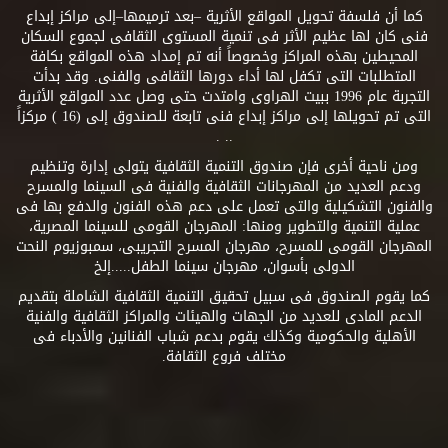
كما أن فلسفة تحويل المواقع الأثرية –بعد ترميمها–إلى مراكز إبداع
فنى كان لها عظيم الأثر فى تنمية المستوى الثقافى لجموع السكان
المحيطين بهذه المراكز وخصوصاً أنه تم إمداد هذه المواقع بكافة
المتطلبات التى تكفل لها أداء دورها الثقافى والفنى. وقد بدأت
التجربة عام 1996 ببيت الهراوى وامتدت حتى وصل عدد المواقع الأثرية
التى تم تحويلها إلى مراكز إبداع فنى تابعة للصندوق إلى (16 ) مركزاً
.. .
ومن ناحية أخرى فإن صندوق التنمية الثقافية يتولى إدارة وتنظيم
ودعم العديد من المهرجانات الثقافية والفنية فى السينما والمسرح
والفنون التشكيلية والتى تعمل على دعم هذه الفنون والدفع بها فى
عملية التنمية والتطوير ومنها: المهرجان القومى للسينما المصرية،
المهرجان القومى للمسرح، مهرجان المسرح التجريبى، سمبوزيوم النحت
الدولى بأسوان، مهرجان سينما الطفل.....إلخ
كما يقوم الصندوق فى سبيل تحقيق التنمية الثقافية الشاملة بتقديم
الدعم المادى للعديد من الجهات والهيئات والمراكز الثقافية والفنية
الأهلية والحكومية وكذلك يقوم بدعم شباب الفنانين والأدباء فى
مختلف فروع الثقافة.