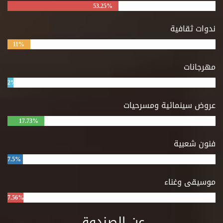
53.25%
ندوات ثقافية
11%
مهرجانات
2%
عروض سينمائية ومسرحيات
17.73%
فنون شعبية
7.5%
موسيقى وغناء
7.56%
عن الصندوق