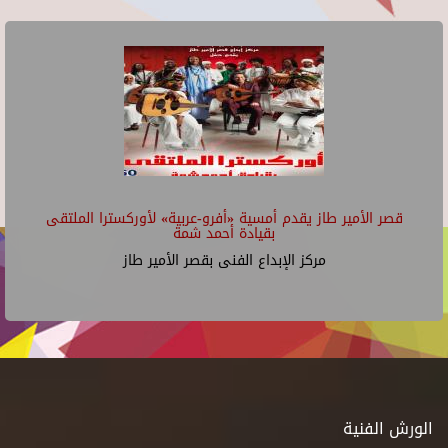
قصر الأمير طاز يقدم أمسية «أفرو-عربية» لأوركسترا الملتقى
بقيادة أحمد شمة
مركز الإبداع الفنى بقصر الأمير طاز
الورش الفنية