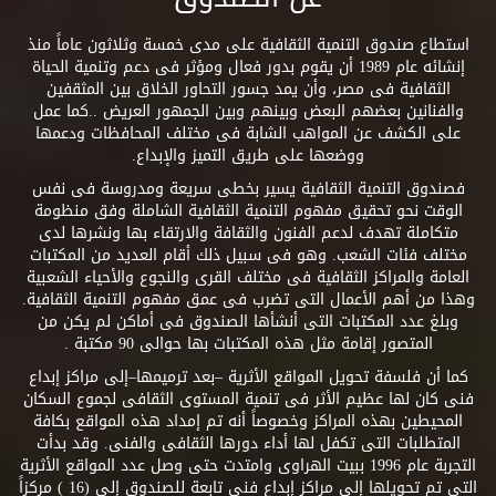
استطاع صندوق التنمية الثقافية على مدى خمسة وثلاثون عاماً منذ
إنشائه عام 1989 أن يقوم بدور فعال ومؤثر فى دعم وتنمية الحياة
الثقافية فى مصر، وأن يمد جسور التحاور الخلاق بين المثقفين
والفنانين بعضهم البعض وبينهم وبين الجمهور العريض ..كما عمل
على الكشف عن المواهب الشابة فى مختلف المحافظات ودعمها
ووضعها على طريق التميز والإبداع.
فصندوق التنمية الثقافية يسير بخطى سريعة ومدروسة فى نفس
الوقت نحو تحقيق مفهوم التنمية الثقافية الشاملة وفق منظومة
متكاملة تهدف لدعم الفنون والثقافة والارتقاء بها ونشرها لدى
مختلف فئات الشعب. وهو فى سبيل ذلك أقام العديد من المكتبات
العامة والمراكز الثقافية فى مختلف القرى والنجوع والأحياء الشعبية
وهذا من أهم الأعمال التى تضرب فى عمق مفهوم التنمية الثقافية.
وبلغ عدد المكتبات التى أنشأها الصندوق فى أماكن لم يكن من
المتصور إقامة مثل هذه المكتبات بها حوالى 90 مكتبة .
كما أن فلسفة تحويل المواقع الأثرية –بعد ترميمها–إلى مراكز إبداع
فنى كان لها عظيم الأثر فى تنمية المستوى الثقافى لجموع السكان
المحيطين بهذه المراكز وخصوصاً أنه تم إمداد هذه المواقع بكافة
المتطلبات التى تكفل لها أداء دورها الثقافى والفنى. وقد بدأت
التجربة عام 1996 ببيت الهراوى وامتدت حتى وصل عدد المواقع الأثرية
التى تم تحويلها إلى مراكز إبداع فنى تابعة للصندوق إلى (16 ) مركزاً