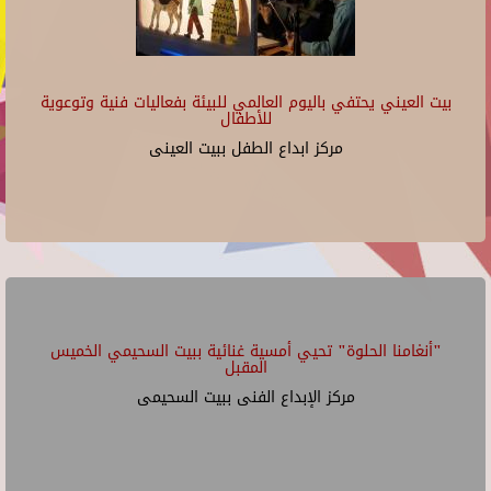
بيت العيني يحتفي باليوم العالمي للبيئة بفعاليات فنية وتوعوية
للأطفال
مركز ابداع الطفل ببيت العينى
"أنغامنا الحلوة" تحيي أمسية غنائية ببيت السحيمي الخميس
المقبل
مركز الإبداع الفنى ببيت السحيمى