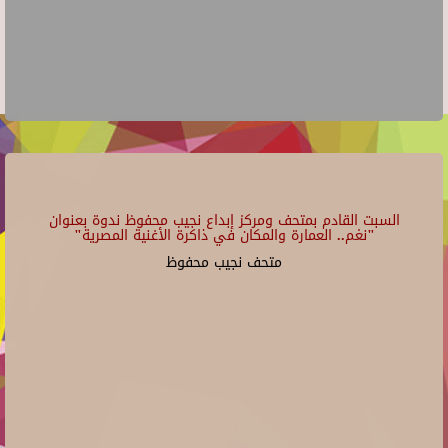
السبت القادم بمتحف ومركز إبداع نجيب محفوظ ندوة بعنوان
"نغم.. العمارة والمكان في ذاكرة الأغنية المصرية"
متحف نجيب محفوظ