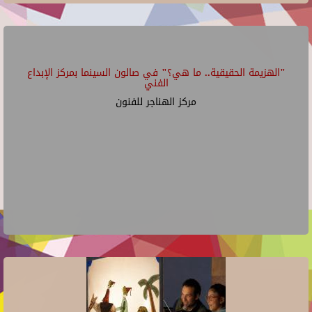
"الهزيمة الحقيقية.. ما هي؟" في صالون السينما بمركز الإبداع
الفني
مركز الهناجر للفنون