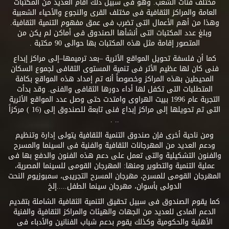
مختلف فئات الشعب. وهو فى سبيل ذلك أقام العديد من المكتبات
العامة والمراكز الثقافية فى مختلف القرى والنجوع والأحياء الشعبية
وهذا من أهم الأعمال التى تضرب فى عمق مفهوم التنمية الثقافية.
وبلغ عدد المكتبات التى أنشأها الصندوق فى أماكن لم يكن من
المتصور إقامة مثل هذه المكتبات بها حوالى 90 مكتبة .
كما أن فلسفة تحويل المواقع الأثرية –بعد ترميمها–إلى مراكز إبداع
فنى كان لها عظيم الأثر فى تنمية المستوى الثقافى لجموع السكان
المحيطين بهذه المراكز وخصوصاً أنه تم إمداد هذه المواقع بكافة
المتطلبات التى تكفل لها أداء دورها الثقافى والفنى. وقد بدأت
التجربة عام 1996 ببيت الهراوى وامتدت حتى وصل عدد المواقع الأثرية
التى تم تحويلها إلى مراكز إبداع فنى تابعة للصندوق إلى (16 ) مركزاً
.. .
ومن ناحية أخرى فإن صندوق التنمية الثقافية يتولى إدارة وتنظيم
ودعم العديد من المهرجانات الثقافية والفنية فى السينما والمسرح
والفنون التشكيلية والتى تعمل على دعم هذه الفنون والدفع بها فى
عملية التنمية والتطوير ومنها: المهرجان القومى للسينما المصرية،
المهرجان القومى للمسرح، مهرجان المسرح التجريبى، سمبوزيوم النحت
الدولى بأسوان، مهرجان سينما الطفل.....إلخ
كما يقوم الصندوق فى سبيل تحقيق التنمية الثقافية الشاملة بتقديم
الدعم المادى للعديد من الجهات والهيئات والمراكز الثقافية والفنية
الأهلية والحكومية وكذلك يقوم بدعم شباب الفنانين والأدباء فى