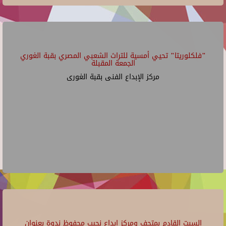
"فلكلوريتا" تحيي أمسية للتراث الشعبي المصري بقبة الغوري
الجمعة المقبلة
مركز الإبداع الفنى بقبة الغورى
السبت القادم بمتحف ومركز إبداع نجيب محفوظ ندوة بعنوان