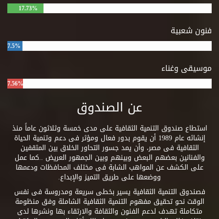
17.73%
فنون شعبية
7.5%
موسيقى وغناء
7.56%
عن الصندوق
استطاع صندوق التنمية الثقافية على مدى خمسة وثلاثون عاماً منذ
إنشائه عام 1989 أن يقوم بدور فعال ومؤثر فى دعم وتنمية الحياة
الثقافية فى مصر، وأن يمد جسور التحاور الخلاق بين المثقفين
والفنانين بعضهم البعض وبينهم وبين الجمهور العريض ..كما عمل
على الكشف عن المواهب الشابة فى مختلف المحافظات ودعمها
ووضعها على طريق التميز والإبداع.
فصندوق التنمية الثقافية يسير بخطى سريعة ومدروسة فى نفس
الوقت نحو تحقيق مفهوم التنمية الثقافية الشاملة وفق منظومة
متكاملة تهدف لدعم الفنون والثقافة والارتقاء بها ونشرها لدى