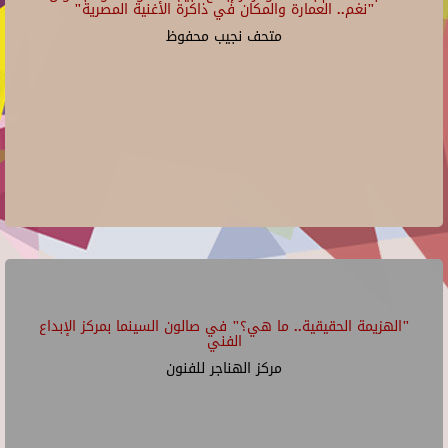
"نغم.. العمارة والمكان في ذاكرة الأغنية المصرية"
متحف نجيب محفوظ
"الهزيمة الحقيقية.. ما هي؟" في صالون السينما بمركز الإبداع
الفني
مركز الهناجر للفنون