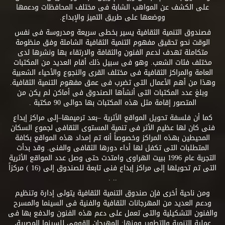
على الكشف عن المواهب الشابة فى مختلف المحافظات ودعمها
ووضعها على طريق التميز والإبداع.
فصندوق التنمية الثقافية يسير بخطى سريعة ومدروسة فى نفس
الوقت نحو تحقيق مفهوم التنمية الثقافية الشاملة وفق منظومة
متكاملة تهدف لدعم الفنون والثقافة والارتقاء بها ونشرها لدى
مختلف فئات الشعب. وهو فى سبيل ذلك أقام العديد من المكتبات
العامة والمراكز الثقافية فى مختلف القرى والنجوع والأحياء الشعبية
وهذا من أهم الأعمال التى تضرب فى عمق مفهوم التنمية الثقافية.
وبلغ عدد المكتبات التى أنشأها الصندوق فى أماكن لم يكن من
المتصور إقامة مثل هذه المكتبات بها حوالى 90 مكتبة .
كما أن فلسفة تحويل المواقع الأثرية –بعد ترميمها–إلى مراكز إبداع
فنى كان لها عظيم الأثر فى تنمية المستوى الثقافى لجموع السكان
المحيطين بهذه المراكز وخصوصاً أنه تم إمداد هذه المواقع بكافة
المتطلبات التى تكفل لها أداء دورها الثقافى والفنى. وقد بدأت
التجربة عام 1996 ببيت الهراوى وامتدت حتى وصل عدد المواقع الأثرية
التى تم تحويلها إلى مراكز إبداع فنى تابعة للصندوق إلى (16 ) مركزاً
.. .
ومن ناحية أخرى فإن صندوق التنمية الثقافية يتولى إدارة وتنظيم
ودعم العديد من المهرجانات الثقافية والفنية فى السينما والمسرح
والفنون التشكيلية والتى تعمل على دعم هذه الفنون والدفع بها فى
عملية التنمية والتطوير ومنها: المهرجان القومى للسينما المصرية،