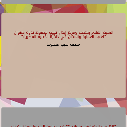
السبت القادم بمتحف ومركز إبداع نجيب محفوظ ندوة بعنوان
"نغم.. العمارة والمكان في ذاكرة الأغنية المصرية"
متحف نجيب محفوظ
"الهزيمة الحقيقية.. ما هي؟" في صالون السينما بمركز الإبداع