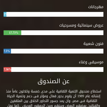
مهرجانات
2%
عروض سينمائية ومسرحيات
17.73%
فنون شعبية
7.5%
موسيقى وغناء
7.56%
عن الصندوق
استطاع صندوق التنمية الثقافية على مدى خمسة وثلاثون عاماً منذ
إنشائه عام 1989 أن يقوم بدور فعال ومؤثر فى دعم وتنمية الحياة
الثقافية فى مصر، وأن يمد جسور التحاور الخلاق بين المثقفين
والفنانين بعضهم البعض وبينهم وبين الجمهور العريض ..كما عمل