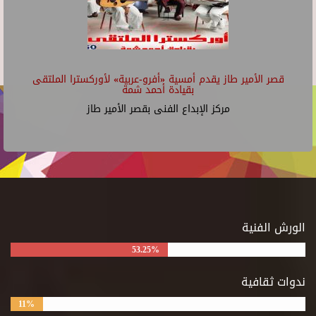
قصر الأمير طاز يقدم أمسية «أفرو-عربية» لأوركسترا الملتقى
بقيادة أحمد شمة
مركز الإبداع الفنى بقصر الأمير طاز
الورش الفنية
53.25%
ندوات ثقافية
11%