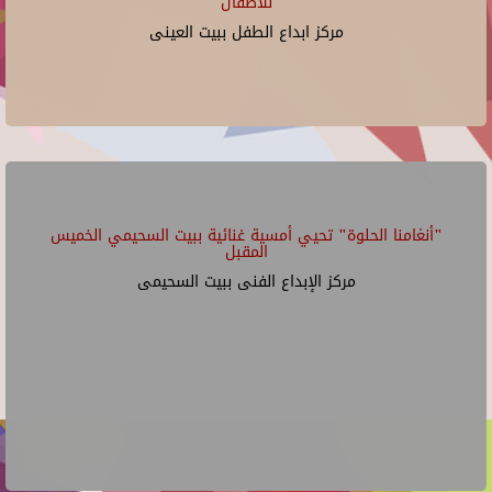
للأطفال
مركز ابداع الطفل ببيت العينى
"أنغامنا الحلوة" تحيي أمسية غنائية ببيت السحيمي الخميس
المقبل
مركز الإبداع الفنى ببيت السحيمى