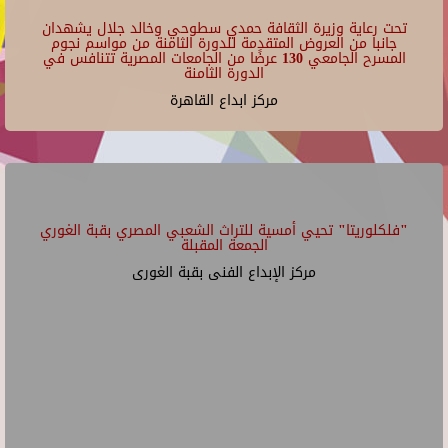
تحت رعاية وزيرة الثقافة حمدي سطوحي وخالد جلال يشهدان
جانبا من العروض المتقدمة للدورة الثامنة من مواسم نجوم
المسرح الجامعي 130 عرضًا من الجامعات المصرية تتنافس في
الدورة الثامنة
مركز ابداع القاهرة
"فلكلوريتا" تحيي أمسية للتراث الشعبي المصري بقبة الغوري
الجمعة المقبلة
مركز الإبداع الفنى بقبة الغورى