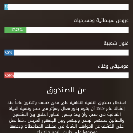
2%
عروض سينمائية ومسرحيات
17.73%
فنون شعبية
7.5%
موسيقى وغناء
7.56%
عن الصندوق
استطاع صندوق التنمية الثقافية على مدى خمسة وثلاثون عاماً منذ
إنشائه عام 1989 أن يقوم بدور فعال ومؤثر فى دعم وتنمية الحياة
الثقافية فى مصر، وأن يمد جسور التحاور الخلاق بين المثقفين
والفنانين بعضهم البعض وبينهم وبين الجمهور العريض ..كما عمل
على الكشف عن المواهب الشابة فى مختلف المحافظات ودعمها
ووضعها على طريق التميز والإبداع.