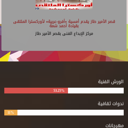
قصر الأمير طاز يقدم أمسية «أفرو-عربية» لأوركسترا الملتقى
بقيادة أحمد شمة
مركز الإبداع الفنى بقصر الأمير طاز
الورش الفنية
53.25%
ندوات ثقافية
11%
مهرجانات