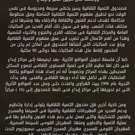
فصندوق التنمية الثقافية يسير بخطى سريعة ومدروسة فى نفس
الوقت نحو تحقيق مفهوم التنمية الثقافية الشاملة وفق منظومة
متكاملة تهدف لدعم الفنون والثقافة والارتقاء بها ونشرها لدى
مختلف فئات الشعب. وهو فى سبيل ذلك أقام العديد من المكتبات
العامة والمراكز الثقافية فى مختلف القرى والنجوع والأحياء الشعبية
وهذا من أهم الأعمال التى تضرب فى عمق مفهوم التنمية الثقافية.
وبلغ عدد المكتبات التى أنشأها الصندوق فى أماكن لم يكن من
المتصور إقامة مثل هذه المكتبات بها حوالى 90 مكتبة .
كما أن فلسفة تحويل المواقع الأثرية –بعد ترميمها–إلى مراكز إبداع
فنى كان لها عظيم الأثر فى تنمية المستوى الثقافى لجموع السكان
المحيطين بهذه المراكز وخصوصاً أنه تم إمداد هذه المواقع بكافة
المتطلبات التى تكفل لها أداء دورها الثقافى والفنى. وقد بدأت
التجربة عام 1996 ببيت الهراوى وامتدت حتى وصل عدد المواقع الأثرية
التى تم تحويلها إلى مراكز إبداع فنى تابعة للصندوق إلى (16 ) مركزاً
.. .
ومن ناحية أخرى فإن صندوق التنمية الثقافية يتولى إدارة وتنظيم
ودعم العديد من المهرجانات الثقافية والفنية فى السينما والمسرح
والفنون التشكيلية والتى تعمل على دعم هذه الفنون والدفع بها فى
عملية التنمية والتطوير ومنها: المهرجان القومى للسينما المصرية،
المهرجان القومى للمسرح، مهرجان المسرح التجريبى، سمبوزيوم النحت
الدولى بأسوان، مهرجان سينما الطفل.....إلخ