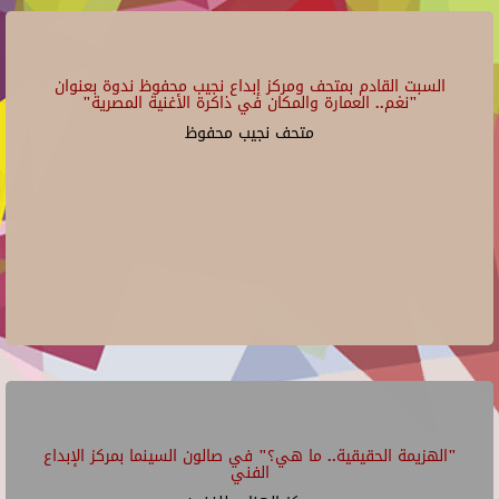
السبت القادم بمتحف ومركز إبداع نجيب محفوظ ندوة بعنوان
"نغم.. العمارة والمكان في ذاكرة الأغنية المصرية"
متحف نجيب محفوظ
"الهزيمة الحقيقية.. ما هي؟" في صالون السينما بمركز الإبداع
الفني