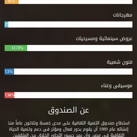
11%
مهرجانات
2%
عروض سينمائية ومسرحيات
17.73%
فنون شعبية
7.5%
موسيقى وغناء
7.56%
عن الصندوق
استطاع صندوق التنمية الثقافية على مدى خمسة وثلاثون عاماً منذ
إنشائه عام 1989 أن يقوم بدور فعال ومؤثر فى دعم وتنمية الحياة
الثقافية فى مصر، وأن يمد جسور التحاور الخلاق بين المثقفين