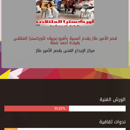
قصر الأمير طاز يقدم أمسية «أفرو-عربية» لأوركسترا الملتقى
بقيادة أحمد شمة
مركز الإبداع الفنى بقصر الأمير طاز
الورش الفنية
53.25%
ندوات ثقافية