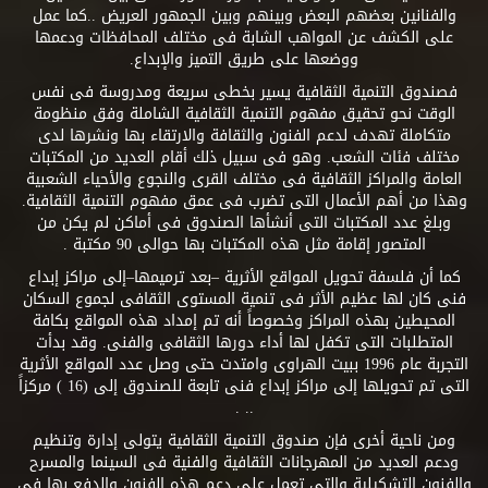
والفنانين بعضهم البعض وبينهم وبين الجمهور العريض ..كما عمل
على الكشف عن المواهب الشابة فى مختلف المحافظات ودعمها
ووضعها على طريق التميز والإبداع.
فصندوق التنمية الثقافية يسير بخطى سريعة ومدروسة فى نفس
الوقت نحو تحقيق مفهوم التنمية الثقافية الشاملة وفق منظومة
متكاملة تهدف لدعم الفنون والثقافة والارتقاء بها ونشرها لدى
مختلف فئات الشعب. وهو فى سبيل ذلك أقام العديد من المكتبات
العامة والمراكز الثقافية فى مختلف القرى والنجوع والأحياء الشعبية
وهذا من أهم الأعمال التى تضرب فى عمق مفهوم التنمية الثقافية.
وبلغ عدد المكتبات التى أنشأها الصندوق فى أماكن لم يكن من
المتصور إقامة مثل هذه المكتبات بها حوالى 90 مكتبة .
كما أن فلسفة تحويل المواقع الأثرية –بعد ترميمها–إلى مراكز إبداع
فنى كان لها عظيم الأثر فى تنمية المستوى الثقافى لجموع السكان
المحيطين بهذه المراكز وخصوصاً أنه تم إمداد هذه المواقع بكافة
المتطلبات التى تكفل لها أداء دورها الثقافى والفنى. وقد بدأت
التجربة عام 1996 ببيت الهراوى وامتدت حتى وصل عدد المواقع الأثرية
التى تم تحويلها إلى مراكز إبداع فنى تابعة للصندوق إلى (16 ) مركزاً
.. .
ومن ناحية أخرى فإن صندوق التنمية الثقافية يتولى إدارة وتنظيم
ودعم العديد من المهرجانات الثقافية والفنية فى السينما والمسرح
والفنون التشكيلية والتى تعمل على دعم هذه الفنون والدفع بها فى