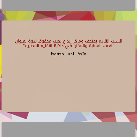
السبت القادم بمتحف ومركز إبداع نجيب محفوظ ندوة بعنوان
"نغم.. العمارة والمكان في ذاكرة الأغنية المصرية"
متحف نجيب محفوظ