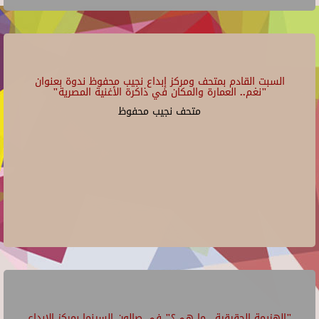
السبت القادم بمتحف ومركز إبداع نجيب محفوظ ندوة بعنوان
"نغم.. العمارة والمكان في ذاكرة الأغنية المصرية"
متحف نجيب محفوظ
"الهزيمة الحقيقية.. ما هي؟" في صالون السينما بمركز الإبداع