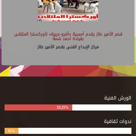
قصر الأمير طاز يقدم أمسية «أفرو-عربية» لأوركسترا الملتقى
بقيادة أحمد شمة
مركز الإبداع الفنى بقصر الأمير طاز
الورش الفنية
53.25%
ندوات ثقافية
11%