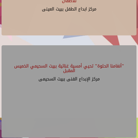
للأطفال
مركز ابداع الطفل ببيت العينى
"أنغامنا الحلوة" تحيي أمسية غنائية ببيت السحيمي الخميس
المقبل
مركز الإبداع الفنى ببيت السحيمى