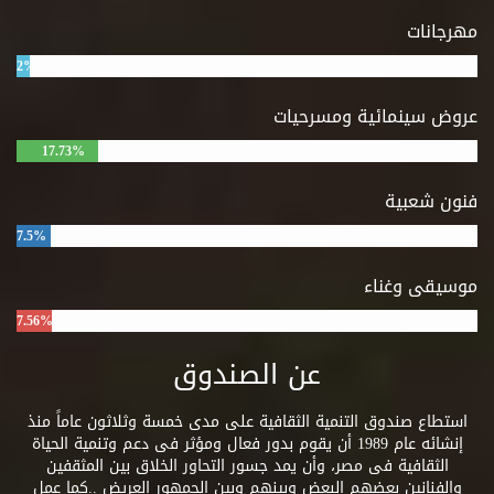
مهرجانات
2%
عروض سينمائية ومسرحيات
17.73%
فنون شعبية
7.5%
موسيقى وغناء
7.56%
عن الصندوق
استطاع صندوق التنمية الثقافية على مدى خمسة وثلاثون عاماً منذ
إنشائه عام 1989 أن يقوم بدور فعال ومؤثر فى دعم وتنمية الحياة
الثقافية فى مصر، وأن يمد جسور التحاور الخلاق بين المثقفين
والفنانين بعضهم البعض وبينهم وبين الجمهور العريض ..كما عمل