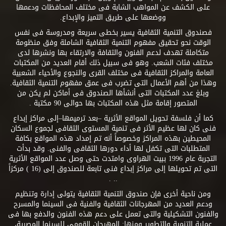
على الكشف عن المواهب الشابة فى مختلف المحافظات ودعمها
ووضعها على طريق التميز والإبداع.
فصندوق التنمية الثقافية يسير بخطى سريعة ومدروسة فى نفس
الوقت نحو تحقيق مفهوم التنمية الثقافية الشاملة وفق منظومة
متكاملة تهدف لدعم الفنون والثقافة والارتقاء بها ونشرها لدى
مختلف فئات الشعب. وهو فى سبيل ذلك أقام العديد من المكتبات
العامة والمراكز الثقافية فى مختلف القرى والنجوع والأحياء الشعبية
وهذا من أهم الأعمال التى تضرب فى عمق مفهوم التنمية الثقافية.
وبلغ عدد المكتبات التى أنشأها الصندوق فى أماكن لم يكن من
المتصور إقامة مثل هذه المكتبات بها حوالى 90 مكتبة .
كما أن فلسفة تحويل المواقع الأثرية –بعد ترميمها–إلى مراكز إبداع
فنى كان لها عظيم الأثر فى تنمية المستوى الثقافى لجموع السكان
المحيطين بهذه المراكز وخصوصاً أنه تم إمداد هذه المواقع بكافة
المتطلبات التى تكفل لها أداء دورها الثقافى والفنى. وقد بدأت
التجربة عام 1996 ببيت الهراوى وامتدت حتى وصل عدد المواقع الأثرية
التى تم تحويلها إلى مراكز إبداع فنى تابعة للصندوق إلى (16 ) مركزاً
.. .
ومن ناحية أخرى فإن صندوق التنمية الثقافية يتولى إدارة وتنظيم
ودعم العديد من المهرجانات الثقافية والفنية فى السينما والمسرح
والفنون التشكيلية والتى تعمل على دعم هذه الفنون والدفع بها فى
عملية التنمية والتطوير ومنها: المهرجان القومى للسينما المصرية،