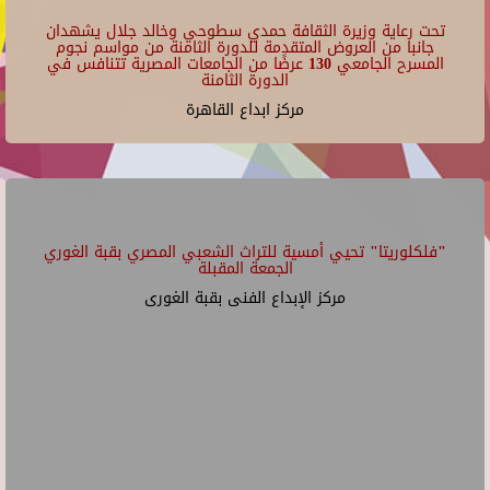
تحت رعاية وزيرة الثقافة حمدي سطوحي وخالد جلال يشهدان
جانبا من العروض المتقدمة للدورة الثامنة من مواسم نجوم
المسرح الجامعي 130 عرضًا من الجامعات المصرية تتنافس في
الدورة الثامنة
مركز ابداع القاهرة
"فلكلوريتا" تحيي أمسية للتراث الشعبي المصري بقبة الغوري
الجمعة المقبلة
مركز الإبداع الفنى بقبة الغورى