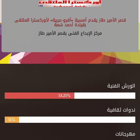
قصر الأمير طاز يقدم أمسية «أفرو-عربية» لأوركسترا الملتقى
بقيادة أحمد شمة
مركز الإبداع الفنى بقصر الأمير طاز
الورش الفنية
53.25%
ندوات ثقافية
11%
مهرجانات