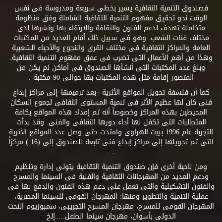
فصندوق التنمية الثقافية يسير بخطى سريعة ومدروسة فى نفس
الوقت نحو تحقيق مفهوم التنمية الثقافية الشاملة وفق منظومة
متكاملة تهدف لدعم الفنون والثقافة والارتقاء بها ونشرها لدى
مختلف فئات الشعب. وهو فى سبيل ذلك أقام العديد من المكتبات
العامة والمراكز الثقافية فى مختلف القرى والنجوع والأحياء الشعبية
وهذا من أهم الأعمال التى تضرب فى عمق مفهوم التنمية الثقافية.
وبلغ عدد المكتبات التى أنشأها الصندوق فى أماكن لم يكن من
المتصور إقامة مثل هذه المكتبات بها حوالى 90 مكتبة .
كما أن فلسفة تحويل المواقع الأثرية –بعد ترميمها–إلى مراكز إبداع
فنى كان لها عظيم الأثر فى تنمية المستوى الثقافى لجموع السكان
المحيطين بهذه المراكز وخصوصاً أنه تم إمداد هذه المواقع بكافة
المتطلبات التى تكفل لها أداء دورها الثقافى والفنى. وقد بدأت
التجربة عام 1996 ببيت الهراوى وامتدت حتى وصل عدد المواقع الأثرية
التى تم تحويلها إلى مراكز إبداع فنى تابعة للصندوق إلى (16 ) مركزاً
.. .
ومن ناحية أخرى فإن صندوق التنمية الثقافية يتولى إدارة وتنظيم
ودعم العديد من المهرجانات الثقافية والفنية فى السينما والمسرح
والفنون التشكيلية والتى تعمل على دعم هذه الفنون والدفع بها فى
عملية التنمية والتطوير ومنها: المهرجان القومى للسينما المصرية،
المهرجان القومى للمسرح، مهرجان المسرح التجريبى، سمبوزيوم النحت
الدولى بأسوان، مهرجان سينما الطفل.....إلخ