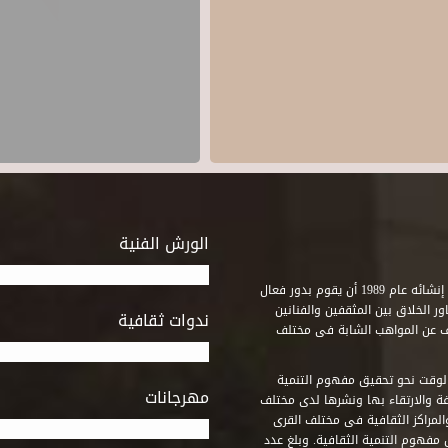
الورش الفنية
استطاع صندوق التنمية الثقافية على مدى خمسة وثلاثون عاماً منذ إنشائه عام 1989 أن يقوم بدور فعال
ر الخلاق بين المثقفين والفنانين
ندوات ثقافية
ف عن المواهب الشابة فى مختلف
وقت نحو تحقيق مفهوم التنمية
مهرجانات
ة والارتقاء بها ونشرها لدى مختلف
لمراكز الثقافية فى مختلف القرى
مفهوم التنمية الثقافية. وبلغ عدد