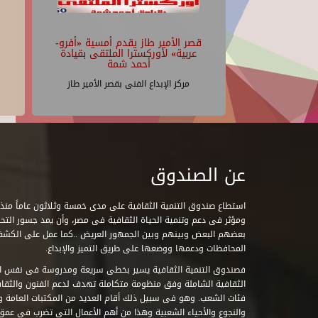
قصر الأمير طاز يقدم أمسية «أفرو-
عربية» لأوركسترا الملتقى بقيادة
أحمد شمة
مركز الإبداع الفنى بقصر الأمير طاز
عن الصندوق
ومؤثر فى دعم وتنمية الحياة الثقافية فى مصر، وأن يمد جسور التحاو
بعضهم البعض وبينهم وبين الجمهور العريض ..كما عمل على الكش
المحافظات ودعمها ووضعها على طريق التميز والإبداع.
فصندوق التنمية الثقافية يسير بخطى سريعة ومدروسة فى نفس ال
الثقافية الشاملة وفق منظومة متكاملة تهدف لدعم الفنون والثقاف
فئات الشعب. وهو فى سبيل ذلك أقام العديد من المكتبات العامة وا
والنجوع والأحياء الشعبية وهذا من أهم الأعمال التى تضرب فى عمق 