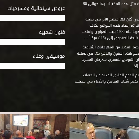
المكتبات التى أنشأها الصندوق فى أماكن لم يكن من المتصور إقامة مثل هذه المكتبات بها حوالى 90
عروض سينمائية ومسرحيات
فنى كان لها عظيم الأثر فى تنمية
ه تم إمداد هذه المواقع بكافة
فنون شعبية
المتطلبات التى تكفل لها أداء دورها الثقافى والفنى. وقد بدأت التجربة عام 1996 ببيت الهراوى وامتدت
وق إلى (16 ) مركزاً .. .
عم العديد من المهرجانات الثقافية
دعم هذه الفنون والدفع بها فى عملية
موسيقى وغناء
جان القومى للمسرح، مهرجان المسرح
إلخ
م الدعم المادى للعديد من الجهات
 بدعم شباب الفنانين والأدباء فى مختلف