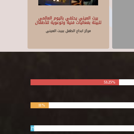
بيت العيني يحتفي باليوم العالمي
للبيئة بفعاليات فنية وتوعوية للأطفال
مركز ابداع الطفل ببيت العينى
53.25%
11%
2%