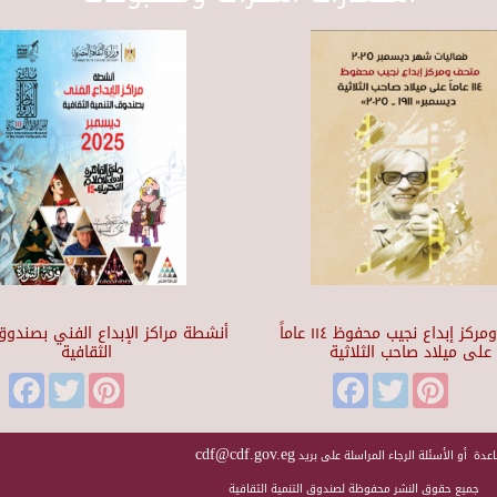
متحف ومركز إبداع نجيب محفوظ ١١٤ عاماً
أنشطة مراكز الإبداع الفني بصندوق 
على ميلاد صاحب الثلاثية
الثقافية
Facebook
Twitter
Pinterest
Facebook
Twitter
Pinteres
cdf@cdf.gov.eg
عدة أو الأسئلة الرجاء المراسلة على بريد
جميع حقوق النشر محفوظة لصندوق التنمية الثقافية