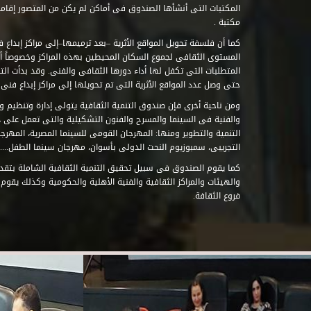
مكتبة .
كما أن فلسفة تحويل المواقع الأثرية –بعد ترميمها–إلى مراكز إبداع 
المستوى الثقافى لجموع السكان المحيطين بهذه المراكز وخصوصاً أن
حتى وصل عدد المواقع الأثرية التى تم تحويلها إلى مراكز إبداع فنى تابعة للصند
ومن ناحية أخرى فإن صندوق التنمية الثقافية يتولى إدارة وتنظيم ود
والفنية فى السينما والمسرح والفنون التشكيلية والتى تعمل على 
التنمية والتطوير ومنها: المهرجان القومى للسينما المصرية، المهر
التجريبى، سمبوزيوم النحت الدولى بأسوان، مهرجان سينما الطفل.....
كما يقوم الصندوق فى سبيل تحقيق التنمية الثقافية الشاملة بتقدي
والهيئات والمراكز الثقافية والفنية الأهلية والحكومية وكذلك يقوم
فروع الثقافة.