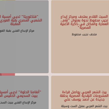
السبت القادم بمتحف ومركز إبداع
"فلكلوريتا" تحيي أمسية لل
نجيب محفوظ ندوة بعنوان "نغم..
الشعبي المصري بقبة الغوري 
العمارة والمكان في ذاكرة الأغنية
المقبلة
المصرية"
مركز الإبداع الفنى بقبة الغو
متحف نجيب محفوظ
بيت الشعر العربي يواصل قراءة
"أنغامنا الحلوة" تحيي أمسية 
المشروعات النقدية المصرية بحلقة
ببيت السحيمي الخميس الم
جديدة عن أحمد يوسف علي
مركز الإبداع الفنى ببيت السح
بيت الشعر العربي بمنزل الست وسيلة