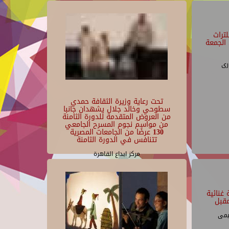
تراث
الجمعة
رى
تحت رعاية وزيرة الثقافة حمدي
سطوحي وخالد جلال يشهدان جانبا
من العروض المتقدمة للدورة الثامنة
من مواسم نجوم المسرح الجامعي
130 عرضًا من الجامعات المصرية
تتنافس في الدورة الثامنة
مركز ابداع القاهرة
غنائية
قبل
يمى