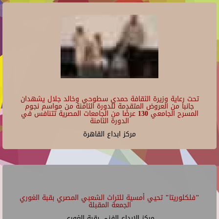
تحت رعاية وزيرة الثقافة حمدي سطوحي وخالد جلال يشهدان
جانبا من العروض المتقدمة للدورة الثامنة من مواسم نجوم
المسرح الجامعي 130 عرضًا من الجامعات المصرية تتنافس في
الدورة الثامنة
مركز ابداع القاهرة
"فلكلوريتا" تحيي أمسية للتراث الشعبي المصري بقبة الغوري
الجمعة المقبلة
مركز الإبداع الفنى بقبة الغورى