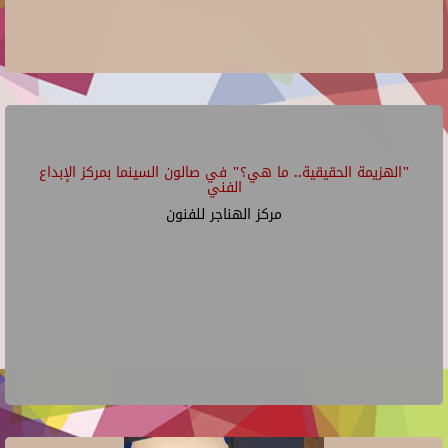
"الهزيمة الحقيقية.. ما هي؟" في صالون السينما بمركز الإبداع
الفني
مركز الهناجر للفنون