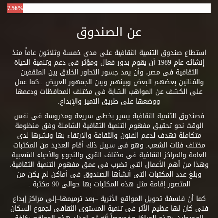
7.56%
عن الصندوق
استطاع صندوق التنمية الثقافية على مدى خمسة وثلاثون عاماً منذ
إنشائه عام 1989 أن يقوم بدور فعال ومؤثر فى دعم وتنمية الحياة
الثقافية فى مصر، وأن يمد جسور التحاور الخلاق بين المثقفين
والفنانين بعضهم البعض وبينهم وبين الجمهور العريض ..كما عمل
على الكشف عن المواهب الشابة فى مختلف المحافظات ودعمها
ووضعها على طريق التميز والإبداع.
فصندوق التنمية الثقافية يسير بخطى سريعة ومدروسة فى نفس
الوقت نحو تحقيق مفهوم التنمية الثقافية الشاملة وفق منظومة
متكاملة تهدف لدعم الفنون والثقافة والارتقاء بها ونشرها لدى
مختلف فئات الشعب. وهو فى سبيل ذلك أقام العديد من المكتبات
العامة والمراكز الثقافية فى مختلف القرى والنجوع والأحياء الشعبية
وهذا من أهم الأعمال التى تضرب فى عمق مفهوم التنمية الثقافية.
وبلغ عدد المكتبات التى أنشأها الصندوق فى أماكن لم يكن من
المتصور إقامة مثل هذه المكتبات بها حوالى 90 مكتبة .
كما أن فلسفة تحويل المواقع الأثرية –بعد ترميمها–إلى مراكز إبداع
فنى كان لها عظيم الأثر فى تنمية المستوى الثقافى لجموع السكان