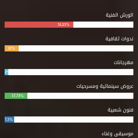
الورش الفنية
53.25%
ندوات ثقافية
11%
مهرجانات
2%
عروض سينمائية ومسرحيات
17.73%
فنون شعبية
7.5%
موسيقى وغناء