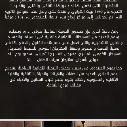
المحيطين بهذه المراكز وخصوصاً أنه تم إمداد هذه المواقع بكافة
المتطلبات التى تكفل لها أداء دورها الثقافى والفنى. وقد بدأت
التجربة عام 1996 ببيت الهراوى وامتدت حتى وصل عدد المواقع الأثرية
التى تم تحويلها إلى مراكز إبداع فنى تابعة للصندوق إلى (16 ) مركزاً
.. .
ومن ناحية أخرى فإن صندوق التنمية الثقافية يتولى إدارة وتنظيم
ودعم العديد من المهرجانات الثقافية والفنية فى السينما والمسرح
والفنون التشكيلية والتى تعمل على دعم هذه الفنون والدفع بها فى
عملية التنمية والتطوير ومنها: المهرجان القومى للسينما المصرية،
المهرجان القومى للمسرح، مهرجان المسرح التجريبى، سمبوزيوم النحت
الدولى بأسوان، مهرجان سينما الطفل.....إلخ
كما يقوم الصندوق فى سبيل تحقيق التنمية الثقافية الشاملة بتقديم
الدعم المادى للعديد من الجهات والهيئات والمراكز الثقافية والفنية
الأهلية والحكومية وكذلك يقوم بدعم شباب الفنانين والأدباء فى
مختلف فروع الثقافة.