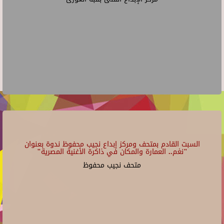
السبت القادم بمتحف ومركز إبداع نجيب محفوظ ندوة بعنوان
"نغم.. العمارة والمكان في ذاكرة الأغنية المصرية"
متحف نجيب محفوظ