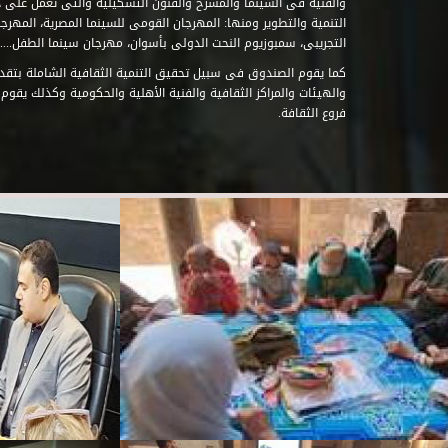
والفنية فى السينما والمسرح والفنون التشكيلية والتى تعمل على 
التنمية والتطوير ومنها: المهرجان القومى للسينما المصرية، المهر
التجريبى، سمبوزيوم النحت الدولى بأسوان، مهرجان سينما الطفل.....
كما يقوم الصندوق فى سبيل تحقيق التنمية الثقافية الشاملة بتقدي
والهيئات والمراكز الثقافية والفنية الأهلية والحكومية وكذلك يقوم
فروع الثقافة.