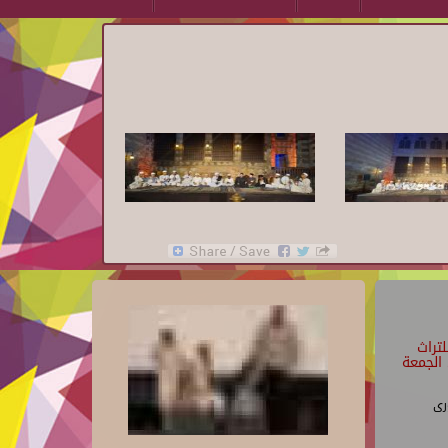
تراث
الجمعة
رى