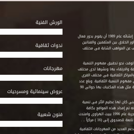
الورش الفنية
استطاع صندوق التنمية الثقافية على مدى خمسة وثلاثون عاماً منذ إنشائه عام 1989 أن يقوم بدور فعال
ر الخلاق بين المثقفين والفنانين
ندوات ثقافية
ف عن المواهب الشابة فى مختلف
وقت نحو تحقيق مفهوم التنمية
مهرجانات
ة والارتقاء بها ونشرها لدى مختلف
لمراكز الثقافية فى مختلف القرى
مفهوم التنمية الثقافية. وبلغ عدد
المكتبات التى أنشأها الصندوق فى أماكن لم يكن من المتصور إقامة مثل هذه المكتبات بها حوالى 90
عروض سينمائية ومسرحيات
فنى كان لها عظيم الأثر فى تنمية
ه تم إمداد هذه المواقع بكافة
فنون شعبية
المتطلبات التى تكفل لها أداء دورها الثقافى والفنى. وقد بدأت التجربة عام 1996 ببيت الهراوى وامتدت
وق إلى (16 ) مركزاً .. .
عم العديد من المهرجانات الثقافية