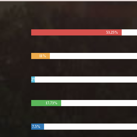
53.25%
11%
2%
17.73%
7.5%