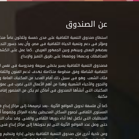
عن الصندوق
ومؤثر فى دعم وتنمية الحياة الثقافية فى مصر، وأن يمد جسور التحاو
بعضهم البعض وبينهم وبين الجمهور العريض ..كما عمل على الكش
المحافظات ودعمها ووضعها على طريق التميز والإبداع.
فصندوق التنمية الثقافية يسير بخطى سريعة ومدروسة فى نفس ال
الثقافية الشاملة وفق منظومة متكاملة تهدف لدعم الفنون والثقاف
فئات الشعب. وهو فى سبيل ذلك أقام العديد من المكتبات العامة وا
والنجوع والأحياء الشعبية وهذا من أهم الأعمال التى تضرب فى عمق 
مكتبة .
كما أن فلسفة تحويل المواقع الأثرية –بعد ترميمها–إلى مراكز إبداع 
المستوى الثقافى لجموع السكان المحيطين بهذه المراكز وخصوصاً أن
حتى وصل عدد المواقع الأثرية التى تم تحويلها إلى مراكز إبداع فنى تابعة للصند
ومن ناحية أخرى فإن صندوق التنمية الثقافية يتولى إدارة وتنظيم ود