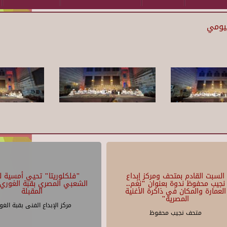
بيومي
السبت القادم بمتحف ومركز إبداع
"فلكلوريتا" تحيي أمسية لل
نجيب محفوظ ندوة بعنوان "نغم..
الشعبي المصري بقبة الغوري 
العمارة والمكان في ذاكرة الأغنية
المقبلة
المصرية"
مركز الإبداع الفنى بقبة الغو
متحف نجيب محفوظ