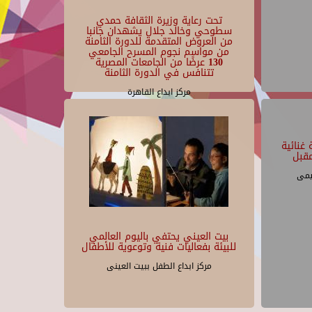
تحت رعاية وزيرة الثقافة حمدي
سطوحي وخالد جلال يشهدان جانبا
من العروض المتقدمة للدورة الثامنة
من مواسم نجوم المسرح الجامعي
130 عرضًا من الجامعات المصرية
تتنافس في الدورة الثامنة
مركز ابداع القاهرة
غنائية
قبل
يمى
بيت العيني يحتفي باليوم العالمي
للبيئة بفعاليات فنية وتوعوية للأطفال
مركز ابداع الطفل ببيت العينى