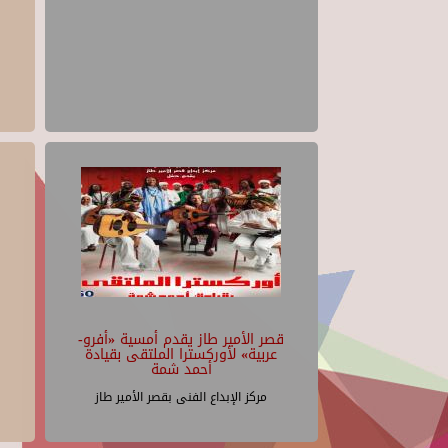
قصر الأمير طاز يقدم أمسية «أفرو-
عربية» لأوركسترا الملتقى بقيادة
أحمد شمة
مركز الإبداع الفنى بقصر الأمير طاز