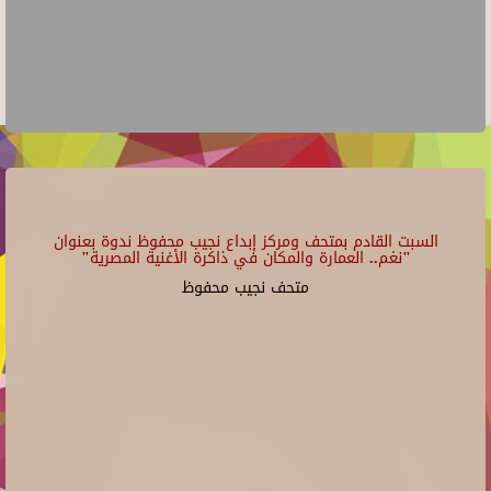
السبت القادم بمتحف ومركز إبداع نجيب محفوظ ندوة بعنوان
"نغم.. العمارة والمكان في ذاكرة الأغنية المصرية"
متحف نجيب محفوظ