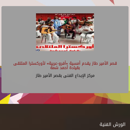
قصر الأمير طاز يقدم أمسية «أفرو-عربية» لأوركسترا الملتقى
بقيادة أحمد شمة
مركز الإبداع الفنى بقصر الأمير طاز
الورش الفنية