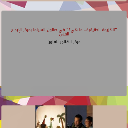
"الهزيمة الحقيقية.. ما هي؟" في صالون السينما بمركز الإبداع
الفني
مركز الهناجر للفنون