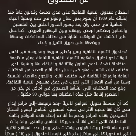
استطاع صندوق التنمية الثقافية على مدى خمسة وثلاثون عاماً منذ
إنشائه عام 1989 أن يقوم بدور فعال ومؤثر فى دعم وتنمية الحياة
الثقافية فى مصر، وأن يمد جسور التحاور الخلاق بين المثقفين
والفنانين بعضهم البعض وبينهم وبين الجمهور العريض ..كما عمل
على الكشف عن المواهب الشابة فى مختلف المحافظات ودعمها
ووضعها على طريق التميز والإبداع.
فصندوق التنمية الثقافية يسير بخطى سريعة ومدروسة فى نفس
الوقت نحو تحقيق مفهوم التنمية الثقافية الشاملة وفق منظومة
متكاملة تهدف لدعم الفنون والثقافة والارتقاء بها ونشرها لدى
مختلف فئات الشعب. وهو فى سبيل ذلك أقام العديد من المكتبات
العامة والمراكز الثقافية فى مختلف القرى والنجوع والأحياء الشعبية
وهذا من أهم الأعمال التى تضرب فى عمق مفهوم التنمية الثقافية.
وبلغ عدد المكتبات التى أنشأها الصندوق فى أماكن لم يكن من
المتصور إقامة مثل هذه المكتبات بها حوالى 90 مكتبة .
كما أن فلسفة تحويل المواقع الأثرية –بعد ترميمها–إلى مراكز إبداع
فنى كان لها عظيم الأثر فى تنمية المستوى الثقافى لجموع السكان
المحيطين بهذه المراكز وخصوصاً أنه تم إمداد هذه المواقع بكافة
المتطلبات التى تكفل لها أداء دورها الثقافى والفنى. وقد بدأت
التجربة عام 1996 ببيت الهراوى وامتدت حتى وصل عدد المواقع الأثرية
التى تم تحويلها إلى مراكز إبداع فنى تابعة للصندوق إلى (16 ) مركزاً