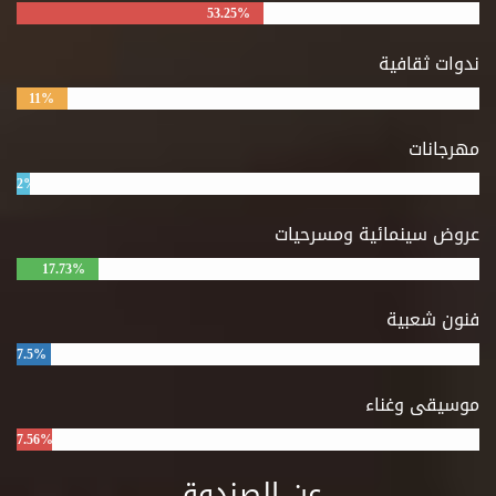
53.25%
ندوات ثقافية
11%
مهرجانات
2%
عروض سينمائية ومسرحيات
17.73%
فنون شعبية
7.5%
موسيقى وغناء
7.56%
عن الصندوق