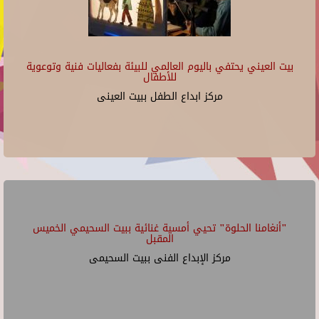
بيت العيني يحتفي باليوم العالمي للبيئة بفعاليات فنية وتوعوية
للأطفال
مركز ابداع الطفل ببيت العينى
"أنغامنا الحلوة" تحيي أمسية غنائية ببيت السحيمي الخميس
المقبل
مركز الإبداع الفنى ببيت السحيمى