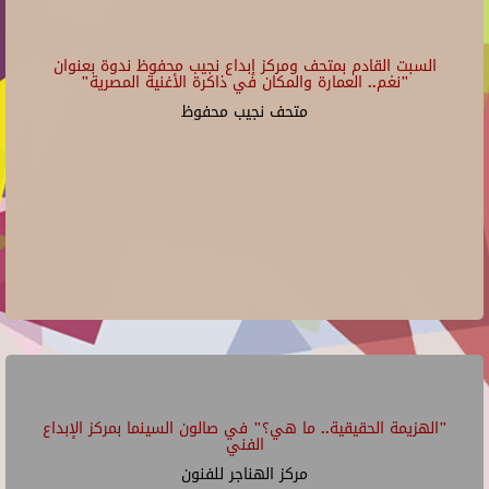
السبت القادم بمتحف ومركز إبداع نجيب محفوظ ندوة بعنوان
"نغم.. العمارة والمكان في ذاكرة الأغنية المصرية"
متحف نجيب محفوظ
"الهزيمة الحقيقية.. ما هي؟" في صالون السينما بمركز الإبداع
الفني
مركز الهناجر للفنون