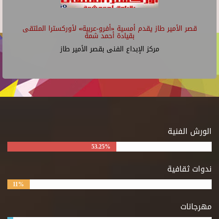
قصر الأمير طاز يقدم أمسية «أفرو-عربية» لأوركسترا الملتقى
بقيادة أحمد شمة
مركز الإبداع الفنى بقصر الأمير طاز
الورش الفنية
53.25%
ندوات ثقافية
11%
مهرجانات