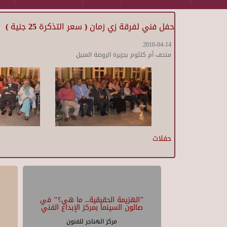
حفل فني لفرقة زي زمان ( سعر التذكرة 25 جنية )
2016-04-14
متحف أم كلثوم بجزيرة الروضة المنيل
حفلات
"الهزيمة الحقيقية.. ما هي؟" في
صالون السينما بمركز الإبداع الفني
مركز الهناجر للفنون