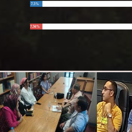
7.5%
7.56%