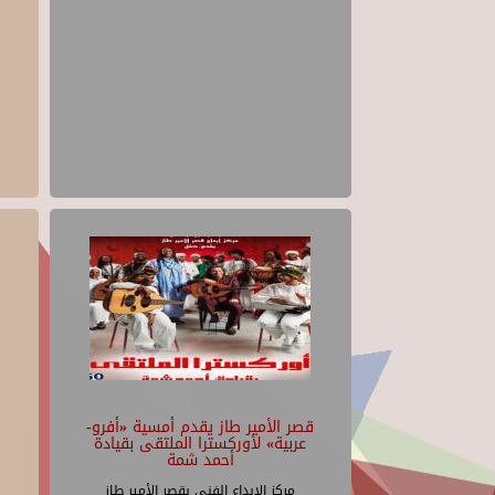
قصر الأمير طاز يقدم أمسية «أفرو-
عربية» لأوركسترا الملتقى بقيادة
أحمد شمة
مركز الإبداع الفنى بقصر الأمير طاز