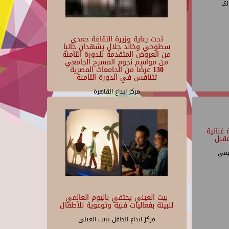
رى
تحت رعاية وزيرة الثقافة حمدي
سطوحي وخالد جلال يشهدان جانبا
من العروض المتقدمة للدورة الثامنة
من مواسم نجوم المسرح الجامعي
130 عرضًا من الجامعات المصرية
تتنافس في الدورة الثامنة
مركز ابداع القاهرة
غنائية
قبل
يمى
بيت العيني يحتفي باليوم العالمي
للبيئة بفعاليات فنية وتوعوية للأطفال
مركز ابداع الطفل ببيت العينى