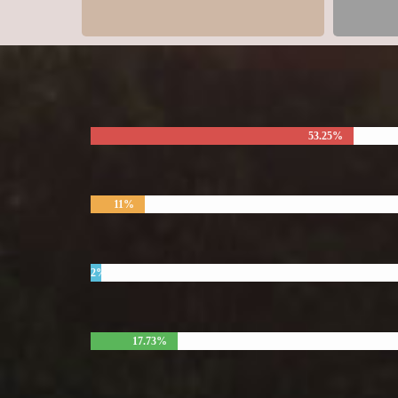
53.25%
11%
2%
17.73%