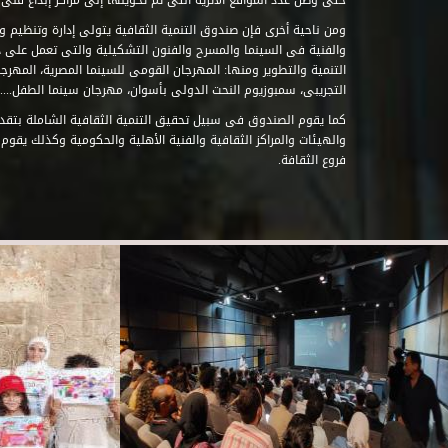
حتى وصل عدد المواقع الأثرية التى تم تحويلها إلى مراكز إبداع فنى تابعة للصند
ومن ناحية أخرى فإن صندوق التنمية الثقافية يتولى إدارة وتنظيم ود
والفنية فى السينما والمسرح والفنون التشكيلية والتى تعمل على 
التنمية والتطوير ومنها: المهرجان القومى للسينما المصرية، المهر
التجريبى، سمبوزيوم النحت الدولى بأسوان، مهرجان سينما الطفل.....
كما يقوم الصندوق فى سبيل تحقيق التنمية الثقافية الشاملة بتقدي
والهيئات والمراكز الثقافية والفنية الأهلية والحكومية وكذلك يقوم
فروع الثقافة.