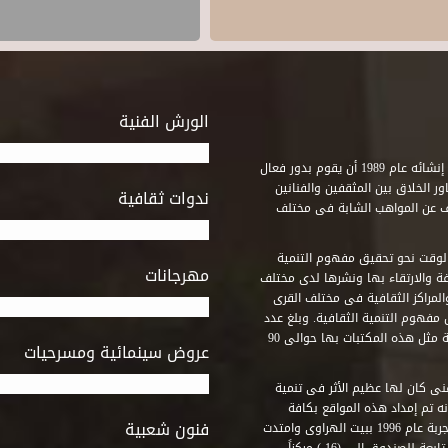
الورش الفنية
استطاع صندوق التنمية الثقافية على مدى خمسة وثلاثون عاماً منذ إنشائه عام 1989 أن يقوم بدور فعال
ر الخلاق بين المثقفين والفنانين
ندوات ثقافية
ف عن المواهب الشابة فى مختلف
وقت نحو تحقيق مفهوم التنمية
مهرجانات
ة والارتقاء بها ونشرها لدى مختلف
لمراكز الثقافية فى مختلف القرى
مفهوم التنمية الثقافية. وبلغ عدد
المكتبات التى أنشأها الصندوق فى أماكن لم يكن من المتصور إقامة مثل هذه المكتبات بها حوالى 90
عروض سينمائية ومسرحيات
فنى كان لها عظيم الأثر فى تنمية
ه تم إمداد هذه المواقع بكافة
فنون شعبية
المتطلبات التى تكفل لها أداء دورها الثقافى والفنى. وقد بدأت التجربة عام 1996 ببيت الهراوى وامتدت