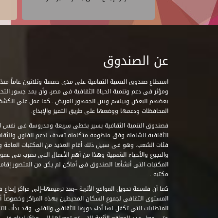
عن الصندوق
ومؤثر فى دعم وتنمية الحياة الثقافية فى مصر، وأن يمد جسور التحاو
بعضهم البعض وبينهم وبين الجمهور العريض ..كما عمل على الكش
المحافظات ودعمها ووضعها على طريق التميز والإبداع.
فصندوق التنمية الثقافية يسير بخطى سريعة ومدروسة فى نفس ال
الثقافية الشاملة وفق منظومة متكاملة تهدف لدعم الفنون والثقاف
فئات الشعب. وهو فى سبيل ذلك أقام العديد من المكتبات العامة وا
والنجوع والأحياء الشعبية وهذا من أهم الأعمال التى تضرب فى عمق 
مكتبة .
كما أن فلسفة تحويل المواقع الأثرية –بعد ترميمها–إلى مراكز إبداع 
المستوى الثقافى لجموع السكان المحيطين بهذه المراكز وخصوصاً أن