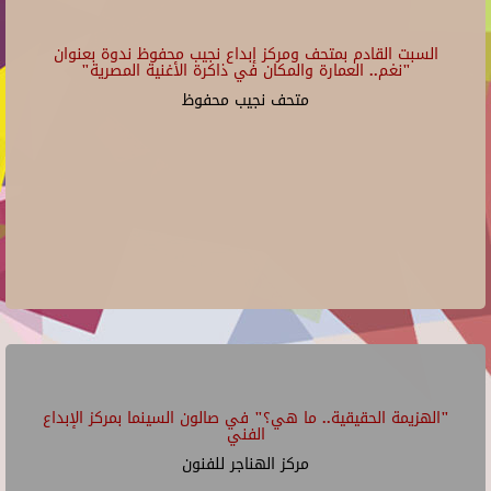
السبت القادم بمتحف ومركز إبداع نجيب محفوظ ندوة بعنوان
"نغم.. العمارة والمكان في ذاكرة الأغنية المصرية"
متحف نجيب محفوظ
"الهزيمة الحقيقية.. ما هي؟" في صالون السينما بمركز الإبداع
الفني
مركز الهناجر للفنون