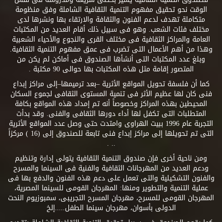
الوقت نحو تحقيق مفهوم التنمية الثقافية الشاملة وفق منظومة
متكاملة تهدف لدعم الفنون والثقافة والارتقاء بها ونشرها لدى
مختلف فئات الشعب. وهو فى سبيل ذلك أقام العديد من المكتبات
العامة والمراكز الثقافية فى مختلف القرى والنجوع والأحياء الشعبية
وهذا من أهم الأعمال التى تضرب فى عمق مفهوم التنمية الثقافية.
وبلغ عدد المكتبات التى أنشأها الصندوق فى أماكن لم يكن من
المتصور إقامة مثل هذه المكتبات بها حوالى 90 مكتبة .
كما أن فلسفة تحويل المواقع الأثرية –بعد ترميمها–إلى مراكز إبداع
فنى كان لها عظيم الأثر فى تنمية المستوى الثقافى لجموع السكان
المحيطين بهذه المراكز وخصوصاً أنه تم إمداد هذه المواقع بكافة
المتطلبات التى تكفل لها أداء دورها الثقافى والفنى. وقد بدأت
التجربة عام 1996 ببيت الهراوى وامتدت حتى وصل عدد المواقع الأثرية
التى تم تحويلها إلى مراكز إبداع فنى تابعة للصندوق إلى (16 ) مركزاً
.. .
ومن ناحية أخرى فإن صندوق التنمية الثقافية يتولى إدارة وتنظيم
ودعم العديد من المهرجانات الثقافية والفنية فى السينما والمسرح
والفنون التشكيلية والتى تعمل على دعم هذه الفنون والدفع بها فى
عملية التنمية والتطوير ومنها: المهرجان القومى للسينما المصرية،
المهرجان القومى للمسرح، مهرجان المسرح التجريبى، سمبوزيوم النحت
الدولى بأسوان، مهرجان سينما الطفل.....إلخ