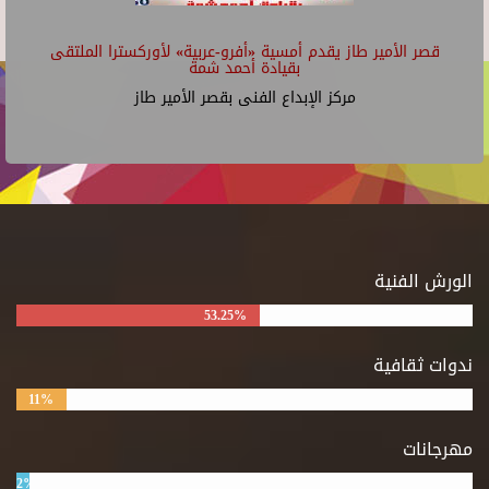
قصر الأمير طاز يقدم أمسية «أفرو-عربية» لأوركسترا الملتقى
بقيادة أحمد شمة
مركز الإبداع الفنى بقصر الأمير طاز
الورش الفنية
53.25%
ندوات ثقافية
11%
مهرجانات
2%