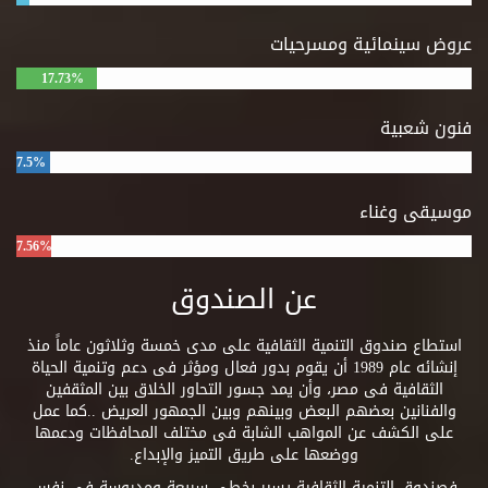
عروض سينمائية ومسرحيات
17.73%
فنون شعبية
7.5%
موسيقى وغناء
7.56%
عن الصندوق
استطاع صندوق التنمية الثقافية على مدى خمسة وثلاثون عاماً منذ
إنشائه عام 1989 أن يقوم بدور فعال ومؤثر فى دعم وتنمية الحياة
الثقافية فى مصر، وأن يمد جسور التحاور الخلاق بين المثقفين
والفنانين بعضهم البعض وبينهم وبين الجمهور العريض ..كما عمل
على الكشف عن المواهب الشابة فى مختلف المحافظات ودعمها
ووضعها على طريق التميز والإبداع.
فصندوق التنمية الثقافية يسير بخطى سريعة ومدروسة فى نفس