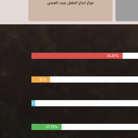
مركز ابداع الطفل ببيت العينى
53.25%
11%
2%
17.73%