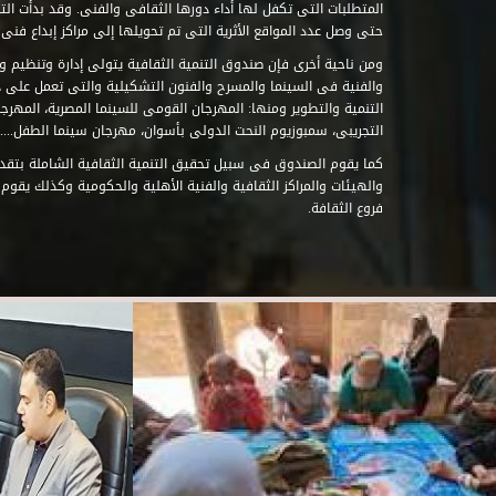
حتى وصل عدد المواقع الأثرية التى تم تحويلها إلى مراكز إبداع فنى تابعة للصند
ومن ناحية أخرى فإن صندوق التنمية الثقافية يتولى إدارة وتنظيم ود
والفنية فى السينما والمسرح والفنون التشكيلية والتى تعمل على 
التنمية والتطوير ومنها: المهرجان القومى للسينما المصرية، المهر
التجريبى، سمبوزيوم النحت الدولى بأسوان، مهرجان سينما الطفل.....
كما يقوم الصندوق فى سبيل تحقيق التنمية الثقافية الشاملة بتقدي
والهيئات والمراكز الثقافية والفنية الأهلية والحكومية وكذلك يقوم
فروع الثقافة.