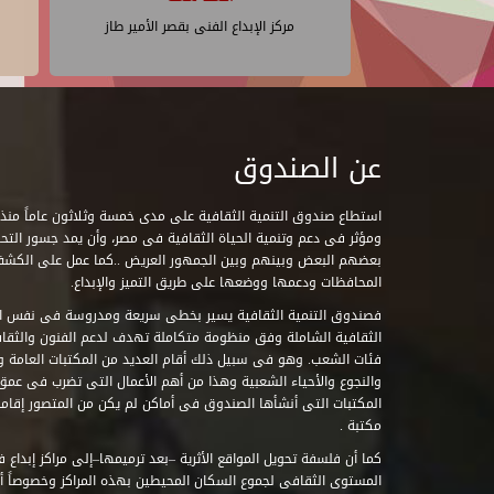
مركز الإبداع الفنى بقصر الأمير طاز
عن الصندوق
ومؤثر فى دعم وتنمية الحياة الثقافية فى مصر، وأن يمد جسور التحاو
بعضهم البعض وبينهم وبين الجمهور العريض ..كما عمل على الكش
المحافظات ودعمها ووضعها على طريق التميز والإبداع.
فصندوق التنمية الثقافية يسير بخطى سريعة ومدروسة فى نفس ال
الثقافية الشاملة وفق منظومة متكاملة تهدف لدعم الفنون والثقاف
فئات الشعب. وهو فى سبيل ذلك أقام العديد من المكتبات العامة وا
والنجوع والأحياء الشعبية وهذا من أهم الأعمال التى تضرب فى عمق 
مكتبة .
كما أن فلسفة تحويل المواقع الأثرية –بعد ترميمها–إلى مراكز إبداع 
المستوى الثقافى لجموع السكان المحيطين بهذه المراكز وخصوصاً أن