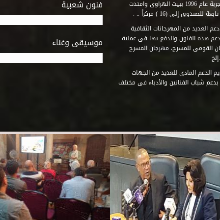
فنون شعبية
المتطلبات التى تكفل لها أداء دورها الثقافى والفنى. وقد بدأت التجربة عام 1996 ببيت الهراوى وامتدت
وق إلى (16 ) مركزاً .. .
عم العديد من المهرجانات الثقافية
دعم هذه الفنون والدفع بها فى عملية
موسيقى وغناء
جان القومى للمسرح، مهرجان المسرح
إلخ
م الدعم المادى للعديد من الجهات
 بدعم شباب الفنانين والأدباء فى مختلف