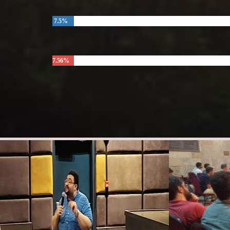
7.5%
7.56%