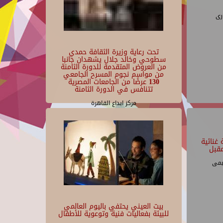
رى
تحت رعاية وزيرة الثقافة حمدي
سطوحي وخالد جلال يشهدان جانبا
من العروض المتقدمة للدورة الثامنة
من مواسم نجوم المسرح الجامعي
130 عرضًا من الجامعات المصرية
تتنافس في الدورة الثامنة
مركز ابداع القاهرة
غنائية
قبل
يمى
بيت العيني يحتفي باليوم العالمي
للبيئة بفعاليات فنية وتوعوية للأطفال