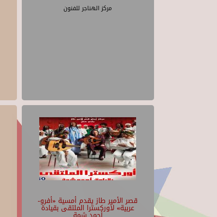
مركز الهناجر للفنون
قصر الأمير طاز يقدم أمسية «أفرو-
عربية» لأوركسترا الملتقى بقيادة
أحمد شمة