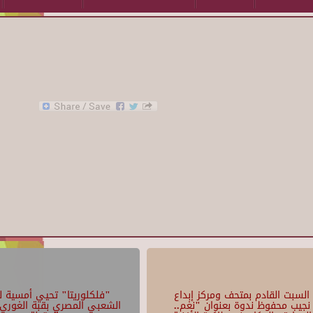
السبت القادم بمتحف ومركز إبداع
"فلكلوريتا" تحيي أمسية لل
نجيب محفوظ ندوة بعنوان "نغم..
الشعبي المصري بقبة الغوري 