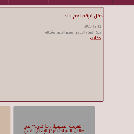
حفل فرقة نغم باند
2025-12-12
بيت الغناء العربى بقصر الأمير بشتاك
حفلات
"الهزيمة الحقيقية.. ما هي؟" في
صالون السينما بمركز الإبداع الفني