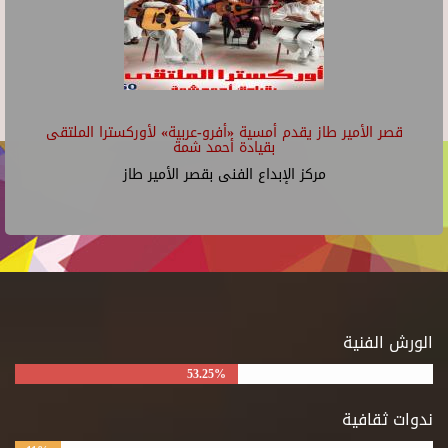
قصر الأمير طاز يقدم أمسية «أفرو-عربية» لأوركسترا الملتقى
بقيادة أحمد شمة
مركز الإبداع الفنى بقصر الأمير طاز
الورش الفنية
53.25%
ندوات ثقافية