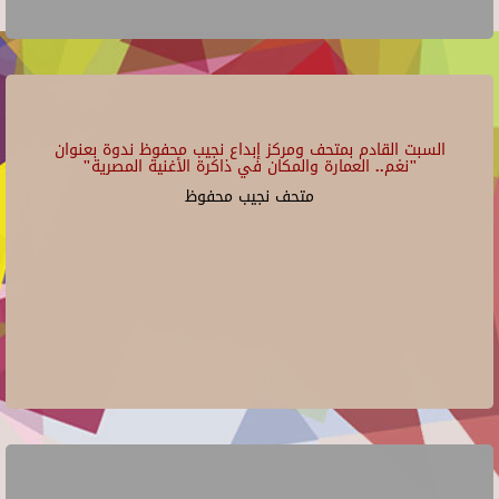
السبت القادم بمتحف ومركز إبداع نجيب محفوظ ندوة بعنوان
"نغم.. العمارة والمكان في ذاكرة الأغنية المصرية"
متحف نجيب محفوظ