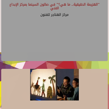
"الهزيمة الحقيقية.. ما هي؟" في صالون السينما بمركز الإبداع
الفني
مركز الهناجر للفنون