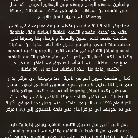
والفنانين بعضهم البعض وبينهم وبين الجمهور العريض ..كما عمل
على الكشف عن المواهب الشابة فى مختلف المحافظات ودعمها
ووضعها على طريق التميز والإبداع.
فصندوق التنمية الثقافية يسير بخطى سريعة ومدروسة فى نفس
الوقت نحو تحقيق مفهوم التنمية الثقافية الشاملة وفق منظومة
متكاملة تهدف لدعم الفنون والثقافة والارتقاء بها ونشرها لدى
مختلف فئات الشعب. وهو فى سبيل ذلك أقام العديد من المكتبات
العامة والمراكز الثقافية فى مختلف القرى والنجوع والأحياء الشعبية
وهذا من أهم الأعمال التى تضرب فى عمق مفهوم التنمية الثقافية.
وبلغ عدد المكتبات التى أنشأها الصندوق فى أماكن لم يكن من
المتصور إقامة مثل هذه المكتبات بها حوالى 90 مكتبة .
كما أن فلسفة تحويل المواقع الأثرية –بعد ترميمها–إلى مراكز إبداع
فنى كان لها عظيم الأثر فى تنمية المستوى الثقافى لجموع السكان
المحيطين بهذه المراكز وخصوصاً أنه تم إمداد هذه المواقع بكافة
المتطلبات التى تكفل لها أداء دورها الثقافى والفنى. وقد بدأت
التجربة عام 1996 ببيت الهراوى وامتدت حتى وصل عدد المواقع الأثرية
التى تم تحويلها إلى مراكز إبداع فنى تابعة للصندوق إلى (16 ) مركزاً
.. .
ومن ناحية أخرى فإن صندوق التنمية الثقافية يتولى إدارة وتنظيم
ودعم العديد من المهرجانات الثقافية والفنية فى السينما والمسرح
والفنون التشكيلية والتى تعمل على دعم هذه الفنون والدفع بها فى