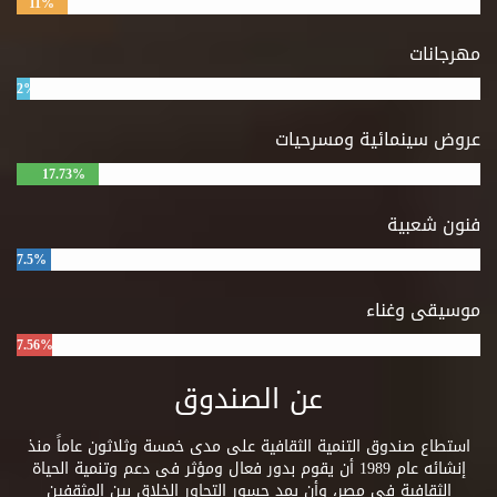
11%
مهرجانات
2%
عروض سينمائية ومسرحيات
17.73%
فنون شعبية
7.5%
موسيقى وغناء
7.56%
عن الصندوق
استطاع صندوق التنمية الثقافية على مدى خمسة وثلاثون عاماً منذ
إنشائه عام 1989 أن يقوم بدور فعال ومؤثر فى دعم وتنمية الحياة
الثقافية فى مصر، وأن يمد جسور التحاور الخلاق بين المثقفين