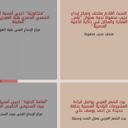
السبت القادم بمتحف ومركز إبداع
"فلكلوريتا" تحيي أمسية لل
نجيب محفوظ ندوة بعنوان "نغم..
الشعبي المصري بقبة الغوري 
العمارة والمكان في ذاكرة الأغنية
المقبلة
المصرية"
مركز الإبداع الفنى بقبة الغو
متحف نجيب محفوظ
بيت الشعر العربي يواصل قراءة
"أنغامنا الحلوة" تحيي أمسية 
المشروعات النقدية المصرية بحلقة
ببيت السحيمي الخميس الم
جديدة عن أحمد يوسف علي
مركز الإبداع الفنى ببيت السح
بيت الشعر العربي بمنزل الست وسيلة