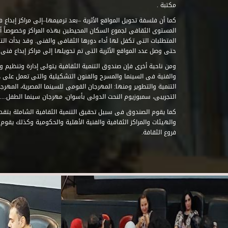
مكتبة .
كما أن فلسفة تحويل المواقع الأثرية –بعد ترميمها–إلى مراكز إبداع 
المستوى الثقافى لجموع السكان المحيطين بهذه المراكز وخصوصاً أن
حتى وصل عدد المواقع الأثرية التى تم تحويلها إلى مراكز إبداع فنى تابعة للصند
ومن ناحية أخرى فإن صندوق التنمية الثقافية يتولى إدارة وتنظيم ود
والفنية فى السينما والمسرح والفنون التشكيلية والتى تعمل على 
التنمية والتطوير ومنها: المهرجان القومى للسينما المصرية، المهر
التجريبى، سمبوزيوم النحت الدولى بأسوان، مهرجان سينما الطفل.....
كما يقوم الصندوق فى سبيل تحقيق التنمية الثقافية الشاملة بتقدي
والهيئات والمراكز الثقافية والفنية الأهلية والحكومية وكذلك يقوم
فروع الثقافة.