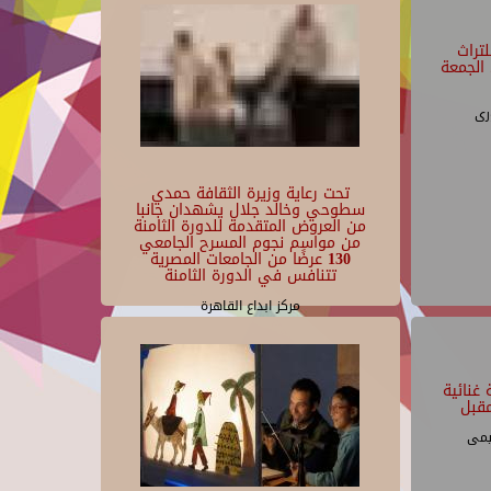
تراث
الجمعة
رى
تحت رعاية وزيرة الثقافة حمدي
سطوحي وخالد جلال يشهدان جانبا
من العروض المتقدمة للدورة الثامنة
من مواسم نجوم المسرح الجامعي
130 عرضًا من الجامعات المصرية
تتنافس في الدورة الثامنة
مركز ابداع القاهرة
غنائية
قبل
يمى