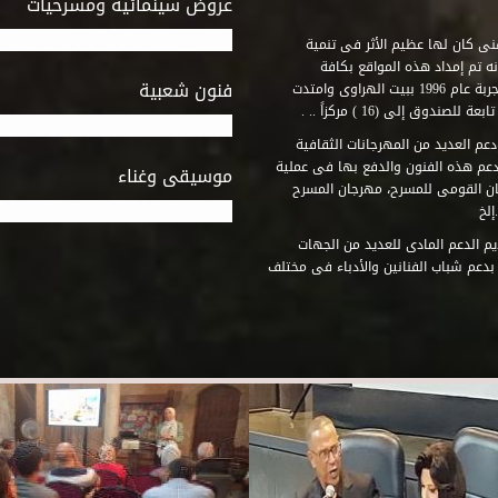
عروض سينمائية ومسرحيات
فنى كان لها عظيم الأثر فى تنمية
ه تم إمداد هذه المواقع بكافة
فنون شعبية
المتطلبات التى تكفل لها أداء دورها الثقافى والفنى. وقد بدأت التجربة عام 1996 ببيت الهراوى وامتدت
وق إلى (16 ) مركزاً .. .
عم العديد من المهرجانات الثقافية
دعم هذه الفنون والدفع بها فى عملية
موسيقى وغناء
جان القومى للمسرح، مهرجان المسرح
إلخ
م الدعم المادى للعديد من الجهات
 بدعم شباب الفنانين والأدباء فى مختلف