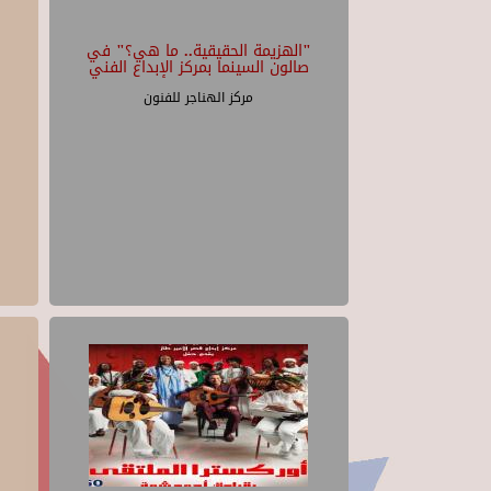
"الهزيمة الحقيقية.. ما هي؟" في
صالون السينما بمركز الإبداع الفني
مركز الهناجر للفنون