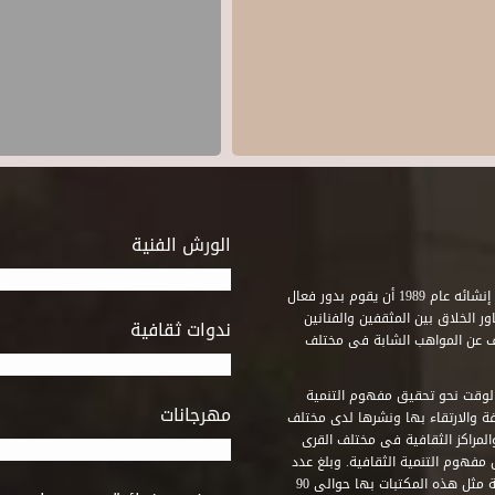
الورش الفنية
استطاع صندوق التنمية الثقافية على مدى خمسة وثلاثون عاماً منذ إنشائه عام 1989 أن يقوم بدور فعال
ر الخلاق بين المثقفين والفنانين
ندوات ثقافية
ف عن المواهب الشابة فى مختلف
وقت نحو تحقيق مفهوم التنمية
مهرجانات
ة والارتقاء بها ونشرها لدى مختلف
لمراكز الثقافية فى مختلف القرى
مفهوم التنمية الثقافية. وبلغ عدد
المكتبات التى أنشأها الصندوق فى أماكن لم يكن من المتصور إقامة مثل هذه المكتبات بها حوالى 90