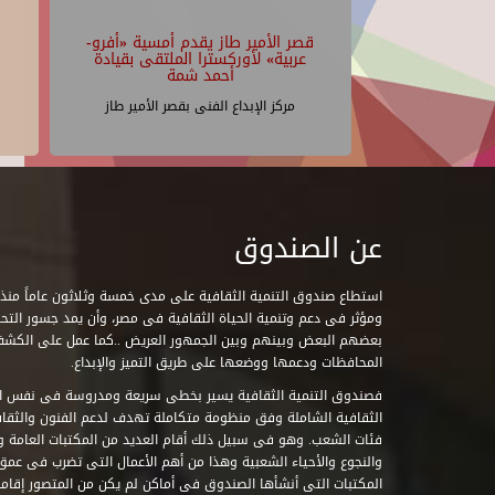
قصر الأمير طاز يقدم أمسية «أفرو-
عربية» لأوركسترا الملتقى بقيادة
أحمد شمة
مركز الإبداع الفنى بقصر الأمير طاز
عن الصندوق
ومؤثر فى دعم وتنمية الحياة الثقافية فى مصر، وأن يمد جسور التحاو
بعضهم البعض وبينهم وبين الجمهور العريض ..كما عمل على الكش
المحافظات ودعمها ووضعها على طريق التميز والإبداع.
فصندوق التنمية الثقافية يسير بخطى سريعة ومدروسة فى نفس ال
الثقافية الشاملة وفق منظومة متكاملة تهدف لدعم الفنون والثقاف
فئات الشعب. وهو فى سبيل ذلك أقام العديد من المكتبات العامة وا
والنجوع والأحياء الشعبية وهذا من أهم الأعمال التى تضرب فى عمق 