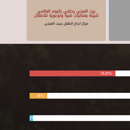
بيت العيني يحتفي باليوم العالمي
للبيئة بفعاليات فنية وتوعوية للأطفال
مركز ابداع الطفل ببيت العينى
53.25%
11%
2%