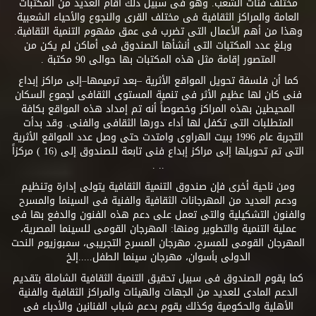
مختلف فئات الشعب. وهو فى سبيل ذلك أقام العديد من المكتبات
العامة والمراكز الثقافية فى مختلف القرى والنجوع والأحياء الشعبية
وهذا من أهم الأعمال التى تضرب فى عمق مفهوم التنمية الثقافية.
وبلغ عدد المكتبات التى أنشأها الصندوق فى أماكن لم يكن من
المتصور إقامة مثل هذه المكتبات بها حوالى 90 مكتبة .
كما أن فلسفة تحويل المواقع الأثرية –بعد ترميمها–إلى مراكز إبداع
فنى كان لها عظيم الأثر فى تنمية المستوى الثقافى لجموع السكان
المحيطين بهذه المراكز وخصوصاً أنه تم إمداد هذه المواقع بكافة
المتطلبات التى تكفل لها أداء دورها الثقافى والفنى. وقد بدأت
التجربة عام 1996 ببيت الهراوى وامتدت حتى وصل عدد المواقع الأثرية
التى تم تحويلها إلى مراكز إبداع فنى تابعة للصندوق إلى (16 ) مركزاً
.. .
ومن ناحية أخرى فإن صندوق التنمية الثقافية يتولى إدارة وتنظيم
ودعم العديد من المهرجانات الثقافية والفنية فى السينما والمسرح
والفنون التشكيلية والتى تعمل على دعم هذه الفنون والدفع بها فى
عملية التنمية والتطوير ومنها: المهرجان القومى للسينما المصرية،
المهرجان القومى للمسرح، مهرجان المسرح التجريبى، سمبوزيوم النحت
الدولى بأسوان، مهرجان سينما الطفل.....إلخ
كما يقوم الصندوق فى سبيل تحقيق التنمية الثقافية الشاملة بتقديم
الدعم المادى للعديد من الجهات والهيئات والمراكز الثقافية والفنية
الأهلية والحكومية وكذلك يقوم بدعم شباب الفنانين والأدباء فى