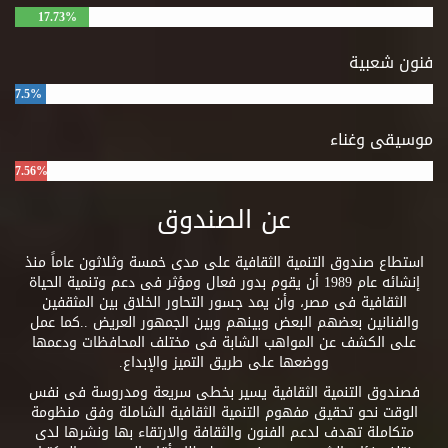
17.73%
فنون شعبية
7.5%
موسيقى وغناء
7.56%
عن الصندوق
استطاع صندوق التنمية الثقافية على مدى خمسة وثلاثون عاماً منذ
إنشائه عام 1989 أن يقوم بدور فعال ومؤثر فى دعم وتنمية الحياة
الثقافية فى مصر، وأن يمد جسور التحاور الخلاق بين المثقفين
والفنانين بعضهم البعض وبينهم وبين الجمهور العريض ..كما عمل
على الكشف عن المواهب الشابة فى مختلف المحافظات ودعمها
ووضعها على طريق التميز والإبداع.
فصندوق التنمية الثقافية يسير بخطى سريعة ومدروسة فى نفس
الوقت نحو تحقيق مفهوم التنمية الثقافية الشاملة وفق منظومة
متكاملة تهدف لدعم الفنون والثقافة والارتقاء بها ونشرها لدى