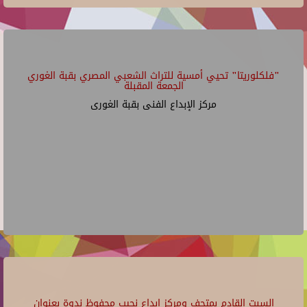
"فلكلوريتا" تحيي أمسية للتراث الشعبي المصري بقبة الغوري
الجمعة المقبلة
مركز الإبداع الفنى بقبة الغورى
السبت القادم بمتحف ومركز إبداع نجيب محفوظ ندوة بعنوان