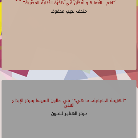
"نغم.. العمارة والمكان في ذاكرة الأغنية المصرية"
متحف نجيب محفوظ
"الهزيمة الحقيقية.. ما هي؟" في صالون السينما بمركز الإبداع
الفني
مركز الهناجر للفنون