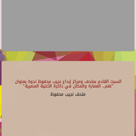
السبت القادم بمتحف ومركز إبداع نجيب محفوظ ندوة بعنوان
"نغم.. العمارة والمكان في ذاكرة الأغنية المصرية"
متحف نجيب محفوظ