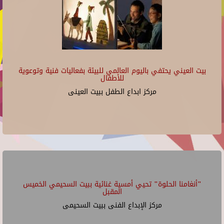
بيت العيني يحتفي باليوم العالمي للبيئة بفعاليات فنية وتوعوية
للأطفال
مركز ابداع الطفل ببيت العينى
"أنغامنا الحلوة" تحيي أمسية غنائية ببيت السحيمي الخميس
المقبل
مركز الإبداع الفنى ببيت السحيمى