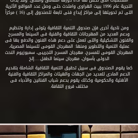
المتطلبات التى تكفل لها أداء دورها الثقافى والفنى. وقد بدأت
التجربة عام 1996 ببيت الهراوى وامتدت حتى وصل عدد المواقع الأثرية
التى تم تحويلها إلى مراكز إبداع فنى تابعة للصندوق إلى (16 ) مركزاً
.. .
ومن ناحية أخرى فإن صندوق التنمية الثقافية يتولى إدارة وتنظيم
ودعم العديد من المهرجانات الثقافية والفنية فى السينما والمسرح
والفنون التشكيلية والتى تعمل على دعم هذه الفنون والدفع بها فى
عملية التنمية والتطوير ومنها: المهرجان القومى للسينما المصرية،
المهرجان القومى للمسرح، مهرجان المسرح التجريبى، سمبوزيوم النحت
الدولى بأسوان، مهرجان سينما الطفل.....إلخ
كما يقوم الصندوق فى سبيل تحقيق التنمية الثقافية الشاملة بتقديم
الدعم المادى للعديد من الجهات والهيئات والمراكز الثقافية والفنية
الأهلية والحكومية وكذلك يقوم بدعم شباب الفنانين والأدباء فى
مختلف فروع الثقافة.