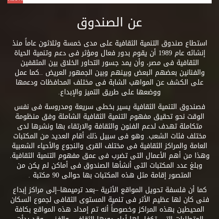
عن الصندوق
استطاع صندوق التنمية الثقافية على مدى خمسة وثلاثون عاماً منذ
إنشائه عام 1989 أن يقوم بدور فعال ومؤثر فى دعم وتنمية الحياة
الثقافية فى مصر، وأن يمد جسور التحاور الخلاق بين المثقفين
والفنانين بعضهم البعض وبينهم وبين الجمهور العريض ..كما عمل
على الكشف عن المواهب الشابة فى مختلف المحافظات ودعمها
ووضعها على طريق التميز والإبداع.
فصندوق التنمية الثقافية يسير بخطى سريعة ومدروسة فى نفس
الوقت نحو تحقيق مفهوم التنمية الثقافية الشاملة وفق منظومة
متكاملة تهدف لدعم الفنون والثقافة والارتقاء بها ونشرها لدى
مختلف فئات الشعب. وهو فى سبيل ذلك أقام العديد من المكتبات
العامة والمراكز الثقافية فى مختلف القرى والنجوع والأحياء الشعبية
وهذا من أهم الأعمال التى تضرب فى عمق مفهوم التنمية الثقافية.
وبلغ عدد المكتبات التى أنشأها الصندوق فى أماكن لم يكن من
المتصور إقامة مثل هذه المكتبات بها حوالى 90 مكتبة .
كما أن فلسفة تحويل المواقع الأثرية –بعد ترميمها–إلى مراكز إبداع
فنى كان لها عظيم الأثر فى تنمية المستوى الثقافى لجموع السكان
المحيطين بهذه المراكز وخصوصاً أنه تم إمداد هذه المواقع بكافة