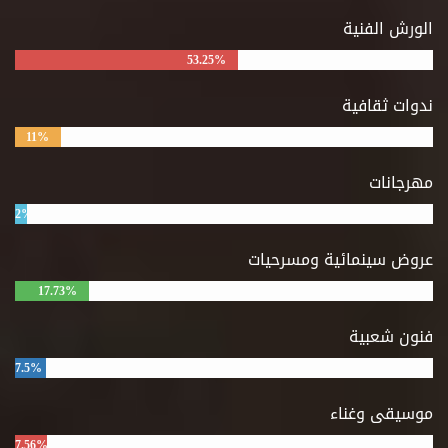
الورش الفنية
53.25%
ندوات ثقافية
11%
مهرجانات
2%
عروض سينمائية ومسرحيات
17.73%
فنون شعبية
7.5%
موسيقى وغناء
7.56%