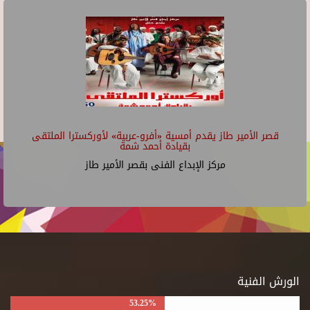
قصر الأمير طاز يقدم أمسية «أفرو-عربية» لأوركسترا الملتقى
بقيادة أحمد شمة
مركز الإبداع الفنى بقصر الأمير طاز
الورش الفنية
53.25%