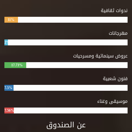
ندوات ثقافية
11%
مهرجانات
2%
عروض سينمائية ومسرحيات
17.73%
فنون شعبية
7.5%
موسيقى وغناء
7.56%
عن الصندوق