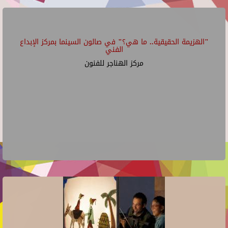
"الهزيمة الحقيقية.. ما هي؟" في صالون السينما بمركز الإبداع
الفني
مركز الهناجر للفنون