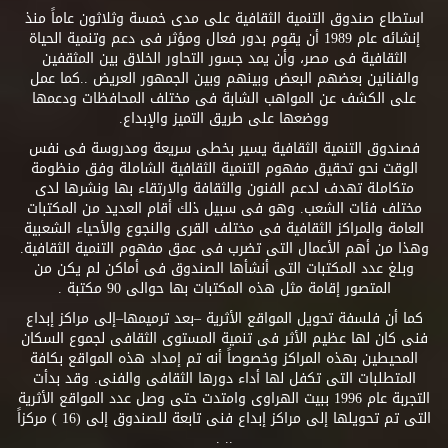
استطاع صندوق التنمية الثقافية على مدى خمسة وثلاثون عاماً منذ
إنشائه عام 1989 أن يقوم بدور فعال ومؤثر فى دعم وتنمية الحياة
الثقافية فى مصر، وأن يمد جسور التحاور الخلاق بين المثقفين
والفنانين بعضهم البعض وبينهم وبين الجمهور العريض ..كما عمل
على الكشف عن المواهب الشابة فى مختلف المحافظات ودعمها
ووضعها على طريق التميز والإبداع.
فصندوق التنمية الثقافية يسير بخطى سريعة ومدروسة فى نفس
الوقت نحو تحقيق مفهوم التنمية الثقافية الشاملة وفق منظومة
متكاملة تهدف لدعم الفنون والثقافة والارتقاء بها ونشرها لدى
مختلف فئات الشعب. وهو فى سبيل ذلك أقام العديد من المكتبات
العامة والمراكز الثقافية فى مختلف القرى والنجوع والأحياء الشعبية
وهذا من أهم الأعمال التى تضرب فى عمق مفهوم التنمية الثقافية.
وبلغ عدد المكتبات التى أنشأها الصندوق فى أماكن لم يكن من
المتصور إقامة مثل هذه المكتبات بها حوالى 90 مكتبة .
كما أن فلسفة تحويل المواقع الأثرية –بعد ترميمها–إلى مراكز إبداع
فنى كان لها عظيم الأثر فى تنمية المستوى الثقافى لجموع السكان
المحيطين بهذه المراكز وخصوصاً أنه تم إمداد هذه المواقع بكافة
المتطلبات التى تكفل لها أداء دورها الثقافى والفنى. وقد بدأت
التجربة عام 1996 ببيت الهراوى وامتدت حتى وصل عدد المواقع الأثرية
التى تم تحويلها إلى مراكز إبداع فنى تابعة للصندوق إلى (16 ) مركزاً
.. .