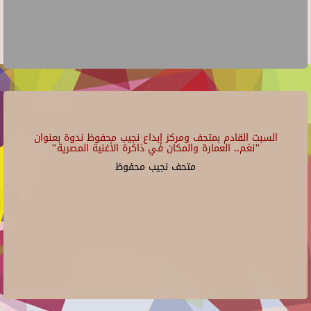
السبت القادم بمتحف ومركز إبداع نجيب محفوظ ندوة بعنوان
"نغم.. العمارة والمكان في ذاكرة الأغنية المصرية"
متحف نجيب محفوظ