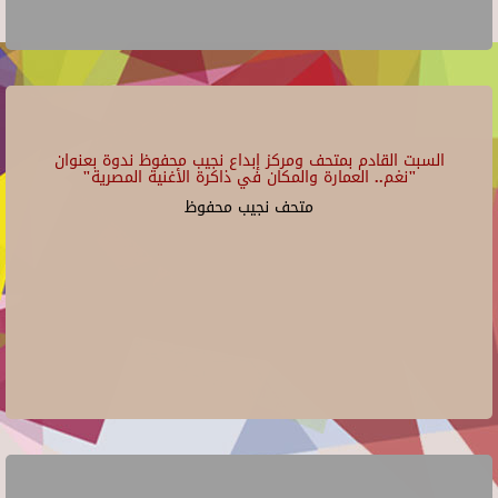
السبت القادم بمتحف ومركز إبداع نجيب محفوظ ندوة بعنوان
"نغم.. العمارة والمكان في ذاكرة الأغنية المصرية"
متحف نجيب محفوظ