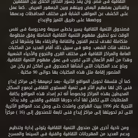
الثقافية فى مصر، وأن يمد جسور التحاور الخلاق بين المثقفين
والفنانين بعضهم البعض وبينهم وبين الجمهور العريض ..كما عمل
على الكشف عن المواهب الشابة فى مختلف المحافظات ودعمها
ووضعها على طريق التميز والإبداع.
فصندوق التنمية الثقافية يسير بخطى سريعة ومدروسة فى نفس
الوقت نحو تحقيق مفهوم التنمية الثقافية الشاملة وفق منظومة
متكاملة تهدف لدعم الفنون والثقافة والارتقاء بها ونشرها لدى
مختلف فئات الشعب. وهو فى سبيل ذلك أقام العديد من المكتبات
العامة والمراكز الثقافية فى مختلف القرى والنجوع والأحياء الشعبية
وهذا من أهم الأعمال التى تضرب فى عمق مفهوم التنمية الثقافية.
وبلغ عدد المكتبات التى أنشأها الصندوق فى أماكن لم يكن من
المتصور إقامة مثل هذه المكتبات بها حوالى 90 مكتبة .
كما أن فلسفة تحويل المواقع الأثرية –بعد ترميمها–إلى مراكز إبداع
فنى كان لها عظيم الأثر فى تنمية المستوى الثقافى لجموع السكان
المحيطين بهذه المراكز وخصوصاً أنه تم إمداد هذه المواقع بكافة
المتطلبات التى تكفل لها أداء دورها الثقافى والفنى. وقد بدأت
التجربة عام 1996 ببيت الهراوى وامتدت حتى وصل عدد المواقع الأثرية
التى تم تحويلها إلى مراكز إبداع فنى تابعة للصندوق إلى (16 ) مركزاً
.. .
ومن ناحية أخرى فإن صندوق التنمية الثقافية يتولى إدارة وتنظيم
ودعم العديد من المهرجانات الثقافية والفنية فى السينما والمسرح