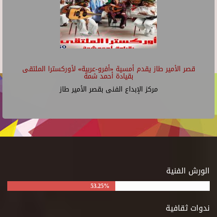
قصر الأمير طاز يقدم أمسية «أفرو-عربية» لأوركسترا الملتقى
بقيادة أحمد شمة
مركز الإبداع الفنى بقصر الأمير طاز
الورش الفنية
53.25%
ندوات ثقافية