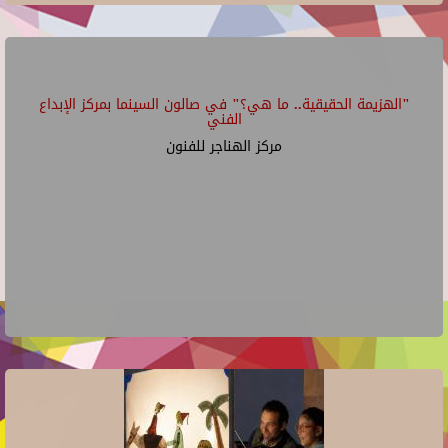
"الهزيمة الحقيقية.. ما هي؟" في صالون السينما بمركز الإبداع
الفني
مركز الهناجر للفنون