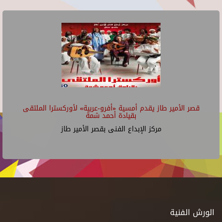
قصر الأمير طاز يقدم أمسية «أفرو-عربية» لأوركسترا الملتقى
بقيادة أحمد شمة
مركز الإبداع الفنى بقصر الأمير طاز
الورش الفنية