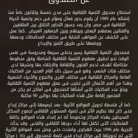
استطاع صندوق التنمية الثقافية على مدى خمسة وثلاثون عاماً منذ
إنشائه عام 1989 أن يقوم بدور فعال ومؤثر فى دعم وتنمية الحياة
الثقافية فى مصر، وأن يمد جسور التحاور الخلاق بين المثقفين
والفنانين بعضهم البعض وبينهم وبين الجمهور العريض ..كما عمل
على الكشف عن المواهب الشابة فى مختلف المحافظات ودعمها
ووضعها على طريق التميز والإبداع.
فصندوق التنمية الثقافية يسير بخطى سريعة ومدروسة فى نفس
الوقت نحو تحقيق مفهوم التنمية الثقافية الشاملة وفق منظومة
متكاملة تهدف لدعم الفنون والثقافة والارتقاء بها ونشرها لدى
مختلف فئات الشعب. وهو فى سبيل ذلك أقام العديد من المكتبات
العامة والمراكز الثقافية فى مختلف القرى والنجوع والأحياء الشعبية
وهذا من أهم الأعمال التى تضرب فى عمق مفهوم التنمية الثقافية.
وبلغ عدد المكتبات التى أنشأها الصندوق فى أماكن لم يكن من
المتصور إقامة مثل هذه المكتبات بها حوالى 90 مكتبة .
كما أن فلسفة تحويل المواقع الأثرية –بعد ترميمها–إلى مراكز إبداع
فنى كان لها عظيم الأثر فى تنمية المستوى الثقافى لجموع السكان
المحيطين بهذه المراكز وخصوصاً أنه تم إمداد هذه المواقع بكافة
المتطلبات التى تكفل لها أداء دورها الثقافى والفنى. وقد بدأت
التجربة عام 1996 ببيت الهراوى وامتدت حتى وصل عدد المواقع الأثرية
التى تم تحويلها إلى مراكز إبداع فنى تابعة للصندوق إلى (16 ) مركزاً