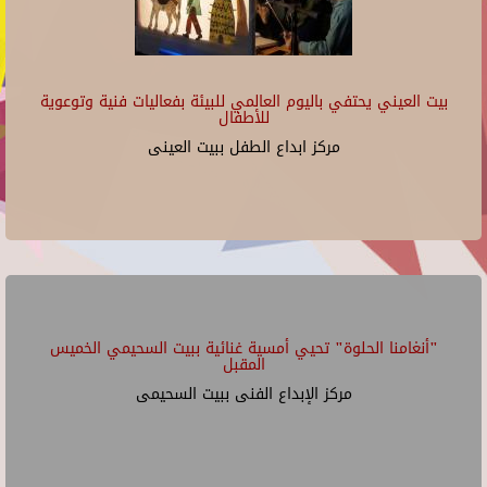
بيت العيني يحتفي باليوم العالمي للبيئة بفعاليات فنية وتوعوية
للأطفال
مركز ابداع الطفل ببيت العينى
"أنغامنا الحلوة" تحيي أمسية غنائية ببيت السحيمي الخميس
المقبل
مركز الإبداع الفنى ببيت السحيمى