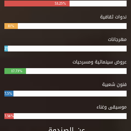
53.25%
ندوات ثقافية
11%
مهرجانات
2%
عروض سينمائية ومسرحيات
17.73%
فنون شعبية
7.5%
موسيقى وغناء
7.56%
عن الصندوق