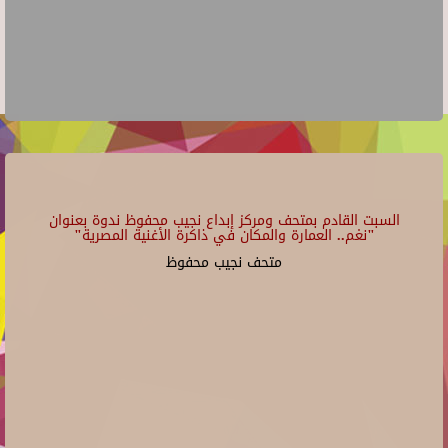
السبت القادم بمتحف ومركز إبداع نجيب محفوظ ندوة بعنوان
"نغم.. العمارة والمكان في ذاكرة الأغنية المصرية"
متحف نجيب محفوظ