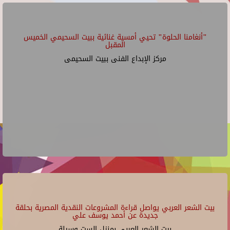
"أنغامنا الحلوة" تحيي أمسية غنائية ببيت السحيمي الخميس
المقبل
مركز الإبداع الفنى ببيت السحيمى
بيت الشعر العربي يواصل قراءة المشروعات النقدية المصرية بحلقة
جديدة عن أحمد يوسف علي
بيت الشعر العربي بمنزل الست وسيلة