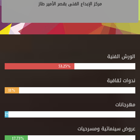
مركز الإبداع الفنى بقصر الأمير طاز
الورش الفنية
53.25%
ندوات ثقافية
11%
مهرجانات
2%
عروض سينمائية ومسرحيات
17.73%