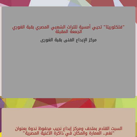
"فلكلوريتا" تحيي أمسية للتراث الشعبي المصري بقبة الغوري
الجمعة المقبلة
مركز الإبداع الفنى بقبة الغورى
السبت القادم بمتحف ومركز إبداع نجيب محفوظ ندوة بعنوان
"نغم.. العمارة والمكان في ذاكرة الأغنية المصرية"