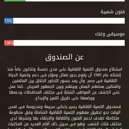
فنون شعبية
7.5%
موسيقى وغناء
7.56%
عن الصندوق
استطاع صندوق التنمية الثقافية على مدى خمسة وثلاثون عاماً منذ
إنشائه عام 1989 أن يقوم بدور فعال ومؤثر فى دعم وتنمية الحياة
الثقافية فى مصر، وأن يمد جسور التحاور الخلاق بين المثقفين
والفنانين بعضهم البعض وبينهم وبين الجمهور العريض ..كما عمل
على الكشف عن المواهب الشابة فى مختلف المحافظات ودعمها
ووضعها على طريق التميز والإبداع.
فصندوق التنمية الثقافية يسير بخطى سريعة ومدروسة فى نفس
الوقت نحو تحقيق مفهوم التنمية الثقافية الشاملة وفق منظومة
متكاملة تهدف لدعم الفنون والثقافة والارتقاء بها ونشرها لدى
مختلف فئات الشعب. وهو فى سبيل ذلك أقام العديد من المكتبات