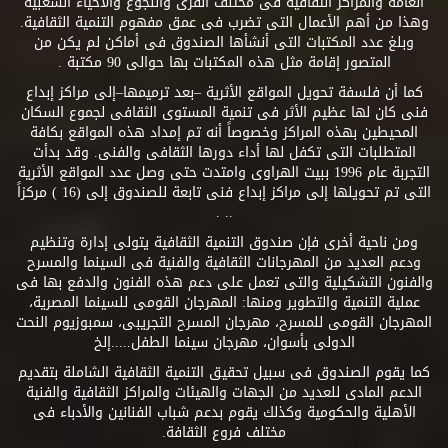
العامة والمراكز الثقافية فى مختلف القرى والنجوع والأحياء الشعبية
وهذا من أهم الأعمال التى تضرب فى عمق مفهوم التنمية الثقافية.
وبلغ عدد المكتبات التى أنشأها الصندوق فى أماكن لم يكن من
المتصور إقامة مثل هذه المكتبات بها حوالى 90 مكتبة .
كما أن فلسفة تحويل المواقع الأثرية –بعد ترميمها–إلى مراكز إبداع
فنى كان لها عظيم الأثر فى تنمية المستوى الثقافى لجموع السكان
المحيطين بهذه المراكز وخصوصاً أنه تم إمداد هذه المواقع بكافة
المتطلبات التى تكفل لها أداء دورها الثقافى والفنى. وقد بدأت
التجربة عام 1996 ببيت الهراوى وامتدت حتى وصل عدد المواقع الأثرية
التى تم تحويلها إلى مراكز إبداع فنى تابعة للصندوق إلى (16 ) مركزاً
.. .
ومن ناحية أخرى فإن صندوق التنمية الثقافية يتولى إدارة وتنظيم
ودعم العديد من المهرجانات الثقافية والفنية فى السينما والمسرح
والفنون التشكيلية والتى تعمل على دعم هذه الفنون والدفع بها فى
عملية التنمية والتطوير ومنها: المهرجان القومى للسينما المصرية،
المهرجان القومى للمسرح، مهرجان المسرح التجريبى، سمبوزيوم النحت
الدولى بأسوان، مهرجان سينما الطفل.....إلخ
كما يقوم الصندوق فى سبيل تحقيق التنمية الثقافية الشاملة بتقديم
الدعم المادى للعديد من الجهات والهيئات والمراكز الثقافية والفنية
الأهلية والحكومية وكذلك يقوم بدعم شباب الفنانين والأدباء فى
مختلف فروع الثقافة.